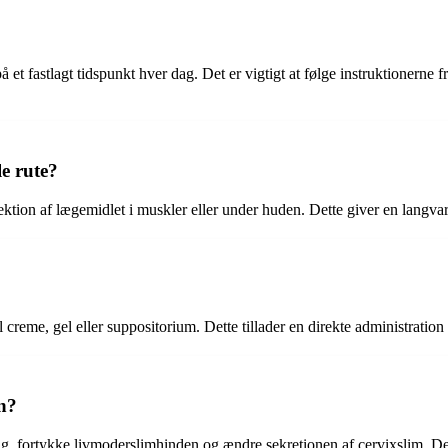
å et fastlagt tidspunkt hver dag. Det er vigtigt at følge instruktionern
e rute?
jektion af lægemidlet i muskler eller under huden. Dette giver en langvar
 creme, gel eller suppositorium. Dette tillader en direkte administration
n?
 fortykke livmoderslimhinden og ændre sekretionen af cervixslim. Dette