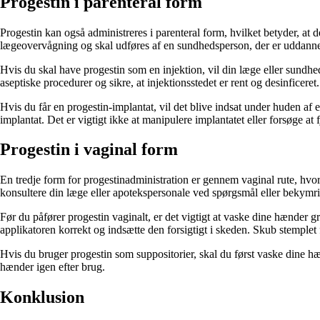
Progestin i parenteral form
Progestin kan også administreres i parenteral form, hvilket betyder, at d
lægeovervågning og skal udføres af en sundhedsperson, der er uddannet 
Hvis du skal have progestin som en injektion, vil din læge eller sundh
aseptiske procedurer og sikre, at injektionsstedet er rent og desinficeret.
Hvis du får en progestin-implantat, vil det blive indsat under huden af 
implantat. Det er vigtigt ikke at manipulere implantatet eller forsøge at
Progestin i vaginal form
En tredje form for progestinadministration er gennem vaginal rute, hvor
konsultere din læge eller apotekspersonale ved spørgsmål eller bekymri
Før du påfører progestin vaginalt, er det vigtigt at vaske dine hænder g
applikatoren korrekt og indsætte den forsigtigt i skeden. Skub stemplet f
Hvis du bruger progestin som suppositorier, skal du først vaske dine hæn
hænder igen efter brug.
Konklusion