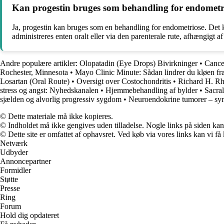
Kan progestin bruges som behandling for endometr
Ja, progestin kan bruges som en behandling for endometriose. Det
administreres enten oralt eller via den parenterale rute, afhængigt 
Andre populære artikler:
Olopatadin (Eye Drops) Bivirkninger
•
Cance
Rochester, Minnesota
•
Mayo Clinic Minute: Sådan lindrer du kløen fr
Losartan (Oral Route)
•
Oversigt over Costochondritis
•
Richard H. Rh
stress og angst: Nyhedskanalen
•
Hjemmebehandling af bylder
•
Sacra
sjælden og alvorlig progressiv sygdom
•
Neuroendokrine tumorer – sy
© Dette materiale må ikke kopieres.
© Indholdet må ikke gengives uden tilladelse. Nogle links på siden ka
© Dette site er omfattet af ophavsret. Ved køb via vores links kan vi 
Netværk
Udbyder
Annoncepartner
Formidler
Støtte
Presse
Ring
Forum
Hold dig opdateret