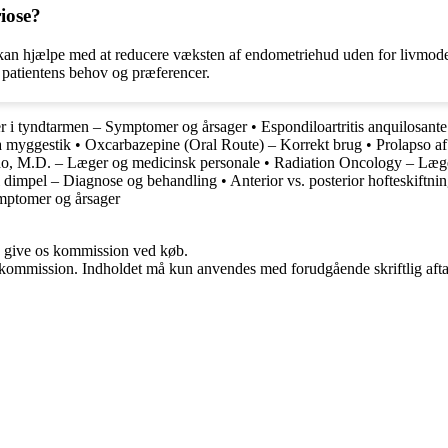
iose?
 kan hjælpe med at reducere væksten af endometriehud uden for livmode
af patientens behov og præferencer.
r i tyndtarmen – Symptomer og årsager
•
Espondiloartritis anquilosan
a myggestik
•
Oxcarbazepine (Oral Route) – Korrekt brug
•
Prolapso a
o, M.D. – Læger og medicinsk personale
•
Radiation Oncology – Læg
l dimpel – Diagnose og behandling
•
Anterior vs. posterior hofteskiftn
mptomer og årsager
n give os kommission ved køb.
få kommission. Indholdet må kun anvendes med forudgående skriftlig afta