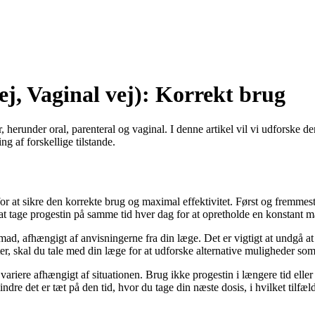
ej, Vaginal vej): Korrekt brug
 herunder oral, parenteral og vaginal. I denne artikel vil vi udforske de
 af forskellige tilstande.
 for at sikre den korrekte brug og maximal effektivitet. Først og fremmes
t at tage progestin på samme tid hver dag for at opretholde en konstant
, afhængigt af anvisningerne fra din læge. Det er vigtigt at undgå at k
r, skal du tale med din læge for at udforske alternative muligheder som 
ariere afhængigt af situationen. Brug ikke progestin i længere tid eller
dre det er tæt på den tid, hvor du tage din næste dosis, i hvilket tilfæl