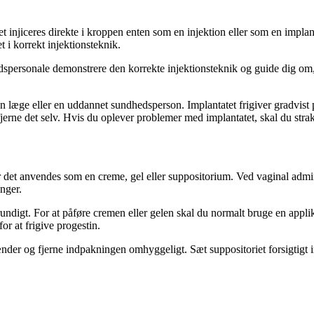
et injiceres direkte i kroppen enten som en injektion eller som en implant
i korrekt injektionsteknik.
edspersonale demonstrere den korrekte injektionsteknik og guide dig om,
en læge eller en uddannet sundhedsperson. Implantatet frigiver gradvist 
 fjerne det selv. Hvis du oplever problemer med implantatet, skal du stra
 det anvendes som en creme, gel eller suppositorium. Ved vaginal admini
nger.
rundigt. For at påføre cremen eller gelen skal du normalt bruge en applik
or at frigive progestin.
der og fjerne indpakningen omhyggeligt. Sæt suppositoriet forsigtigt ind