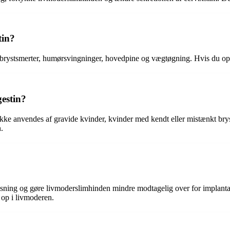
tin?
 brystsmerter, humørsvingninger, hovedpine og vægtøgning. Hvis du ople
gestin?
 ikke anvendes af gravide kvinder, kvinder med kendt eller mistænkt bryst
.
sning og gøre livmoderslimhinden mindre modtagelig over for implantat
 op i livmoderen.