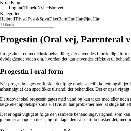
Krop Klog
Log ind
Tilmeld
Nyhedsbrevet
Kategorier
Helbred
Trivsel
Fysisk
Søvn
Diæt
Barn
Hun
Han
Øjne
Hår
Progestin (Oral vej, Parenteral v
Progestin er en medicinsk behandling, der anvendes i forskellige former,
dybdegående viden om, hvordan det kan anvendes effektivt til behandling
Progestin i oral form
Når progestin tages oralt, skal det følge nogle specifikke retningslinjer
afhængigt af den specifikke tilstand, der behandles. Det er også vigtig
Derudover skal progestin tages med vand og kan tages med eller uden mad
læge eller apotekspersonale. Hvis du har problemer med at sluge tablette
Det er også vigtigt at følge den samlede behandlingsvarighed, som kan v
glemmer at tage en dosis, bør du tage den så snart du husker det, medmin