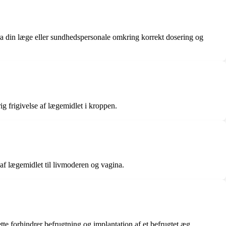
e fra din læge eller sundhedspersonale omkring korrekt dosering og
ig frigivelse af lægemidlet i kroppen.
 af lægemidlet til livmoderen og vagina.
 forhindrer befrugtning og implantation af et befrugtet æg.