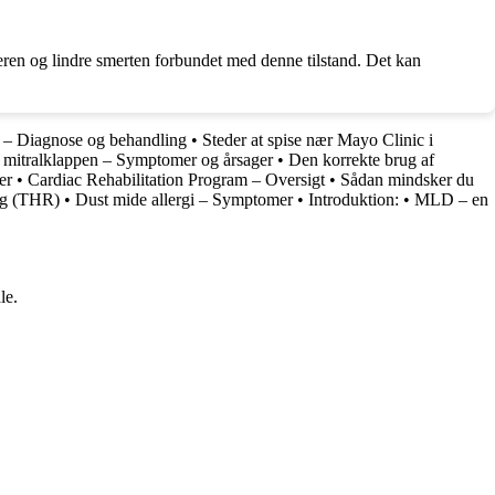
ren og lindre smerten forbundet med denne tilstand. Det kan
te – Diagnose og behandling
•
Steder at spise nær Mayo Clinic i
f mitralklappen – Symptomer og årsager
•
Den korrekte brug af
er
•
Cardiac Rehabilitation Program – Oversigt
•
Sådan mindsker du
ing (THR)
•
Dust mide allergi – Symptomer
•
Introduktion:
•
MLD – en
le.