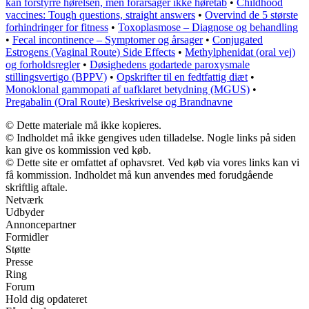
kan forstyrre hørelsen, men forårsager ikke høretab
•
Childhood
vaccines: Tough questions, straight answers
•
Overvind de 5 største
forhindringer for fitness
•
Toxoplasmose – Diagnose og behandling
•
Fecal incontinence – Symptomer og årsager
•
Conjugated
Estrogens (Vaginal Route) Side Effects
•
Methylphenidat (oral vej)
og forholdsregler
•
Døsighedens godartede paroxysmale
stillingsvertigo (BPPV)
•
Opskrifter til en fedtfattig diæt
•
Monoklonal gammopati af uafklaret betydning (MGUS)
•
Pregabalin (Oral Route) Beskrivelse og Brandnavne
© Dette materiale må ikke kopieres.
© Indholdet må ikke gengives uden tilladelse. Nogle links på siden
kan give os kommission ved køb.
© Dette site er omfattet af ophavsret. Ved køb via vores links kan vi
få kommission. Indholdet må kun anvendes med forudgående
skriftlig aftale.
Netværk
Udbyder
Annoncepartner
Formidler
Støtte
Presse
Ring
Forum
Hold dig opdateret