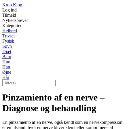
Krop Klog
Log ind
Tilmeld
Nyhedsbrevet
Kategorier
Helbred
Trivsel
Fysisk
Søvn
Diæt
Barn
Hun
Han
Øjne
Hår
Pinzamiento af en nerve –
Diagnose og behandling
En pinzamiento af en nerve, også kendt som en nervekompression,
er en tilstand, hvor en nerve bliver klemt eller komprimeret af