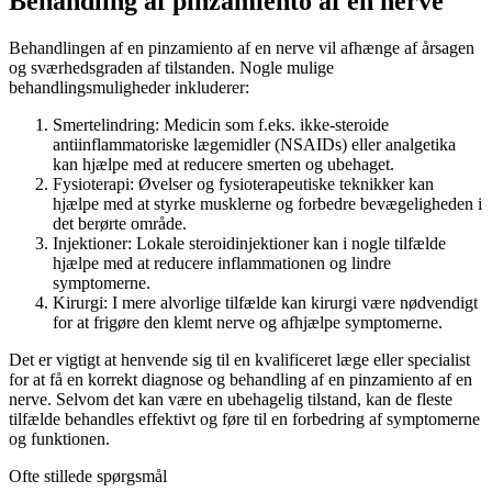
Behandling af pinzamiento af en nerve
Behandlingen af en pinzamiento af en nerve vil afhænge af årsagen
og sværhedsgraden af tilstanden. Nogle mulige
behandlingsmuligheder inkluderer:
Smertelindring: Medicin som f.eks. ikke-steroide
antiinflammatoriske lægemidler (NSAIDs) eller analgetika
kan hjælpe med at reducere smerten og ubehaget.
Fysioterapi: Øvelser og fysioterapeutiske teknikker kan
hjælpe med at styrke musklerne og forbedre bevægeligheden i
det berørte område.
Injektioner: Lokale steroidinjektioner kan i nogle tilfælde
hjælpe med at reducere inflammationen og lindre
symptomerne.
Kirurgi: I mere alvorlige tilfælde kan kirurgi være nødvendigt
for at frigøre den klemt nerve og afhjælpe symptomerne.
Det er vigtigt at henvende sig til en kvalificeret læge eller specialist
for at få en korrekt diagnose og behandling af en pinzamiento af en
nerve. Selvom det kan være en ubehagelig tilstand, kan de fleste
tilfælde behandles effektivt og føre til en forbedring af symptomerne
og funktionen.
Ofte stillede spørgsmål