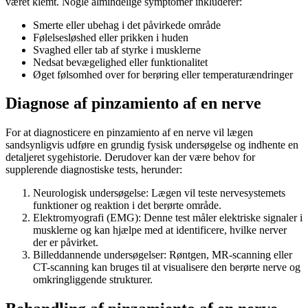
været klemt. Nogle almindelige symptomer inkluderer:
Smerte eller ubehag i det påvirkede område
Følelsesløshed eller prikken i huden
Svaghed eller tab af styrke i musklerne
Nedsat bevægelighed eller funktionalitet
Øget følsomhed over for berøring eller temperaturændringer
Diagnose af pinzamiento af en nerve
For at diagnosticere en pinzamiento af en nerve vil lægen
sandsynligvis udføre en grundig fysisk undersøgelse og indhente en
detaljeret sygehistorie. Derudover kan der være behov for
supplerende diagnostiske tests, herunder:
Neurologisk undersøgelse: Lægen vil teste nervesystemets
funktioner og reaktion i det berørte område.
Elektromyografi (EMG): Denne test måler elektriske signaler i
musklerne og kan hjælpe med at identificere, hvilke nerver
der er påvirket.
Billeddannende undersøgelser: Røntgen, MR-scanning eller
CT-scanning kan bruges til at visualisere den berørte nerve og
omkringliggende strukturer.