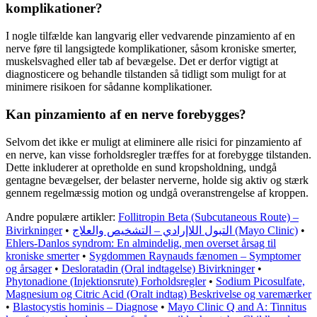
komplikationer?
I nogle tilfælde kan langvarig eller vedvarende pinzamiento af en
nerve føre til langsigtede komplikationer, såsom kroniske smerter,
muskelsvaghed eller tab af bevægelse. Det er derfor vigtigt at
diagnosticere og behandle tilstanden så tidligt som muligt for at
minimere risikoen for sådanne komplikationer.
Kan pinzamiento af en nerve forebygges?
Selvom det ikke er muligt at eliminere alle risici for pinzamiento af
en nerve, kan visse forholdsregler træffes for at forebygge tilstanden.
Dette inkluderer at opretholde en sund kropsholdning, undgå
gentagne bevægelser, der belaster nerverne, holde sig aktiv og stærk
gennem regelmæssig motion og undgå overanstrengelse af kroppen.
Andre populære artikler:
Follitropin Beta (Subcutaneous Route) –
Bivirkninger
•
التبول اللاإرادي – التشخيص والعلاج (Mayo Clinic)
•
Ehlers-Danlos syndrom: En almindelig, men overset årsag til
kroniske smerter
•
Sygdommen Raynauds fænomen – Symptomer
og årsager
•
Desloratadin (Oral indtagelse) Bivirkninger
•
Phytonadione (Injektionsrute) Forholdsregler
•
Sodium Picosulfate,
Magnesium og Citric Acid (Oralt indtag) Beskrivelse og varemærker
•
Blastocystis hominis – Diagnose
•
Mayo Clinic Q and A: Tinnitus