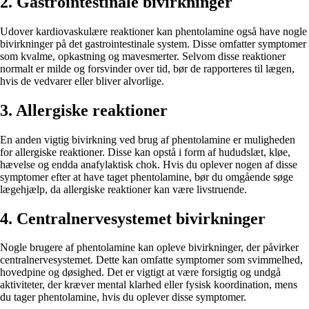
2. Gastrointestinale bivirkninger
Udover kardiovaskulære reaktioner kan phentolamine også have nogle
bivirkninger på det gastrointestinale system. Disse omfatter symptomer
som kvalme, opkastning og mavesmerter. Selvom disse reaktioner
normalt er milde og forsvinder over tid, bør de rapporteres til lægen,
hvis de vedvarer eller bliver alvorlige.
3. Allergiske reaktioner
En anden vigtig bivirkning ved brug af phentolamine er muligheden
for allergiske reaktioner. Disse kan opstå i form af hududslæt, kløe,
hævelse og endda anafylaktisk chok. Hvis du oplever nogen af disse
symptomer efter at have taget phentolamine, bør du omgående søge
lægehjælp, da allergiske reaktioner kan være livstruende.
4. Centralnervesystemet bivirkninger
Nogle brugere af phentolamine kan opleve bivirkninger, der påvirker
centralnervesystemet. Dette kan omfatte symptomer som svimmelhed,
hovedpine og døsighed. Det er vigtigt at være forsigtig og undgå
aktiviteter, der kræver mental klarhed eller fysisk koordination, mens
du tager phentolamine, hvis du oplever disse symptomer.