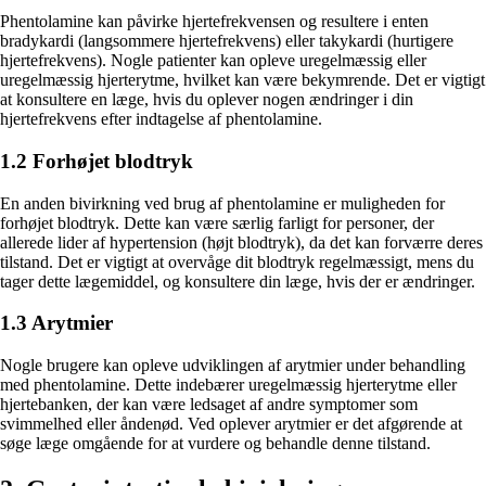
Phentolamine kan påvirke hjertefrekvensen og resultere i enten
bradykardi (langsommere hjertefrekvens) eller takykardi (hurtigere
hjertefrekvens). Nogle patienter kan opleve uregelmæssig eller
uregelmæssig hjerterytme, hvilket kan være bekymrende. Det er vigtigt
at konsultere en læge, hvis du oplever nogen ændringer i din
hjertefrekvens efter indtagelse af phentolamine.
1.2 Forhøjet blodtryk
En anden bivirkning ved brug af phentolamine er muligheden for
forhøjet blodtryk. Dette kan være særlig farligt for personer, der
allerede lider af hypertension (højt blodtryk), da det kan forværre deres
tilstand. Det er vigtigt at overvåge dit blodtryk regelmæssigt, mens du
tager dette lægemiddel, og konsultere din læge, hvis der er ændringer.
1.3 Arytmier
Nogle brugere kan opleve udviklingen af arytmier under behandling
med phentolamine. Dette indebærer uregelmæssig hjerterytme eller
hjertebanken, der kan være ledsaget af andre symptomer som
svimmelhed eller åndenød. Ved oplever arytmier er det afgørende at
søge læge omgående for at vurdere og behandle denne tilstand.