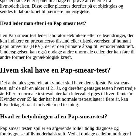
speciel børste eller spatel til at tage en prøve af cellerne fra
livmoderhalsen. Disse celler placeres derefter på et objektglas og
sendes til laboratoriet til nærmere undersøgelse.
Hvad leder man efter i en Pap-smear-test?
I en Pap-smear-test leder laboratorieteknikere efter celleændringer, der
kan indikere en præcancerøs tilstand eller tilstedeværelsen af humant
papillomavirus (HPV), der er den primære årsag til livmoderhalskræft.
Undersøgelsen kan også opdage andre unormale celler, der kan føre til
andre former for gynækologisk kræft.
Hvem skal have en Pap-smear-test?
Det anbefales generelt, at kvinder skal have deres første Pap-smear-
test, når de når en alder af 21 år, og derefter gentages testen hvert tredje
år. Efter to normale testresultater kan intervallet øges til hvert femte år.
Kvinder over 65 år, der har haft normale testresultater i flere år, kan
blive fritaget fra at fortsætte med testning.
Hvad er betydningen af en Pap-smear-test?
Pap-smear-testen spiller en afgørende rolle i tidlig diagnose og
forebyggelse af livmoderhalskræft. Ved at opdage celleforandringer i