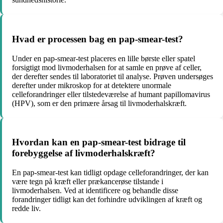
Hvad er processen bag en pap-smear-test?
Under en pap-smear-test placeres en lille børste eller spatel
forsigtigt mod livmoderhalsen for at samle en prøve af celler,
der derefter sendes til laboratoriet til analyse. Prøven undersøges
derefter under mikroskop for at detektere unormale
celleforandringer eller tilstedeværelse af humant papillomavirus
(HPV), som er den primære årsag til livmoderhalskræft.
Hvordan kan en pap-smear-test bidrage til
forebyggelse af livmoderhalskræft?
En pap-smear-test kan tidligt opdage celleforandringer, der kan
være tegn på kræft eller prækancerøse tilstande i
livmoderhalsen. Ved at identificere og behandle disse
forandringer tidligt kan det forhindre udviklingen af kræft og
redde liv.