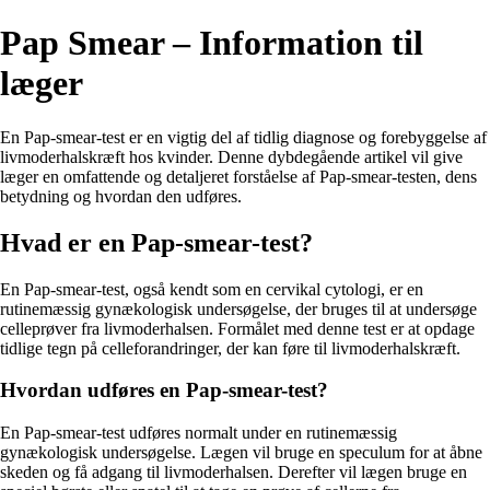
Pap Smear – Information til
læger
En Pap-smear-test er en vigtig del af tidlig diagnose og forebyggelse af
livmoderhalskræft hos kvinder. Denne dybdegående artikel vil give
læger en omfattende og detaljeret forståelse af Pap-smear-testen, dens
betydning og hvordan den udføres.
Hvad er en Pap-smear-test?
En Pap-smear-test, også kendt som en cervikal cytologi, er en
rutinemæssig gynækologisk undersøgelse, der bruges til at undersøge
celleprøver fra livmoderhalsen. Formålet med denne test er at opdage
tidlige tegn på celleforandringer, der kan føre til livmoderhalskræft.
Hvordan udføres en Pap-smear-test?
En Pap-smear-test udføres normalt under en rutinemæssig
gynækologisk undersøgelse. Lægen vil bruge en speculum for at åbne
skeden og få adgang til livmoderhalsen. Derefter vil lægen bruge en