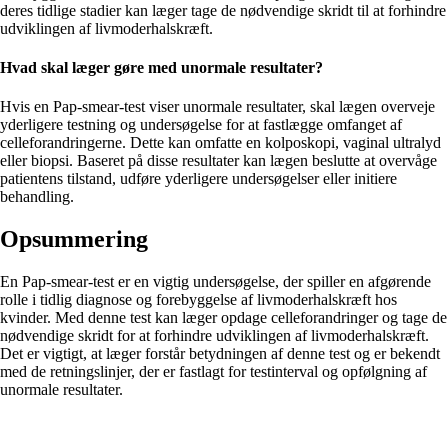
deres tidlige stadier kan læger tage de nødvendige skridt til at forhindre
udviklingen af livmoderhalskræft.
Hvad skal læger gøre med unormale resultater?
Hvis en Pap-smear-test viser unormale resultater, skal lægen overveje
yderligere testning og undersøgelse for at fastlægge omfanget af
celleforandringerne. Dette kan omfatte en kolposkopi, vaginal ultralyd
eller biopsi. Baseret på disse resultater kan lægen beslutte at overvåge
patientens tilstand, udføre yderligere undersøgelser eller initiere
behandling.
Opsummering
En Pap-smear-test er en vigtig undersøgelse, der spiller en afgørende
rolle i tidlig diagnose og forebyggelse af livmoderhalskræft hos
kvinder. Med denne test kan læger opdage celleforandringer og tage de
nødvendige skridt for at forhindre udviklingen af livmoderhalskræft.
Det er vigtigt, at læger forstår betydningen af denne test og er bekendt
med de retningslinjer, der er fastlagt for testinterval og opfølgning af
unormale resultater.