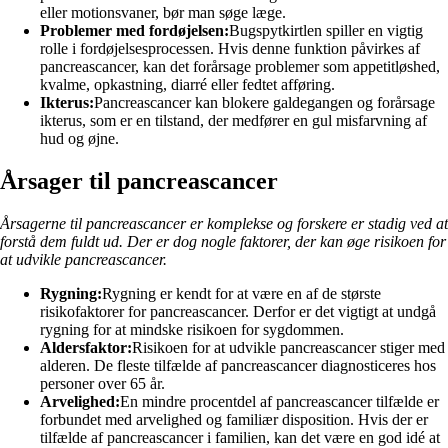
eller motionsvaner, bør man søge læge.
Problemer med fordøjelsen:
Bugspytkirtlen spiller en vigtig
rolle i fordøjelsesprocessen. Hvis denne funktion påvirkes af
pancreascancer, kan det forårsage problemer som appetitløshed,
kvalme, opkastning, diarré eller fedtet afføring.
Ikterus:
Pancreascancer kan blokere galdegangen og forårsage
ikterus, som er en tilstand, der medfører en gul misfarvning af
hud og øjne.
Årsager til pancreascancer
Årsagerne til pancreascancer er komplekse og forskere er stadig ved at
forstå dem fuldt ud. Der er dog nogle faktorer, der kan øge risikoen for
at udvikle pancreascancer.
Rygning:
Rygning er kendt for at være en af ​​de største
risikofaktorer for pancreascancer. Derfor er det vigtigt at undgå
rygning for at mindske risikoen for sygdommen.
Aldersfaktor:
Risikoen for at udvikle pancreascancer stiger med
alderen. De fleste tilfælde af pancreascancer diagnosticeres hos
personer over 65 år.
Arvelighed:
En mindre procentdel af pancreascancer tilfælde er
forbundet med arvelighed og familiær disposition. Hvis der er
tilfælde af pancreascancer i familien, kan det være en god idé at