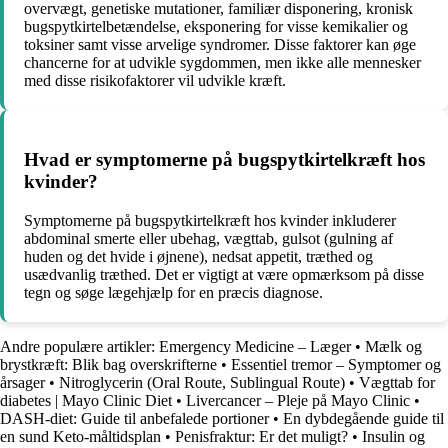
overvægt, genetiske mutationer, familiær disponering, kronisk
bugspytkirtelbetændelse, eksponering for visse kemikalier og
toksiner samt visse arvelige syndromer. Disse faktorer kan øge
chancerne for at udvikle sygdommen, men ikke alle mennesker
med disse risikofaktorer vil udvikle kræft.
Hvad er symptomerne på bugspytkirtelkræft hos
kvinder?
Symptomerne på bugspytkirtelkræft hos kvinder inkluderer
abdominal smerte eller ubehag, vægttab, gulsot (gulning af
huden og det hvide i øjnene), nedsat appetit, træthed og
usædvanlig træthed. Det er vigtigt at være opmærksom på disse
tegn og søge lægehjælp for en præcis diagnose.
Andre populære artikler:
Emergency Medicine – Læger
•
Mælk og
brystkræft: Blik bag overskrifterne
•
Essentiel tremor – Symptomer og
årsager
•
Nitroglycerin (Oral Route, Sublingual Route)
•
Vægttab for
diabetes | Mayo Clinic Diet
•
Livercancer – Pleje på Mayo Clinic
•
DASH-diet: Guide til anbefalede portioner
•
En dybdegående guide til
en sund Keto-måltidsplan
•
Penisfraktur: Er det muligt?
•
Insulin og