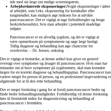
tale med sin læge om mulige screeningstests.
Arbejdsrelaterede eksponeringer:
Nogle eksponeringer i løbet
af arbejdet, som f.eks. eksponering for kemikalier eller
tungmetaller, kan muligvis øge risikoen for at udvikle
pancreascancer. Det er vigtigt at tage forholdsregler og bruge
beskyttelsesudstyr, hvis man arbejder i potentielt skadelige
miljøer.
Pancreascancer er en alvorlig sygdom, og det er vigtigt at
være opmærksom på symptomerne og søge læge hurtigt.
Tidlig diagnose og behandling kan øge chancerne for
overlevelse. – Dr. Jensen, onkolog
Det er vigtigt at bemærke, at denne artikel kun giver en generel
oversigt over symptomer og årsager til pancreascancer. Hvis man har
mistanke om at have symptomer på sygdommen, skal man kontakte
lægen for en korrekt diagnose og behandlingsplan. Pancreascancer kan
variere meget fra person til person, og en professionel lægevurdering er
afgørende for at få den rette behandling.
Der er meget forskning i gang for at forstå pancreascancer bedre og
finde bedre behandlingsmuligheder. Forhåbentlig vil denne forskning
føre til fremskridt inden for diagnosticering og behandling af
pancreascancer i fremtiden.