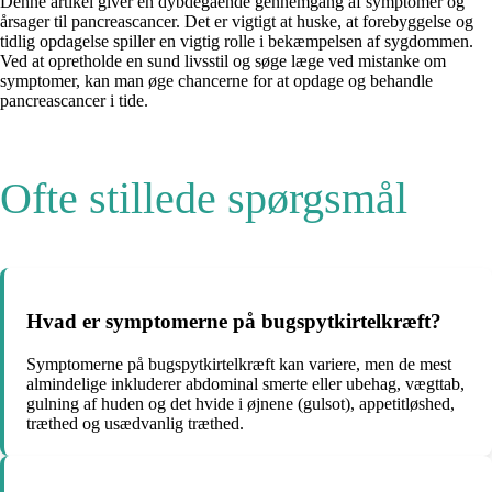
Denne artikel giver en dybdegående gennemgang af symptomer og
årsager til pancreascancer. Det er vigtigt at huske, at forebyggelse og
tidlig opdagelse spiller en vigtig rolle i bekæmpelsen af sygdommen.
Ved at opretholde en sund livsstil og søge læge ved mistanke om
symptomer, kan man øge chancerne for at opdage og behandle
pancreascancer i tide.
Ofte stillede spørgsmål
Hvad er symptomerne på bugspytkirtelkræft?
Symptomerne på bugspytkirtelkræft kan variere, men de mest
almindelige inkluderer abdominal smerte eller ubehag, vægttab,
gulning af huden og det hvide i øjnene (gulsot), appetitløshed,
træthed og usædvanlig træthed.