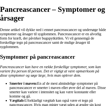
Pancreascancer – Symptomer og
årsager
Denne artikel vil dykke ned i emnet pancreascancer og undersøge både
symptomer og årsager til sygdommen. Pancreascancer er en alvorlig
form for kræft, der påvirker bugspytkirtlen. Vi vil gennemgå de
forskellige tegn på pancreascancer samt de mulige årsager til
sygdommen.
Symptomer på pancreascancer
Pancreascancer kan have en række forskellige symptomer, som kan
variere fra person til person. Det er vigtigt at være opmærksom på
disse symptomer og søge læge, hvis man oplever dem.
Smerter i maven:
En af de mest almindelige symptomer på
pancreascancer er smerter i maven eller øvre del af maven. Disse
smerter kan variere i intensitet og kan være konstante eller
komme og gå.
Vægttab:
Uforklarligt vægttab kan også være et tegn på
pancreascancer. Hvis man mister vægt uden at ændre sin kost