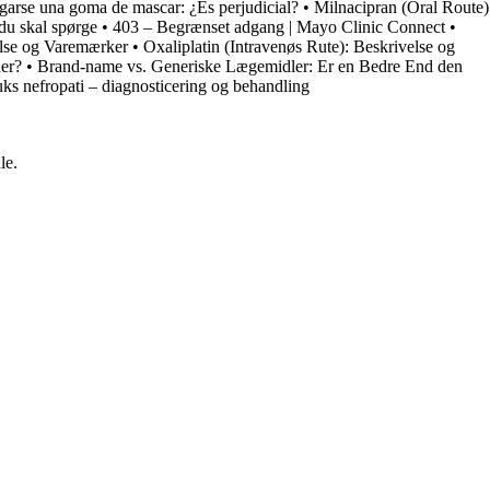
garse una goma de mascar: ¿Es perjudicial?
•
Milnacipran (Oral Route)
du skal spørge
•
403 – Begrænset adgang | Mayo Clinic Connect
•
else og Varemærker
•
Oxaliplatin (Intravenøs Rute): Beskrivelse og
der?
•
Brand-name vs. Generiske Lægemidler: Er en Bedre End den
uks nefropati – diagnosticering og behandling
le.