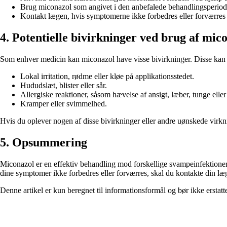
Brug miconazol som angivet i den anbefalede behandlingsperiode,
Kontakt lægen, hvis symptomerne ikke forbedres eller forværres 
4. Potentielle bivirkninger ved brug af mic
Som enhver medicin kan miconazol have visse bivirkninger. Disse kan 
Lokal irritation, rødme eller kløe på applikationsstedet.
Hududslæt, blister eller sår.
Allergiske reaktioner, såsom hævelse af ansigt, læber, tunge eller
Kramper eller svimmelhed.
Hvis du oplever nogen af ​​disse bivirkninger eller andre uønskede virk
5. Opsummering
Miconazol er en effektiv behandling mod forskellige svampeinfektioner i
dine symptomer ikke forbedres eller forværres, skal du kontakte din læg
Denne artikel er kun beregnet til informationsformål og bør ikke erstatt