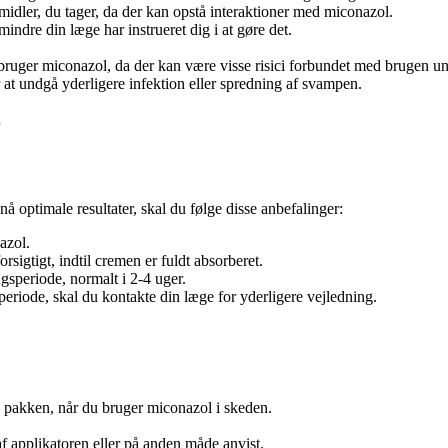
idler, du tager, da der kan opstå interaktioner med miconazol.
ndre din læge har instrueret dig i at gøre det.
u bruger miconazol, da der kan være visse risici forbundet med brugen 
 at undgå yderligere infektion eller spredning af svampen.
r
å optimale resultater, skal du følge disse anbefalinger:
azol.
gtigt, indtil cremen er fuldt absorberet.
speriode, normalt i 2-4 uger.
riode, skal du kontakte din læge for yderligere vejledning.
på pakken, når du bruger miconazol i skeden.
applikatoren eller på anden måde anvist.