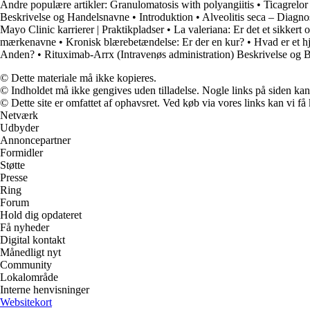
Andre populære artikler:
Granulomatosis with polyangiitis
•
Ticagrelor
Beskrivelse og Handelsnavne
•
Introduktion
•
Alveolitis seca – Diagn
Mayo Clinic karrierer | Praktikpladser
•
La valeriana: Er det et sikkert 
mærkenavne
•
Kronisk blærebetændelse: Er der en kur?
•
Hvad er et h
Anden?
•
Rituximab-Arrx (Intravenøs administration) Beskrivelse og
© Dette materiale må ikke kopieres.
© Indholdet må ikke gengives uden tilladelse. Nogle links på siden ka
© Dette site er omfattet af ophavsret. Ved køb via vores links kan vi 
Netværk
Udbyder
Annoncepartner
Formidler
Støtte
Presse
Ring
Forum
Hold dig opdateret
Få nyheder
Digital kontakt
Månedligt nyt
Community
Lokalområde
Interne henvisninger
Websitekort