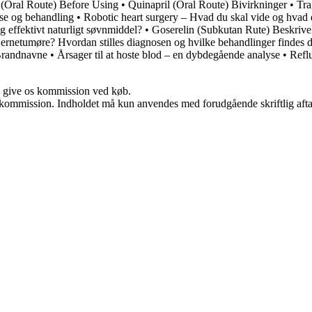
 (Oral Route) Before Using
•
Quinapril (Oral Route) Bivirkninger
•
Tra
ose og behandling
•
Robotic heart surgery – Hvad du skal vide og hvad 
og effektivt naturligt søvnmiddel?
•
Goserelin (Subkutan Rute) Beskriv
jernetumøre? Hvordan stilles diagnosen og hvilke behandlinger findes 
 Brandnavne
•
Årsager til at hoste blod – en dybdegående analyse
•
Refl
n give os kommission ved køb.
få kommission. Indholdet må kun anvendes med forudgående skriftlig afta