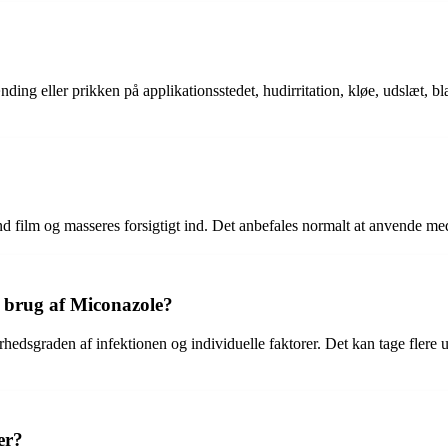
ding eller prikken på applikationsstedet, hudirritation, kløe, udslæt, b
 film og masseres forsigtigt ind. Det anbefales normalt at anvende me
er brug af Miconazole?
hedsgraden af infektionen og individuelle faktorer. Det kan tage flere 
er?