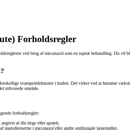
ute) Forholdsregler
dsreglerne ved brug af miconazol som en topisk behandling. Du vil bli
t?
f forskellige svampeinfektioner i huden. Det virker ved at hæmme vækst
det inficerede område.
gende forholdsregler:
 angivet af din læge eller apotek.
af ​​ingredienserne i miconazol eller andre antifungale lægemidler.