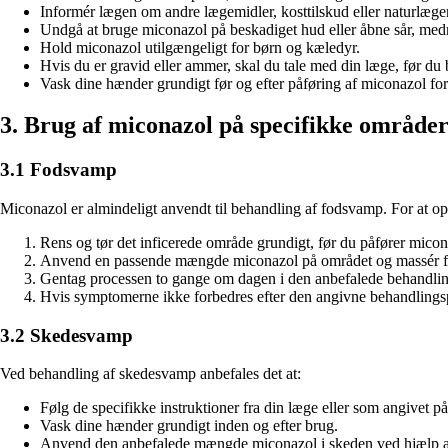
Informér lægen om andre lægemidler, kosttilskud eller naturlægem
Undgå at bruge miconazol på beskadiget hud eller åbne sår, medmi
Hold miconazol utilgængeligt for børn og kæledyr.
Hvis du er gravid eller ammer, skal du tale med din læge, før d
Vask dine hænder grundigt før og efter påføring af miconazol for
3. Brug af miconazol på specifikke område
3.1 Fodsvamp
Miconazol er almindeligt anvendt til behandling af fodsvamp. For at opn
Rens og tør det inficerede område grundigt, før du påfører micon
Anvend en passende mængde miconazol på området og massér forsi
Gentag processen to gange om dagen i den anbefalede behandling
Hvis symptomerne ikke forbedres efter den angivne behandlingspe
3.2 Skedesvamp
Ved behandling af skedesvamp anbefales det at:
Følg de specifikke instruktioner fra din læge eller som angivet 
Vask dine hænder grundigt inden og efter brug.
Anvend den anbefalede mængde miconazol i skeden ved hjælp af 