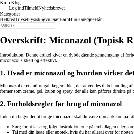
Krop Klog
Log ind
Tilmeld
Nyhedsbrevet
Kategorier
Helbred
Trivsel
Fysisk
Søvn
Diæt
Barn
Hun
Han
Øjne
Hår
Overskrift: Miconazol (Topisk R
Introduktion: Denne artikel giver en dybdegående gennemgang af forhol
miconazol sikkert og effektivt.
1. Hvad er miconazol og hvordan virker de
Miconazol er et antifungalt lægemiddel, der anvendes til behandling a
former som creme, gel, lotion og spray, der alle kan påføres direkte på 
2. Forholdsregler før brug af miconazol
Inden du begynder at bruge miconazol skal du være opmærksom på føl
Sørg for at læse og følge instruktionerne på emballagen eller som
Tal med din læge eller apotek, hvis du har allergi over for nogen 