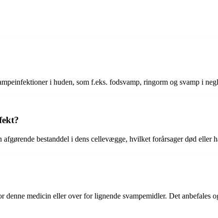
vampeinfektioner i huden, som f.eks. fodsvamp, ringorm og svamp i neg
fekt?
afgørende bestanddel i dens cellevægge, hvilket forårsager død eller
or denne medicin eller over for lignende svampemidler. Det anbefales o