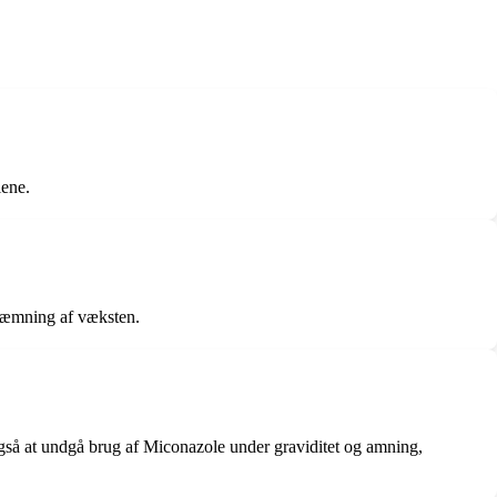
lene.
 hæmning af væksten.
gså at undgå brug af Miconazole under graviditet og amning,