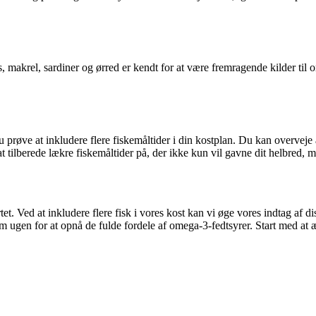
s, makrel, sardiner og ørred er kendt for at være fremragende kilder t
ve at inkludere flere fiskemåltider i din kostplan. Du kan overveje at gril
tilberede lækre fiskemåltider på, der ikke kun vil gavne dit helbred, me
t. Ved at inkludere flere fisk i vores kost kan vi øge vores indtag af di
ugen for at opnå de fulde fordele af omega-3-fedtsyrer. Start med at ænd