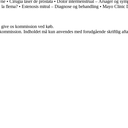
vne
•
Cirugía láser de próstata
•
Dolor intermenstrual – Årsager og sy
 la flema?
•
Estenosis mitral – Diagnose og behandling
•
Mayo Clinic 
n give os kommission ved køb.
få kommission. Indholdet må kun anvendes med forudgående skriftlig afta