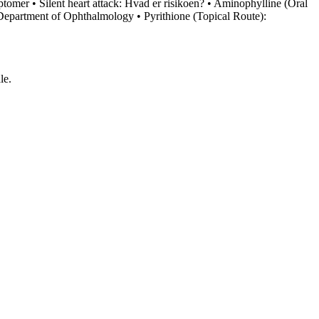
mptomer
•
Silent heart attack: Hvad er risikoen?
•
Aminophylline (Oral
Department of Ophthalmology
•
Pyrithione (Topical Route):
le.