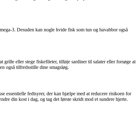
il omega-3. Desuden kan nogle hvide fisk som tun og havabbor også
le eller stege fiskefileter, tilføje sardiner til salater eller forsøge at
n også tilfredsstille dine smagsløg.
sse essentielle fedtsyrer, der kan hjælpe med at reducere risikoen for
re din kost i dag, og tag det første skridt mod et sundere hjerte.