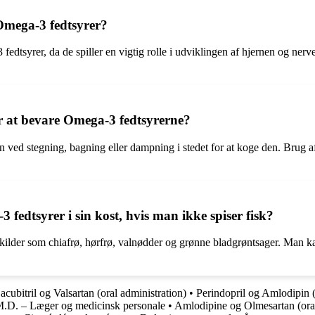
Omega-3 fedtsyrer?
 fedtsyrer, da de spiller en vigtig rolle i udviklingen af hjernen og ne
for at bevare Omega-3 fedtsyrerne?
en ved stegning, bagning eller dampning i stedet for at koge den. Brug a
edtsyrer i sin kost, hvis man ikke spiser fisk?
kilder som chiafrø, hørfrø, valnødder og grønne bladgrøntsager. Man k
acubitril og Valsartan (oral administration)
•
Perindopril og Amlodipin (
M.D. – Læger og medicinsk personale
•
Amlodipine og Olmesartan (oral