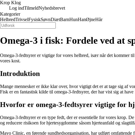
Krop Klog
Log ind
Tilmeld
Nyhedsbrevet
Kategorier
Helbred
Trivsel
Fysisk
Søvn
Diæt
Barn
Hun
Han
Øjne
Hår
Omega-3 i fisk: Fordele ved at sp
Omega-3-fedtsyrer er vigtige for vores helbred, især når det kommer til h
vores kost.
Introduktion
Mange mennesker er ikke klar over, hvor vigtigt det er at tage sig af vo
Fisk er en fantastisk kilde til omega-3-fedtsyrer, der har vist sig at have f
Hvorfor er omega-3-fedtsyrer vigtige for hj
Omega-3-fedtsyrer er en type fedt, der er essentielle for vores krop. D
og reducere risikoen for hjertesygdomme såsom hjerteanfald og slagtilf
Mayo Clinic, en førende sundhedsorganisation, har udført omfattende fo