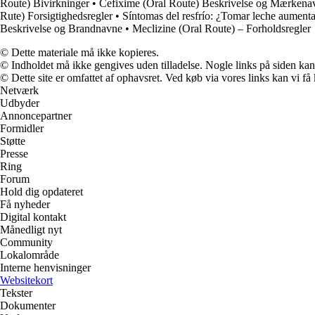
Route) Bivirkninger
•
Cefixime (Oral Route) Beskrivelse og Mærkena
Rute) Forsigtighedsregler
•
Síntomas del resfrío: ¿Tomar leche aumenta
Beskrivelse og Brandnavne
•
Meclizine (Oral Route) – Forholdsregler
© Dette materiale må ikke kopieres.
© Indholdet må ikke gengives uden tilladelse. Nogle links på siden ka
© Dette site er omfattet af ophavsret. Ved køb via vores links kan vi 
Netværk
Udbyder
Annoncepartner
Formidler
Støtte
Presse
Ring
Forum
Hold dig opdateret
Få nyheder
Digital kontakt
Månedligt nyt
Community
Lokalområde
Interne henvisninger
Websitekort
Tekster
Dokumenter