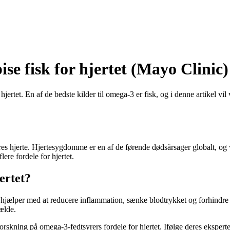
ise fisk for hjertet (Mayo Clinic)
jertet. En af de bedste kilder til omega-3 er fisk, og i denne artikel vi
res hjerte. Hjertesygdomme er en af de førende dødsårsager globalt, og vi
lere fordele for hjertet.
ertet?
e hjælper med at reducere inflammation, sænke blodtrykket og forhindre 
ælde.
rskning på omega-3-fedtsyrers fordele for hjertet. Ifølge deres eksper