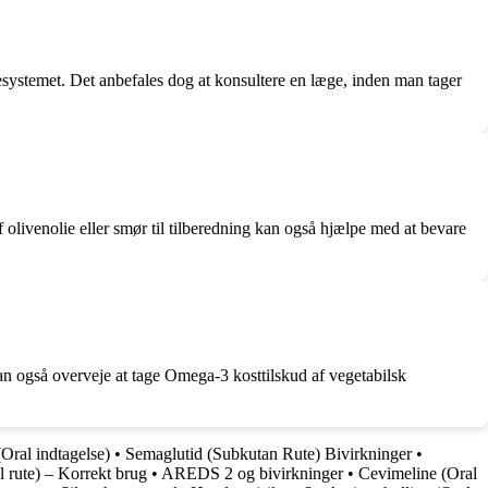
rvesystemet. Det anbefales dog at konsultere en læge, inden man tager
f olivenolie eller smør til tilberedning kan også hjælpe med at bevare
an også overveje at tage Omega-3 kosttilskud af vegetabilsk
Oral indtagelse)
•
Semaglutid (Subkutan Rute) Bivirkninger
•
 rute) – Korrekt brug
•
AREDS 2 og bivirkninger
•
Cevimeline (Oral