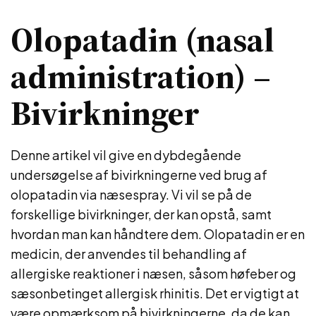
Olopatadin (nasal
administration) –
Bivirkninger
Denne artikel vil give en dybdegående
undersøgelse af bivirkningerne ved brug af
olopatadin via næsespray. Vi vil se på de
forskellige bivirkninger, der kan opstå, samt
hvordan man kan håndtere dem. Olopatadin er en
medicin, der anvendes til behandling af
allergiske reaktioner i næsen, såsom høfeber og
sæsonbetinget allergisk rhinitis. Det er vigtigt at
være opmærksom på bivirkningerne, da de kan