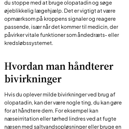
du stoppe med at bruge olopatadin og søge
øjeblikkelig lægehjælp. Det er vigtigt at være
opmærksom på kroppens signaler og reagere
passende, især når det kommer til medicin, der
påvirker vitale funktioner som åndedræts- eller
kredsløbssystemet.
Hvordan man håndterer
bivirkninger
Hvis du oplever milde bivirkninger ved brug af
olopatadin, kan der være nogle ting, du kan gøre
for at håndtere dem. For eksempel kan
næseirritation eller tørhed lindres ved at fugte
næsen med saltvandsopløsninger eller bruge en