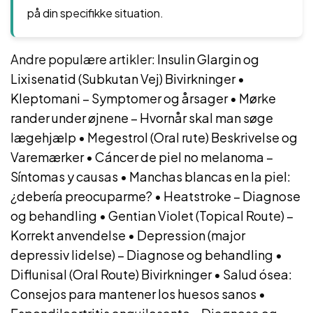
på din specifikke situation.
Andre populære artikler:
Insulin Glargin og
Lixisenatid (Subkutan Vej) Bivirkninger
•
Kleptomani – Symptomer og årsager
•
Mørke
rander under øjnene – Hvornår skal man søge
lægehjælp
•
Megestrol (Oral rute) Beskrivelse og
Varemærker
•
Cáncer de piel no melanoma –
Síntomas y causas
•
Manchas blancas en la piel:
¿debería preocuparme?
•
Heatstroke – Diagnose
og behandling
•
Gentian Violet (Topical Route) –
Korrekt anvendelse
•
Depression (major
depressiv lidelse) – Diagnose og behandling
•
Diflunisal (Oral Route) Bivirkninger
•
Salud ósea:
Consejos para mantener los huesos sanos
•