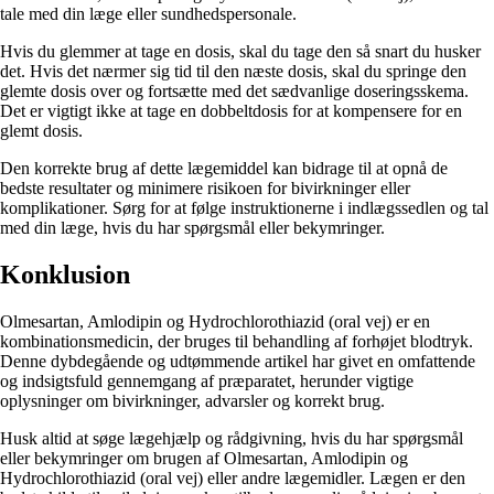
tale med din læge eller sundhedspersonale.
Hvis du glemmer at tage en dosis, skal du tage den så snart du husker
det. Hvis det nærmer sig tid til den næste dosis, skal du springe den
glemte dosis over og fortsætte med det sædvanlige doseringsskema.
Det er vigtigt ikke at tage en dobbeltdosis for at kompensere for en
glemt dosis.
Den korrekte brug af dette lægemiddel kan bidrage til at opnå de
bedste resultater og minimere risikoen for bivirkninger eller
komplikationer. Sørg for at følge instruktionerne i indlægssedlen og tal
med din læge, hvis du har spørgsmål eller bekymringer.
Konklusion
Olmesartan, Amlodipin og Hydrochlorothiazid (oral vej) er en
kombinationsmedicin, der bruges til behandling af forhøjet blodtryk.
Denne dybdegående og udtømmende artikel har givet en omfattende
og indsigtsfuld gennemgang af præparatet, herunder vigtige
oplysninger om bivirkninger, advarsler og korrekt brug.
Husk altid at søge lægehjælp og rådgivning, hvis du har spørgsmål
eller bekymringer om brugen af Olmesartan, Amlodipin og
Hydrochlorothiazid (oral vej) eller andre lægemidler. Lægen er den