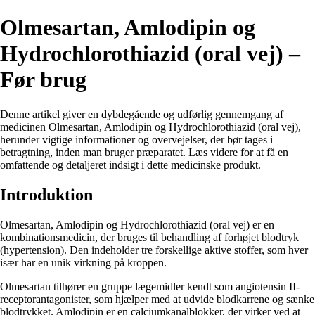
Olmesartan, Amlodipin og
Hydrochlorothiazid (oral vej) –
Før brug
Denne artikel giver en dybdegående og udførlig gennemgang af
medicinen Olmesartan, Amlodipin og Hydrochlorothiazid (oral vej),
herunder vigtige informationer og overvejelser, der bør tages i
betragtning, inden man bruger præparatet. Læs videre for at få en
omfattende og detaljeret indsigt i dette medicinske produkt.
Introduktion
Olmesartan, Amlodipin og Hydrochlorothiazid (oral vej) er en
kombinationsmedicin, der bruges til behandling af forhøjet blodtryk
(hypertension). Den indeholder tre forskellige aktive stoffer, som hver
især har en unik virkning på kroppen.
Olmesartan tilhører en gruppe lægemidler kendt som angiotensin II-
receptorantagonister, som hjælper med at udvide blodkarrene og sænke
blodtrykket. Amlodipin er en calciumkanalblokker, der virker ved at