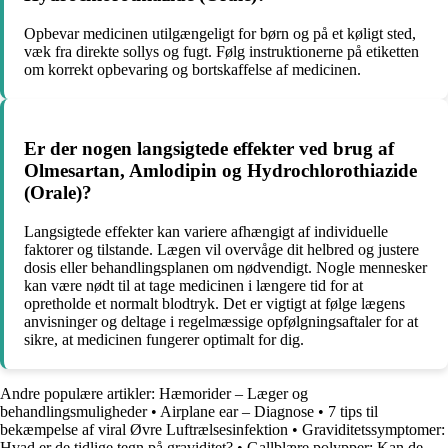
Opbevar medicinen utilgængeligt for børn og på et køligt sted,
væk fra direkte sollys og fugt. Følg instruktionerne på etiketten
om korrekt opbevaring og bortskaffelse af medicinen.
Er der nogen langsigtede effekter ved brug af
Olmesartan, Amlodipin og Hydrochlorothiazide
(Orale)?
Langsigtede effekter kan variere afhængigt af individuelle
faktorer og tilstande. Lægen vil overvåge dit helbred og justere
dosis eller behandlingsplanen om nødvendigt. Nogle mennesker
kan være nødt til at tage medicinen i længere tid for at
opretholde et normalt blodtryk. Det er vigtigt at følge lægens
anvisninger og deltage i regelmæssige opfølgningsaftaler for at
sikre, at medicinen fungerer optimalt for dig.
Andre populære artikler:
Hæmorider – Læger og
behandlingsmuligheder
•
Airplane ear – Diagnose
•
7 tips til
bekæmpelse af viral Øvre Luftrælsesinfektion
•
Graviditetssymptomer:
Hvad er de tidlige tegn på graviditet?
•
Gallblære polypper: Kan de