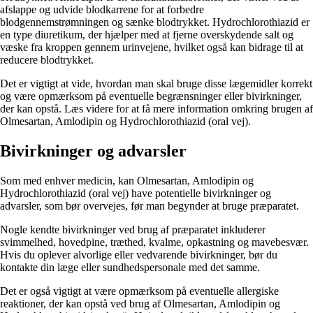
afslappe og udvide blodkarrene for at forbedre
blodgennemstrømningen og sænke blodtrykket. Hydrochlorothiazid er
en type diuretikum, der hjælper med at fjerne overskydende salt og
væske fra kroppen gennem urinvejene, hvilket også kan bidrage til at
reducere blodtrykket.
Det er vigtigt at vide, hvordan man skal bruge disse lægemidler korrekt
og være opmærksom på eventuelle begrænsninger eller bivirkninger,
der kan opstå. Læs videre for at få mere information omkring brugen af
Olmesartan, Amlodipin og Hydrochlorothiazid (oral vej).
Bivirkninger og advarsler
Som med enhver medicin, kan Olmesartan, Amlodipin og
Hydrochlorothiazid (oral vej) have potentielle bivirkninger og
advarsler, som bør overvejes, før man begynder at bruge præparatet.
Nogle kendte bivirkninger ved brug af præparatet inkluderer
svimmelhed, hovedpine, træthed, kvalme, opkastning og mavebesvær.
Hvis du oplever alvorlige eller vedvarende bivirkninger, bør du
kontakte din læge eller sundhedspersonale med det samme.
Det er også vigtigt at være opmærksom på eventuelle allergiske
reaktioner, der kan opstå ved brug af Olmesartan, Amlodipin og