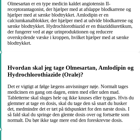
Olmesartan er en type medicin kaldet angiotensin II-
receptorantagonist, der hjælper med at afslappe blodkarrene og
hjælper med at sænke blodtrykket. Amlodipin er en
calciumkanalblokker, der hjælper med at udvide blodkarrene og
sænke blodtrykket. Hydrochlorothiazid er en thiaziddiuretikum,
der fungerer ved at øge urinproduktionen og reducere
overskydende væske i kroppen, hvilket hjælper med at sænke
blodtrykket.
Hvordan skal jeg tage Olmesartan, Amlodipin og
Hydrochlorothiazide (Orale)?
Det er vigtigt at følge lægens anvisninger nøje. Normalt tages
medicinen en gang om dagen, enten med eller uden mad.
Tabletterne skal sluges hele og ikke knuses eller tygges. Hvis du
glemmer at tage en dosis, skal du tage den så snart du husker
det, medmindre det er tæt på tidspunktet for den næste dosis. I
så fald skal du springe den glemte dosis over og fortsætte som
normalt. Du bør ikke tage mere end den foreskrevne dosis.