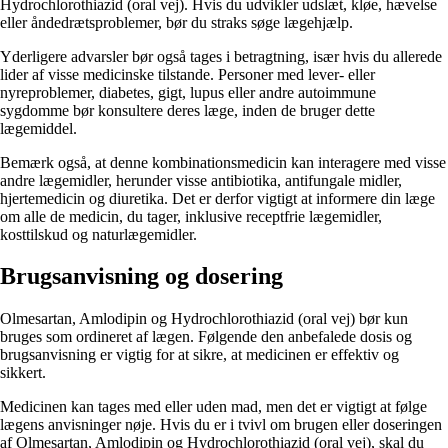
Hydrochlorothiazid (oral vej). Hvis du udvikler udslæt, kløe, hævelse
eller åndedrætsproblemer, bør du straks søge lægehjælp.
Yderligere advarsler bør også tages i betragtning, især hvis du allerede
lider af visse medicinske tilstande. Personer med lever- eller
nyreproblemer, diabetes, gigt, lupus eller andre autoimmune
sygdomme bør konsultere deres læge, inden de bruger dette
lægemiddel.
Bemærk også, at denne kombinationsmedicin kan interagere med visse
andre lægemidler, herunder visse antibiotika, antifungale midler,
hjertemedicin og diuretika. Det er derfor vigtigt at informere din læge
om alle de medicin, du tager, inklusive receptfrie lægemidler,
kosttilskud og naturlægemidler.
Brugsanvisning og dosering
Olmesartan, Amlodipin og Hydrochlorothiazid (oral vej) bør kun
bruges som ordineret af lægen. Følgende den anbefalede dosis og
brugsanvisning er vigtig for at sikre, at medicinen er effektiv og
sikkert.
Medicinen kan tages med eller uden mad, men det er vigtigt at følge
lægens anvisninger nøje. Hvis du er i tvivl om brugen eller doseringen
af ​​Olmesartan, Amlodipin og Hydrochlorothiazid (oral vej), skal du