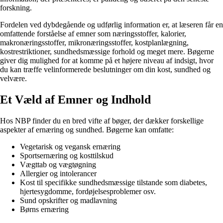
forskning.
Fordelen ved dybdegående og udførlig information er, at læseren får en
omfattende forståelse af emner som næringsstoffer, kalorier,
makronæringsstoffer, mikronæringsstoffer, kostplanlægning,
kostrestriktioner, sundhedsmæssige forhold og meget mere. Bøgerne
giver dig mulighed for at komme på et højere niveau af indsigt, hvor
du kan træffe velinformerede beslutninger om din kost, sundhed og
velvære.
Et Væld af Emner og Indhold
Hos NBP finder du en bred vifte af bøger, der dækker forskellige
aspekter af ernæring og sundhed. Bøgerne kan omfatte:
Vegetarisk og vegansk ernæring
Sportsernæring og kosttilskud
Vægttab og vægtøgning
Allergier og intolerancer
Kost til specifikke sundhedsmæssige tilstande som diabetes,
hjertesygdomme, fordøjelsesproblemer osv.
Sund opskrifter og madlavning
Børns ernæring