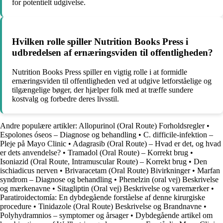
for potentielt udgivelse.
Hvilken rolle spiller Nutrition Books Press i
udbredelsen af ernæringsviden til offentligheden?
Nutrition Books Press spiller en vigtig rolle i at formidle
ernæringsviden til offentligheden ved at udgive letforståelige og
tilgængelige bøger, der hjælper folk med at træffe sundere
kostvalg og forbedre deres livsstil.
Andre populære artikler:
Allopurinol (Oral Route) Forholdsregler
•
Espolones óseos – Diagnose og behandling
•
C. difficile-infektion –
Pleje på Mayo Clinic
•
Adagrasib (Oral Route) – Hvad er det, og hvad
er dets anvendelse?
•
Tramadol (Oral Route) – Korrekt brug
•
Isoniazid (Oral Route, Intramuscular Route) – Korrekt brug
•
Den
ischiadicus nerven
•
Brivaracetam (Oral Route) Bivirkninger
•
Marfan
syndrom – Diagnose og behandling
•
Phenelzin (oral vej) Beskrivelse
og mærkenavne
•
Sitagliptin (Oral vej) Beskrivelse og varemærker
•
Paratiroidectomía: En dybdegående forståelse af denne kirurgiske
procedure
•
Tinidazole (Oral Route) Beskrivelse og Brandnavne
•
Polyhydramnios – symptomer og årsager
•
Dybdegående artikel om