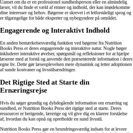
Uanset om du er en professionel sundhedsperson eller en almindelig
læser, vil du finde et væld af emner og indhold, der kan imødekomme
dine interesser og behov. Bøgerne er skrevet i et letforståeligt sprog og
er tilgængelige for både eksperter og nybegyndere på området.
Engagerende og Interaktivt Indhold
En anden bemærkelsesværdig funktion ved bøgerne fra Nutrition
Books Press er deres engagerende og interaktive natur. Nogle bøger
inkluderer interaktive øvelser, spørgsmål og refleksioner for at hjælpe
læserne med at forstå og anvende den præsenterede information i deres
egne liv. Dette gør læseoplevelsen mere dynamisk og letter adoptionen
af sunde kostvaner og livsstilsændringer.
Det Rigtige Sted at Starte din
Ernæringsrejse
Hvis du søger grundig og dybdegående information om ernæring og
sundhed, er Nutrition Books Press det rigtige sted at starte. Deres
ressourcer er berigende, lærerige og vil give dig en klarere forståelse
af, hvordan du kan opnå og opretholde en sund livsstil.
Nutrition Books Press gør en beundringsværdig indsats for at levere