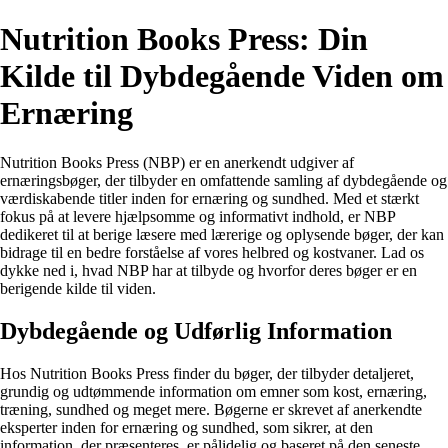
Nutrition Books Press: Din
Kilde til Dybdegående Viden om
Ernæring
Nutrition Books Press (NBP) er en anerkendt udgiver af
ernæringsbøger, der tilbyder en omfattende samling af dybdegående og
værdiskabende titler inden for ernæring og sundhed. Med et stærkt
fokus på at levere hjælpsomme og informativt indhold, er NBP
dedikeret til at berige læsere med lærerige og oplysende bøger, der kan
bidrage til en bedre forståelse af vores helbred og kostvaner. Lad os
dykke ned i, hvad NBP har at tilbyde og hvorfor deres bøger er en
berigende kilde til viden.
Dybdegående og Udførlig Information
Hos Nutrition Books Press finder du bøger, der tilbyder detaljeret,
grundig og udtømmende information om emner som kost, ernæring,
træning, sundhed og meget mere. Bøgerne er skrevet af anerkendte
eksperter inden for ernæring og sundhed, som sikrer, at den
information, der præsenteres, er pålidelig og baseret på den seneste