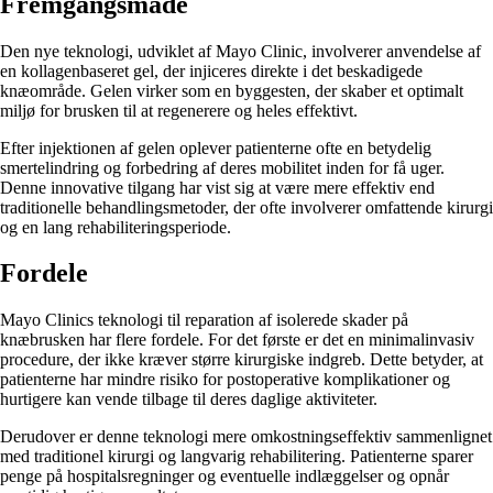
Fremgangsmåde
Den nye teknologi, udviklet af Mayo Clinic, involverer anvendelse af
en kollagenbaseret gel, der injiceres direkte i det beskadigede
knæområde. Gelen virker som en byggesten, der skaber et optimalt
miljø for brusken til at regenerere og heles effektivt.
Efter injektionen af gelen oplever patienterne ofte en betydelig
smertelindring og forbedring af deres mobilitet inden for få uger.
Denne innovative tilgang har vist sig at være mere effektiv end
traditionelle behandlingsmetoder, der ofte involverer omfattende kirurgi
og en lang rehabiliteringsperiode.
Fordele
Mayo Clinics teknologi til reparation af isolerede skader på
knæbrusken har flere fordele. For det første er det en minimalinvasiv
procedure, der ikke kræver større kirurgiske indgreb. Dette betyder, at
patienterne har mindre risiko for postoperative komplikationer og
hurtigere kan vende tilbage til deres daglige aktiviteter.
Derudover er denne teknologi mere omkostningseffektiv sammenlignet
med traditionel kirurgi og langvarig rehabilitering. Patienterne sparer
penge på hospitalsregninger og eventuelle indlæggelser og opnår