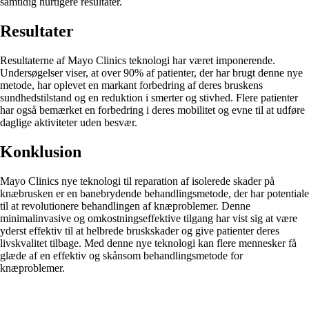
samtidig hurtigere resultater.
Resultater
Resultaterne af Mayo Clinics teknologi har været imponerende.
Undersøgelser viser, at over 90% af patienter, der har brugt denne nye
metode, har oplevet en markant forbedring af deres bruskens
sundhedstilstand og en reduktion i smerter og stivhed. Flere patienter
har også bemærket en forbedring i deres mobilitet og evne til at udføre
daglige aktiviteter uden besvær.
Konklusion
Mayo Clinics nye teknologi til reparation af isolerede skader på
knæbrusken er en banebrydende behandlingsmetode, der har potentiale
til at revolutionere behandlingen af knæproblemer. Denne
minimalinvasive og omkostningseffektive tilgang har vist sig at være
yderst effektiv til at helbrede bruskskader og give patienter deres
livskvalitet tilbage. Med denne nye teknologi kan flere mennesker få
glæde af en effektiv og skånsom behandlingsmetode for
knæproblemer.