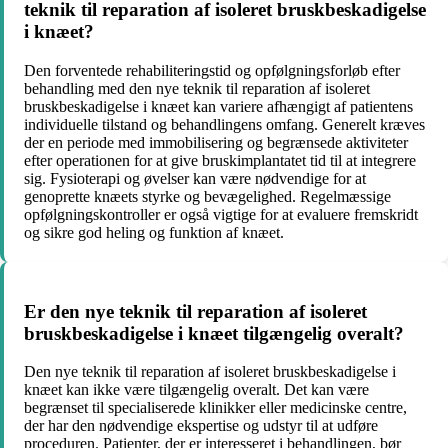
teknik til reparation af isoleret bruskbeskadigelse
i knæet?
Den forventede rehabiliteringstid og opfølgningsforløb efter
behandling med den nye teknik til reparation af isoleret
bruskbeskadigelse i knæet kan variere afhængigt af patientens
individuelle tilstand og behandlingens omfang. Generelt kræves
der en periode med immobilisering og begrænsede aktiviteter
efter operationen for at give bruskimplantatet tid til at integrere
sig. Fysioterapi og øvelser kan være nødvendige for at
genoprette knæets styrke og bevægelighed. Regelmæssige
opfølgningskontroller er også vigtige for at evaluere fremskridt
og sikre god heling og funktion af knæet.
Er den nye teknik til reparation af isoleret
bruskbeskadigelse i knæet tilgængelig overalt?
Den nye teknik til reparation af isoleret bruskbeskadigelse i
knæet kan ikke være tilgængelig overalt. Det kan være
begrænset til specialiserede klinikker eller medicinske centre,
der har den nødvendige ekspertise og udstyr til at udføre
proceduren. Patienter, der er interesseret i behandlingen, bør