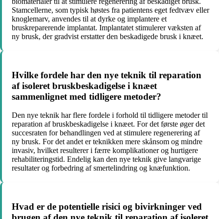
biomaterialer til at stimulere regenerering af beskadiget brusk.
Stamcellerne, som typisk høstes fra patientens eget fedtvæv eller
knoglemarv, anvendes til at dyrke og implantere et
bruskreparerende implantat. Implantatet stimulerer væksten af
ny brusk, der gradvist erstatter den beskadigede brusk i knæet.
Hvilke fordele har den nye teknik til reparation
af isoleret bruskbeskadigelse i knæet
sammenlignet med tidligere metoder?
Den nye teknik har flere fordele i forhold til tidligere metoder til
reparation af bruskbeskadigelse i knæet. For det første øger det
succesraten for behandlingen ved at stimulere regenerering af
ny brusk. For det andet er teknikken mere skånsom og mindre
invasiv, hvilket resulterer i færre komplikationer og hurtigere
rehabiliteringstid. Endelig kan den nye teknik give langvarige
resultater og forbedring af smertelindring og knæfunktion.
Hvad er de potentielle risici og bivirkninger ved
brugen af den nye teknik til reparation af isoleret