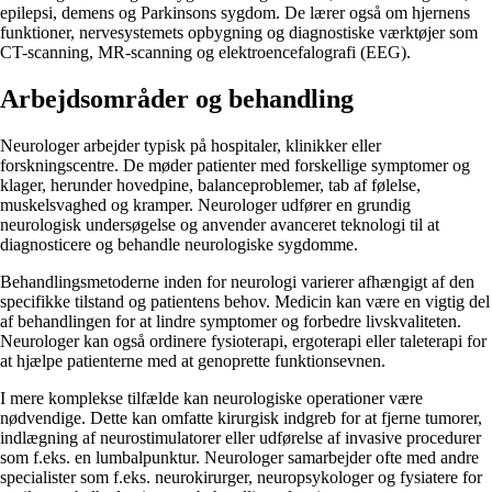
epilepsi, demens og Parkinsons sygdom. De lærer også om hjernens
funktioner, nervesystemets opbygning og diagnostiske værktøjer som
CT-scanning, MR-scanning og elektroencefalografi (EEG).
Arbejdsområder og behandling
Neurologer arbejder typisk på hospitaler, klinikker eller
forskningscentre. De møder patienter med forskellige symptomer og
klager, herunder hovedpine, balanceproblemer, tab af følelse,
muskelsvaghed og kramper. Neurologer udfører en grundig
neurologisk undersøgelse og anvender avanceret teknologi til at
diagnosticere og behandle neurologiske sygdomme.
Behandlingsmetoderne inden for neurologi varierer afhængigt af den
specifikke tilstand og patientens behov. Medicin kan være en vigtig del
af behandlingen for at lindre symptomer og forbedre livskvaliteten.
Neurologer kan også ordinere fysioterapi, ergoterapi eller taleterapi for
at hjælpe patienterne med at genoprette funktionsevnen.
I mere komplekse tilfælde kan neurologiske operationer være
nødvendige. Dette kan omfatte kirurgisk indgreb for at fjerne tumorer,
indlægning af neurostimulatorer eller udførelse af invasive procedurer
som f.eks. en lumbalpunktur. Neurologer samarbejder ofte med andre
specialister som f.eks. neurokirurger, neuropsykologer og fysiatere for