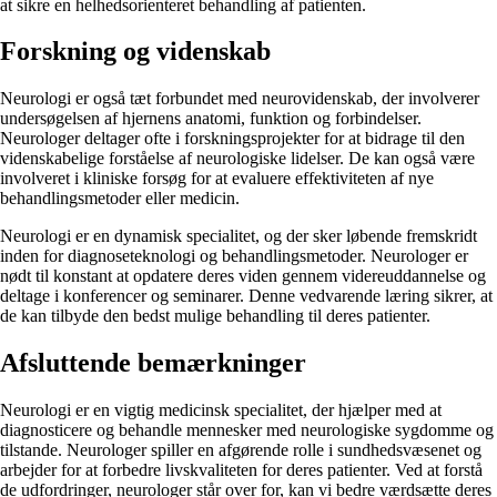
at sikre en helhedsorienteret behandling af patienten.
Forskning og videnskab
Neurologi er også tæt forbundet med neurovidenskab, der involverer
undersøgelsen af hjernens anatomi, funktion og forbindelser.
Neurologer deltager ofte i forskningsprojekter for at bidrage til den
videnskabelige forståelse af neurologiske lidelser. De kan også være
involveret i kliniske forsøg for at evaluere effektiviteten af nye
behandlingsmetoder eller medicin.
Neurologi er en dynamisk specialitet, og der sker løbende fremskridt
inden for diagnoseteknologi og behandlingsmetoder. Neurologer er
nødt til konstant at opdatere deres viden gennem videreuddannelse og
deltage i konferencer og seminarer. Denne vedvarende læring sikrer, at
de kan tilbyde den bedst mulige behandling til deres patienter.
Afsluttende bemærkninger
Neurologi er en vigtig medicinsk specialitet, der hjælper med at
diagnosticere og behandle mennesker med neurologiske sygdomme og
tilstande. Neurologer spiller en afgørende rolle i sundhedsvæsenet og
arbejder for at forbedre livskvaliteten for deres patienter. Ved at forstå
de udfordringer, neurologer står over for, kan vi bedre værdsætte deres