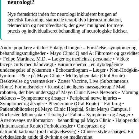
neurologi?
Nye fremskridt inden for neurologi inkluderer brugen af
genetisk forskning, stamcelle terapi, dyb hjernestimulation,
telemedicin og neurofeedback, der giver mulighed for mere
præcis og individualiseret behandling af neurologiske lidelser.
Andre populære artikler:
Enlarged tongue – Forståelse, symptomer og
behandlingsmuligheder
•
Mayo Clinic Q and A: Fibromer og graviditet
•
Felipe Martinez, M.D. – Læger og medicinsk personale
•
Video:
biceps curls med håndvægt
•
Barium enema – en dybdegående
undersøgelse af tyktarmen
•
Echocardiogram – Læger
•
Non-Hodgkin-
lymfom – Pleje på Mayo Clinic
•
Methylphenidate (Oral Route) –
Beskrivelse og varemærker
•
Zoster Vaccine, Live (Subcutaneous
Route) Forholdsregler
•
Kunstig intelligens massageterapi? Mød
robotten, der blev undersøgt af Mayo Clinic News Network
•
Morning
sickness – Symptomer og årsager
•
Peripheral nerve injuries –
Symptomer og årsager
•
Phentermine (Oral Route) – Før brug
•
Patientbiblioteket på Mayo Clinic Hospital, Saint Marys Campus, i
Rochester, Minnesota
•
Tetralogi af Fallot – Symptomer og årsager
•
Arteriovenøs malformation – behandling på Mayo Clinic
•
Haloperidol
(Intramuscular Route) Forholdsregler
•
Omeprazol og
natriumbikarbonat (oral indgivelsesvej)
•
Chinese-style asparges: En
dybdegående guide til dyrkning og madlavning