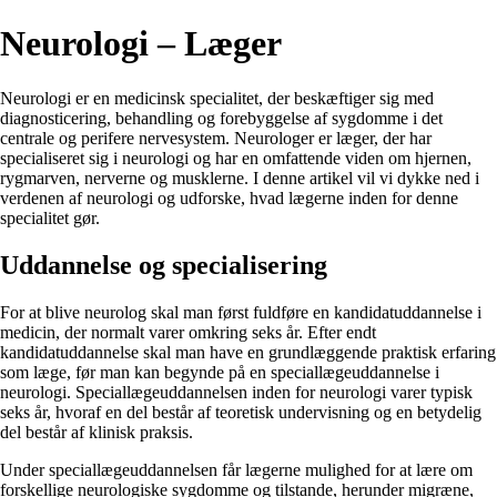
Neurologi – Læger
Neurologi er en medicinsk specialitet, der beskæftiger sig med
diagnosticering, behandling og forebyggelse af sygdomme i det
centrale og perifere nervesystem. Neurologer er læger, der har
specialiseret sig i neurologi og har en omfattende viden om hjernen,
rygmarven, nerverne og musklerne. I denne artikel vil vi dykke ned i
verdenen af neurologi og udforske, hvad lægerne inden for denne
specialitet gør.
Uddannelse og specialisering
For at blive neurolog skal man først fuldføre en kandidatuddannelse i
medicin, der normalt varer omkring seks år. Efter endt
kandidatuddannelse skal man have en grundlæggende praktisk erfaring
som læge, før man kan begynde på en speciallægeuddannelse i
neurologi. Speciallægeuddannelsen inden for neurologi varer typisk
seks år, hvoraf en del består af teoretisk undervisning og en betydelig
del består af klinisk praksis.
Under speciallægeuddannelsen får lægerne mulighed for at lære om
forskellige neurologiske sygdomme og tilstande, herunder migræne,