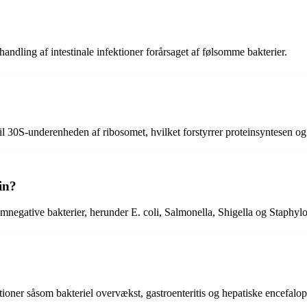
andling af intestinale infektioner forårsaget af følsomme bakterier.
 30S-underenheden af ribosomet, hvilket forstyrrer proteinsyntesen og f
in?
mnegative bakterier, herunder E. coli, Salmonella, Shigella og Staphyl
ioner såsom bakteriel overvækst, gastroenteritis og hepatiske encefalopa