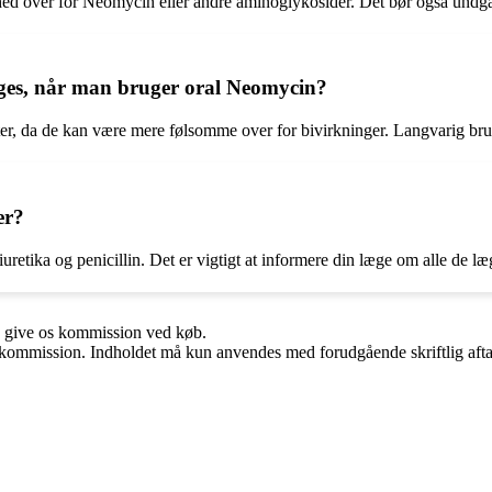
 over for Neomycin eller andre aminoglykosider. Det bør også undgås h
tages, når man bruger oral Neomycin?
r, da de kan være mere følsomme over for bivirkninger. Langvarig brug 
er?
retika og penicillin. Det er vigtigt at informere din læge om alle de l
n give os kommission ved køb.
få kommission. Indholdet må kun anvendes med forudgående skriftlig afta