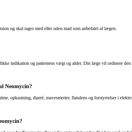
nsion og skal tages med eller uden mad som anbefalet af lægen.
ikke indikation og patientens vægt og alder. Din læge vil ordinere den k
ral Neomycin?
e, opkastning, diarré, mavesmerter, flatulens og forstyrrelser i elektr
Neomycin?