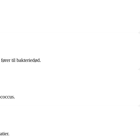
ører til bakteriedød.
ococcus.
tier.