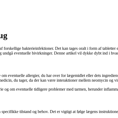
ug
forskellige bakterieinfektioner. Det kan tages oralt i form af tabletter 
g undgå eventuelle bivirkninger. Denne artikel vil dykke dybt ind i hva
eventuelle allergier, du har over for lægemidlet eller dets ingredienser.
 medicin, du tager, da der kan være interaktioner mellem neomycin og vi
orie og om eventuelle tidligere problemer med tarmen, herunder inflam
 specifikke tilstand og behov. Det er vigtigt at følge lægens instruktio