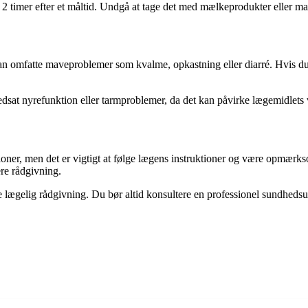
 timer efter et måltid. Undgå at tage det med mælkeprodukter eller mad
an omfatte maveproblemer som kvalme, opkastning eller diarré. Hvis du 
dsat nyrefunktion eller tarmproblemer, da det kan påvirke lægemidlets vi
tioner, men det er vigtigt at følge lægens instruktioner og være opmærk
ere rådgivning.
te lægelig rådgivning. Du bør altid konsultere en professionel sundheds