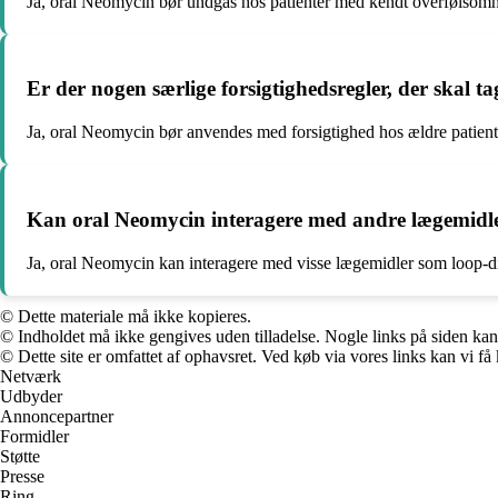
Ja, oral Neomycin bør undgås hos patienter med kendt overfølsomhed
Er der nogen særlige forsigtighedsregler, der skal 
Ja, oral Neomycin bør anvendes med forsigtighed hos ældre patiente
Kan oral Neomycin interagere med andre lægemidl
Ja, oral Neomycin kan interagere med visse lægemidler som loop-diu
© Dette materiale må ikke kopieres.
© Indholdet må ikke gengives uden tilladelse. Nogle links på siden ka
© Dette site er omfattet af ophavsret. Ved køb via vores links kan vi 
Netværk
Udbyder
Annoncepartner
Formidler
Støtte
Presse
Ring