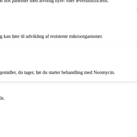
os patienter med alvorlig nyre- eller leverinsufficiens.
kan føre til udvikling af resistente mikroorganismer.
ægemidler, du tager, før du starter behandling med Neomycin.
le.