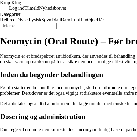
Krop Klog
Log ind
Tilmeld
Nyhedsbrevet
Kategorier
Helbred
Trivsel
Fysisk
Søvn
Diæt
Barn
Hun
Han
Øjne
Hår
Neomycin (Oral Route) – Før br
Neomycin er et bredspektret antibiotikum, der anvendes til behandling af 
du skal være opmærksom på for at sikre den bedst mulige effektivitet o
Inden du begynder behandlingen
Før du starter en behandling med neomycin, skal du informere din læge om 
problemer. Derudover er det også vigtigt at diskutere eventuelle andre
Det anbefales også altid at informere din læge om din medicinske hist
Dosering og administration
Din læge vil ordinere den korrekte dosis neomycin til dig baseret på din