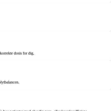
orrekte dosis for dig.
olytbalancen.