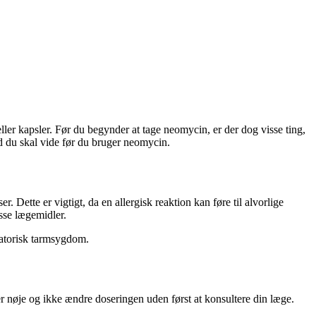
eller kapsler. Før du begynder at tage neomycin, er der dog visse ting,
d du skal vide før du bruger neomycin.
 Dette er vigtigt, da en allergisk reaktion kan føre til alvorlige
sse lægemidler.
matorisk tarmsygdom.
ner nøje og ikke ændre doseringen uden først at konsultere din læge.