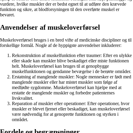
vurdere, hvilke muskler der er bedst egnet til at udføre den krævede
funktion og sikre, at blodforsyningen til den overførte muskel er
bevaret.
Anvendelser af muskeloverførsel
Muskeloverførsel bruges i en bred vifte af medicinske discipliner og til
forskellige formål. Nogle af de hyppigste anvendelser inkluderer:
Rekonstruktion af muskelfunktion efter traumer: Efter en ulykke
eller skade kan muskler blive beskadiget eller miste funktionen
helt. Muskeloverførsel kan bruges til at genopbygge
muskelfunktionen og gendanne bevægelse i de berørte områder.
Erstatning af manglende muskler: Nogle mennesker er født med
manglende muskler eller har mistet muskler som følge af
medfødte sygdomme. Muskeloverførsel kan hjælpe med at
erstatte de manglende muskler og forbedre patienternes
livskvalitet.
Reparation af muskler efter operationer: Efter operationer, hvor
muskler er blevet fjernet eller beskadiget, kan muskeloverførsel
være nødvendig for at genoprette funktionen og styrken i
området.
Fordele og begrænsninger