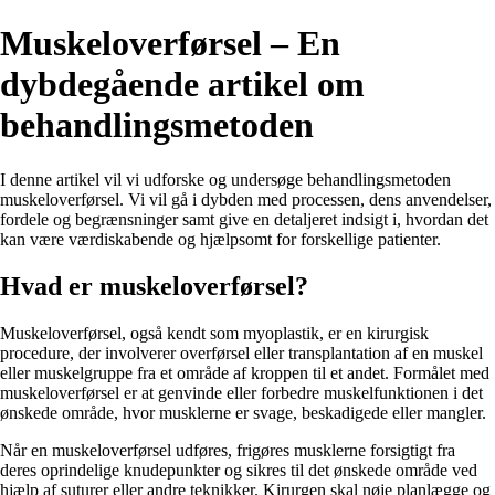
Muskeloverførsel – En
dybdegående artikel om
behandlingsmetoden
I denne artikel vil vi udforske og undersøge behandlingsmetoden
muskeloverførsel. Vi vil gå i dybden med processen, dens anvendelser,
fordele og begrænsninger samt give en detaljeret indsigt i, hvordan det
kan være værdiskabende og hjælpsomt for forskellige patienter.
Hvad er muskeloverførsel?
Muskeloverførsel, også kendt som myoplastik, er en kirurgisk
procedure, der involverer overførsel eller transplantation af en muskel
eller muskelgruppe fra et område af kroppen til et andet. Formålet med
muskeloverførsel er at genvinde eller forbedre muskelfunktionen i det
ønskede område, hvor musklerne er svage, beskadigede eller mangler.
Når en muskeloverførsel udføres, frigøres musklerne forsigtigt fra
deres oprindelige knudepunkter og sikres til det ønskede område ved
hjælp af suturer eller andre teknikker. Kirurgen skal nøje planlægge og