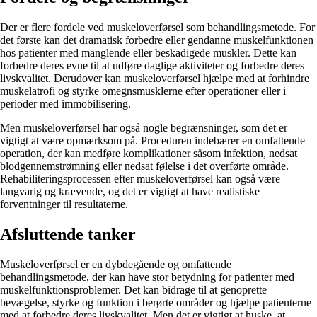
Der er flere fordele ved muskeloverførsel som behandlingsmetode. For
det første kan det dramatisk forbedre eller gendanne muskelfunktionen
hos patienter med manglende eller beskadigede muskler. Dette kan
forbedre deres evne til at udføre daglige aktiviteter og forbedre deres
livskvalitet. Derudover kan muskeloverførsel hjælpe med at forhindre
muskelatrofi og styrke omegnsmusklerne efter operationer eller i
perioder med immobilisering.
Men muskeloverførsel har også nogle begrænsninger, som det er
vigtigt at være opmærksom på. Proceduren indebærer en omfattende
operation, der kan medføre komplikationer såsom infektion, nedsat
blodgennemstrømning eller nedsat følelse i det overførte område.
Rehabiliteringsprocessen efter muskeloverførsel kan også være
langvarig og krævende, og det er vigtigt at have realistiske
forventninger til resultaterne.
Afsluttende tanker
Muskeloverførsel er en dybdegående og omfattende
behandlingsmetode, der kan have stor betydning for patienter med
muskelfunktionsproblemer. Det kan bidrage til at genoprette
bevægelse, styrke og funktion i berørte områder og hjælpe patienterne
med at forbedre deres livskvalitet. Men det er vigtigt at huske, at