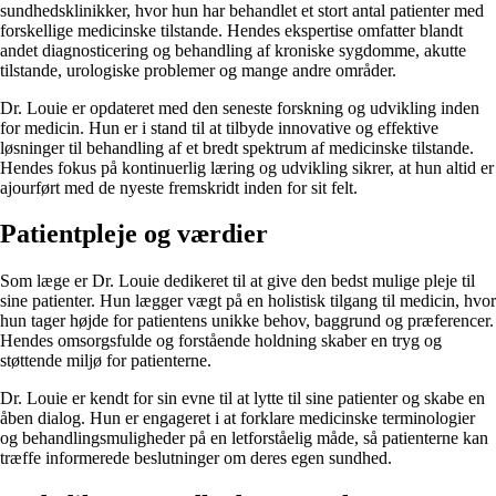
sundhedsklinikker, hvor hun har behandlet et stort antal patienter med
forskellige medicinske tilstande. Hendes ekspertise omfatter blandt
andet diagnosticering og behandling af kroniske sygdomme, akutte
tilstande, urologiske problemer og mange andre områder.
Dr. Louie er opdateret med den seneste forskning og udvikling inden
for medicin. Hun er i stand til at tilbyde innovative og effektive
løsninger til behandling af et bredt spektrum af medicinske tilstande.
Hendes fokus på kontinuerlig læring og udvikling sikrer, at hun altid er
ajourført med de nyeste fremskridt inden for sit felt.
Patientpleje og værdier
Som læge er Dr. Louie dedikeret til at give den bedst mulige pleje til
sine patienter. Hun lægger vægt på en holistisk tilgang til medicin, hvor
hun tager højde for patientens unikke behov, baggrund og præferencer.
Hendes omsorgsfulde og forstående holdning skaber en tryg og
støttende miljø for patienterne.
Dr. Louie er kendt for sin evne til at lytte til sine patienter og skabe en
åben dialog. Hun er engageret i at forklare medicinske terminologier
og behandlingsmuligheder på en letforståelig måde, så patienterne kan
træffe informerede beslutninger om deres egen sundhed.