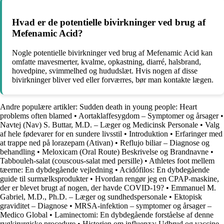
Hvad er de potentielle bivirkninger ved brug af
Mefenamic Acid?
Nogle potentielle bivirkninger ved brug af Mefenamic Acid kan
omfatte mavesmerter, kvalme, opkastning, diarré, halsbrand,
hovedpine, svimmelhed og hududslæt. Hvis nogen af disse
bivirkninger bliver ved eller forværres, bør man kontakte lægen.
Andre populære artikler:
Sudden death in young people: Heart
problems often blamed
•
Aortaklaffesygdom – Symptomer og årsager
•
Navtej (Nav) S. Buttar, M.D. – Læger og Medicinsk Personale
•
Valg
af hele fødevarer for en sundere livsstil
•
Introduktion
•
Erfaringer med
at trappe ned på lorazepam (Ativan)
•
Reflujo biliar – Diagnose og
behandling
•
Meloxicam (Oral Route) Beskrivelse og Brandnavne
•
Tabbouleh-salat (couscous-salat med persille)
•
Athletes foot mellem
tæerne: En dybdegående vejledning
•
Acidófilos: En dybdegående
guide til surmælksprodukter
•
Hvordan rengør jeg en CPAP-maskine,
der er blevet brugt af nogen, der havde COVID-19?
•
Emmanuel M.
Gabriel, M.D., Ph.D. – Læger og sundhedspersonale
•
Ektopisk
graviditet – Diagnose
•
MRSA-infektion – symptomer og årsager –
Medico Global
•
Laminectomi: En dybdegående forståelse af denne
rygkirurgiske procedure
•
Historien om influenza: Udbrud og vaccine-