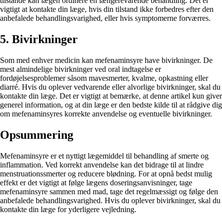
tilstande kan lægen ordinere en længerevarende behandling. Det er
vigtigt at kontakte din læge, hvis din tilstand ikke forbedres efter den
anbefalede behandlingsvarighed, eller hvis symptomerne forværres.
5. Bivirkninger
Som med enhver medicin kan mefenaminsyre have bivirkninger. De
mest almindelige bivirkninger ved oral indtagelse er
fordøjelsesproblemer såsom mavesmerter, kvalme, opkastning eller
diarré. Hvis du oplever vedvarende eller alvorlige bivirkninger, skal du
kontakte din læge. Det er vigtigt at bemærke, at denne artikel kun giver
generel information, og at din læge er den bedste kilde til at rådgive dig
om mefenaminsyres korrekte anvendelse og eventuelle bivirkninger.
Opsummering
Mefenaminsyre er et nyttigt lægemiddel til behandling af smerte og
inflammation. Ved korrekt anvendelse kan det bidrage til at lindre
menstruationssmerter og reducere blødning. For at opnå bedst mulig
effekt er det vigtigt at følge lægens doseringsanvisninger, tage
mefenaminsyre sammen med mad, tage det regelmæssigt og følge den
anbefalede behandlingsvarighed. Hvis du oplever bivirkninger, skal du
kontakte din læge for yderligere vejledning.