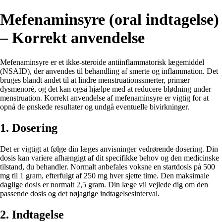
Mefenaminsyre (oral indtagelse)
– Korrekt anvendelse
Mefenaminsyre er et ikke-steroide antiinflammatorisk lægemiddel
(NSAID), der anvendes til behandling af smerte og inflammation. Det
bruges blandt andet til at lindre menstruationssmerter, primær
dysmenoré, og det kan også hjælpe med at reducere blødning under
menstruation. Korrekt anvendelse af mefenaminsyre er vigtig for at
opnå de ønskede resultater og undgå eventuelle bivirkninger.
1. Dosering
Det er vigtigt at følge din læges anvisninger vedrørende dosering. Din
dosis kan variere afhængigt af dit specifikke behov og den medicinske
tilstand, du behandler. Normalt anbefales voksne en startdosis på 500
mg til 1 gram, efterfulgt af 250 mg hver sjette time. Den maksimale
daglige dosis er normalt 2,5 gram. Din læge vil vejlede dig om den
passende dosis og det nøjagtige indtagelsesinterval.
2. Indtagelse