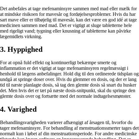
Det anbefales at tage mefenaminsyre sammen med mad eller mælk for
at mindske risikoen for mavesår og fordøjelsesproblemer. Hvis du har
sart mave eller er tilbøjelig til mavesår, kan det være en god idé at tage
medicinen sammen med mad. Det er vigtigt at sluge tabletterne hele
med rigeligt vand; tygning eller knusning af tabletterne kan påvirke
lægemidlets virkning.
3. Hyppighed
For at opnå fuld effekt og kontinuerligt bekæmpe smerte og
inflammation er det vigtigt at tage mefenaminsyren regelmæssigt i
henhold til lægens anbefalinger. Hold dig til den ordinerede tidsplan og
undgå at springe doser over. Hvis du glemmer en dosis, og der er lang
tid til næste planlagte dosis, så tag den glemte dosis så snart du husker
det. Men hvis det er tæt på næste dosis-snitpunkt, skal du springe den
glemte dosis over og fortsætte med det normale indtagelsesmønster.
4. Varighed
Behandlingsvarigheden varierer afhængigt af årsagen til, hvorfor du
tager mefenaminsyre. For behandling af menstruationssmerter tages det
normalt kun i løbet af din menstruationsperiode. For andre medicinske