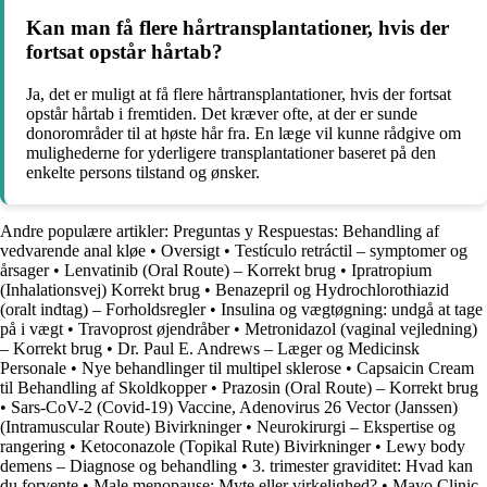
Kan man få flere hårtransplantationer, hvis der
fortsat opstår hårtab?
Ja, det er muligt at få flere hårtransplantationer, hvis der fortsat
opstår hårtab i fremtiden. Det kræver ofte, at der er sunde
donorområder til at høste hår fra. En læge vil kunne rådgive om
mulighederne for yderligere transplantationer baseret på den
enkelte persons tilstand og ønsker.
Andre populære artikler:
Preguntas y Respuestas: Behandling af
vedvarende anal kløe
•
Oversigt
•
Testículo retráctil – symptomer og
årsager
•
Lenvatinib (Oral Route) – Korrekt brug
•
Ipratropium
(Inhalationsvej) Korrekt brug
•
Benazepril og Hydrochlorothiazid
(oralt indtag) – Forholdsregler
•
Insulina og vægtøgning: undgå at tage
på i vægt
•
Travoprost øjendråber
•
Metronidazol (vaginal vejledning)
– Korrekt brug
•
Dr. Paul E. Andrews – Læger og Medicinsk
Personale
•
Nye behandlinger til multipel sklerose
•
Capsaicin Cream
til Behandling af Skoldkopper
•
Prazosin (Oral Route) – Korrekt brug
•
Sars-CoV-2 (Covid-19) Vaccine, Adenovirus 26 Vector (Janssen)
(Intramuscular Route) Bivirkninger
•
Neurokirurgi – Ekspertise og
rangering
•
Ketoconazole (Topikal Rute) Bivirkninger
•
Lewy body
demens – Diagnose og behandling
•
3. trimester graviditet: Hvad kan
du forvente
•
Male menopause: Myte eller virkelighed?
•
Mayo Clinic