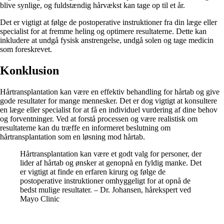
blive synlige, og fuldstændig hårvækst kan tage op til et år.
Det er vigtigt at følge de postoperative instruktioner fra din læge eller
specialist for at fremme heling og optimere resultaterne. Dette kan
inkludere at undgå fysisk anstrengelse, undgå solen og tage medicin
som foreskrevet.
Konklusion
Hårtransplantation kan være en effektiv behandling for hårtab og give
gode resultater for mange mennesker. Det er dog vigtigt at konsultere
en læge eller specialist for at få en individuel vurdering af dine behov
og forventninger. Ved at forstå processen og være realistisk om
resultaterne kan du træffe en informeret beslutning om
hårtransplantation som en løsning mod hårtab.
Hårtransplantation kan være et godt valg for personer, der
lider af hårtab og ønsker at genopnå en fyldig manke. Det
er vigtigt at finde en erfaren kirurg og følge de
postoperative instruktioner omhyggeligt for at opnå de
bedst mulige resultater. – Dr. Johansen, hårekspert ved
Mayo Clinic