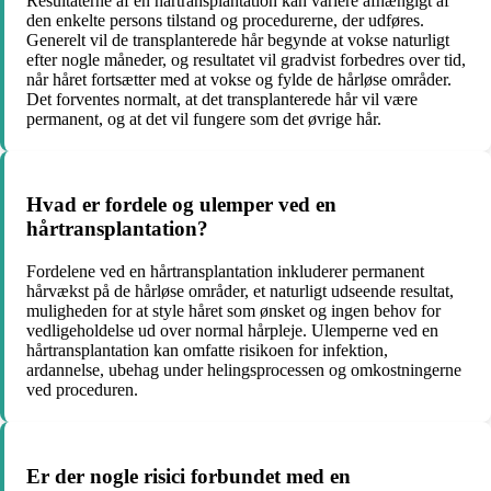
Resultaterne af en hårtransplantation kan variere afhængigt af
den enkelte persons tilstand og procedurerne, der udføres.
Generelt vil de transplanterede hår begynde at vokse naturligt
efter nogle måneder, og resultatet vil gradvist forbedres over tid,
når håret fortsætter med at vokse og fylde de hårløse områder.
Det forventes normalt, at det transplanterede hår vil være
permanent, og at det vil fungere som det øvrige hår.
Hvad er fordele og ulemper ved en
hårtransplantation?
Fordelene ved en hårtransplantation inkluderer permanent
hårvækst på de hårløse områder, et naturligt udseende resultat,
muligheden for at style håret som ønsket og ingen behov for
vedligeholdelse ud over normal hårpleje. Ulemperne ved en
hårtransplantation kan omfatte risikoen for infektion,
ardannelse, ubehag under helingsprocessen og omkostningerne
ved proceduren.
Er der nogle risici forbundet med en