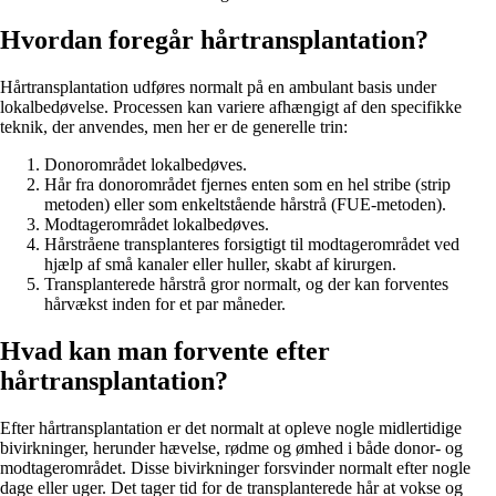
Hvordan foregår hårtransplantation?
Hårtransplantation udføres normalt på en ambulant basis under
lokalbedøvelse. Processen kan variere afhængigt af den specifikke
teknik, der anvendes, men her er de generelle trin:
Donorområdet lokalbedøves.
Hår fra donorområdet fjernes enten som en hel stribe (strip
metoden) eller som enkeltstående hårstrå (FUE-metoden).
Modtagerområdet lokalbedøves.
Hårstråene transplanteres forsigtigt til modtagerområdet ved
hjælp af små kanaler eller huller, skabt af kirurgen.
Transplanterede hårstrå gror normalt, og der kan forventes
hårvækst inden for et par måneder.
Hvad kan man forvente efter
hårtransplantation?
Efter hårtransplantation er det normalt at opleve nogle midlertidige
bivirkninger, herunder hævelse, rødme og ømhed i både donor- og
modtagerområdet. Disse bivirkninger forsvinder normalt efter nogle
dage eller uger. Det tager tid for de transplanterede hår at vokse og