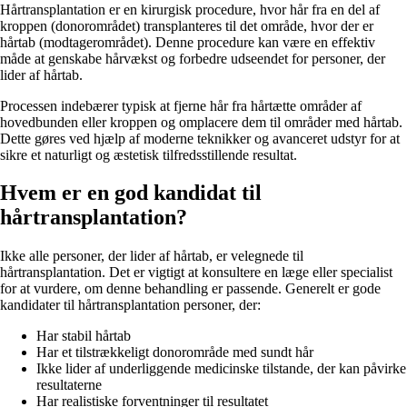
Hårtransplantation er en kirurgisk procedure, hvor hår fra en del af
kroppen (donorområdet) transplanteres til det område, hvor der er
hårtab (modtagerområdet). Denne procedure kan være en effektiv
måde at genskabe hårvækst og forbedre udseendet for personer, der
lider af hårtab.
Processen indebærer typisk at fjerne hår fra hårtætte områder af
hovedbunden eller kroppen og omplacere dem til områder med hårtab.
Dette gøres ved hjælp af moderne teknikker og avanceret udstyr for at
sikre et naturligt og æstetisk tilfredsstillende resultat.
Hvem er en god kandidat til
hårtransplantation?
Ikke alle personer, der lider af hårtab, er velegnede til
hårtransplantation. Det er vigtigt at konsultere en læge eller specialist
for at vurdere, om denne behandling er passende. Generelt er gode
kandidater til hårtransplantation personer, der:
Har stabil hårtab
Har et tilstrækkeligt donorområde med sundt hår
Ikke lider af underliggende medicinske tilstande, der kan påvirke
resultaterne
Har realistiske forventninger til resultatet