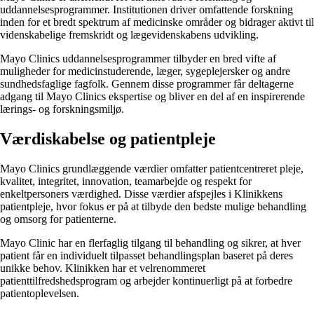
uddannelsesprogrammer. Institutionen driver omfattende forskning
inden for et bredt spektrum af medicinske områder og bidrager aktivt til
videnskabelige fremskridt og lægevidenskabens udvikling.
Mayo Clinics uddannelsesprogrammer tilbyder en bred vifte af
muligheder for medicinstuderende, læger, sygeplejersker og andre
sundhedsfaglige fagfolk. Gennem disse programmer får deltagerne
adgang til Mayo Clinics ekspertise og bliver en del af en inspirerende
lærings- og forskningsmiljø.
Værdiskabelse og patientpleje
Mayo Clinics grundlæggende værdier omfatter patientcentreret pleje,
kvalitet, integritet, innovation, teamarbejde og respekt for
enkeltpersoners værdighed. Disse værdier afspejles i Klinikkens
patientpleje, hvor fokus er på at tilbyde den bedste mulige behandling
og omsorg for patienterne.
Mayo Clinic har en flerfaglig tilgang til behandling og sikrer, at hver
patient får en individuelt tilpasset behandlingsplan baseret på deres
unikke behov. Klinikken har et velrenommeret
patienttilfredshedsprogram og arbejder kontinuerligt på at forbedre
patientoplevelsen.