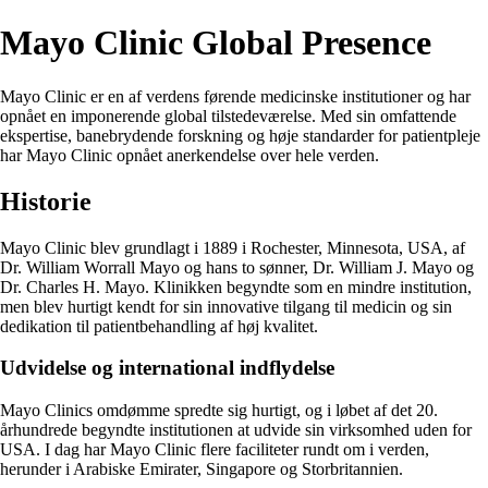
Mayo Clinic Global Presence
Mayo Clinic er en af verdens førende medicinske institutioner og har
opnået en imponerende global tilstedeværelse. Med sin omfattende
ekspertise, banebrydende forskning og høje standarder for patientpleje
har Mayo Clinic opnået anerkendelse over hele verden.
Historie
Mayo Clinic blev grundlagt i 1889 i Rochester, Minnesota, USA, af
Dr. William Worrall Mayo og hans to sønner, Dr. William J. Mayo og
Dr. Charles H. Mayo. Klinikken begyndte som en mindre institution,
men blev hurtigt kendt for sin innovative tilgang til medicin og sin
dedikation til patientbehandling af høj kvalitet.
Udvidelse og international indflydelse
Mayo Clinics omdømme spredte sig hurtigt, og i løbet af det 20.
århundrede begyndte institutionen at udvide sin virksomhed uden for
USA. I dag har Mayo Clinic flere faciliteter rundt om i verden,
herunder i Arabiske Emirater, Singapore og Storbritannien.