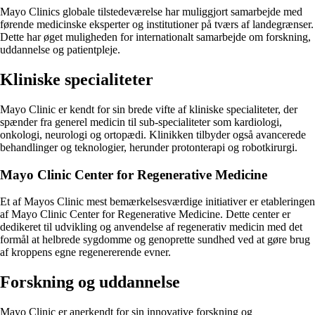
Mayo Clinics globale tilstedeværelse har muliggjort samarbejde med
førende medicinske eksperter og institutioner på tværs af landegrænser.
Dette har øget muligheden for internationalt samarbejde om forskning,
uddannelse og patientpleje.
Kliniske specialiteter
Mayo Clinic er kendt for sin brede vifte af kliniske specialiteter, der
spænder fra generel medicin til sub-specialiteter som kardiologi,
onkologi, neurologi og ortopædi. Klinikken tilbyder også avancerede
behandlinger og teknologier, herunder protonterapi og robotkirurgi.
Mayo Clinic Center for Regenerative Medicine
Et af Mayos Clinic mest bemærkelsesværdige initiativer er etableringen
af Mayo Clinic Center for Regenerative Medicine. Dette center er
dedikeret til udvikling og anvendelse af regenerativ medicin med det
formål at helbrede sygdomme og genoprette sundhed ved at gøre brug
af kroppens egne regenererende evner.
Forskning og uddannelse
Mayo Clinic er anerkendt for sin innovative forskning og