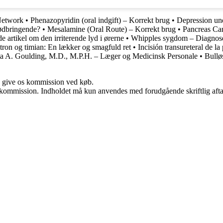
Network
•
Phenazopyridin (oral indgift) – Korrekt brug
•
Depression und
ødbringende?
•
Mesalamine (Oral Route) – Korrekt brug
•
Pancreas Can
 artikel om den irriterende lyd i ørerne
•
Whipples sygdom – Diagnos
ron og timian: En lækker og smagfuld ret
•
Incisión transureteral de l
ta A. Goulding, M.D., M.P.H. – Læger og Medicinsk Personale
•
Bullø
n give os kommission ved køb.
få kommission. Indholdet må kun anvendes med forudgående skriftlig afta