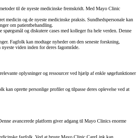
gsmetoder til de nyeste medicinske fremskridt. Med Mayo Clinic
eret medicin og de nyeste medicinske praksis. Sundhedspersonale kan
inger om patientbehandling.
le spørgsmål og diskutere cases med kolleger fra hele verden. Denne
nger. Fagfolk kan modtage nyheder om den seneste forskning,
 nyeste viden inden for deres fagområde.
relevante oplysninger og ressourcer ved hjælp af enkle søgefunktioner
 kan oprette personlige profiler og tilpasse deres oplevelse ved at
r. Denne avancerede platform giver adgang til Mayo Clinics enorme
edicinske fagfolk. Ved at bruge Mayo Clinic CareLink kan