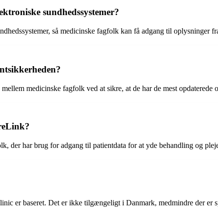
ektroniske sundhedssystemer?
hedssystemer, så medicinske fagfolk kan få adgang til oplysninger fra f
ntsikkerheden?
llem medicinske fagfolk ved at sikre, at de har de mest opdaterede og
areLink?
, der har brug for adgang til patientdata for at yde behandling og plej
ic er baseret. Det er ikke tilgængeligt i Danmark, medmindre der er 