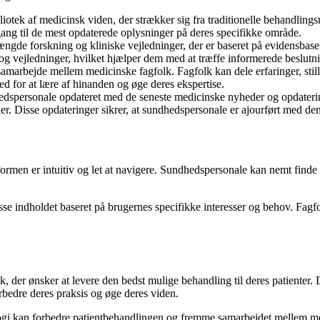
iotek af medicinsk viden, der strækker sig fra traditionelle behandlin
ng til de mest opdaterede oplysninger på deres specifikke område.
ngde forskning og kliniske vejledninger, der er baseret på evidensbas
 og vejledninger, hvilket hjælper dem med at træffe informerede beslutn
marbejde mellem medicinske fagfolk. Fagfolk kan dele erfaringer, stil
d for at lære af hinanden og øge deres ekspertise.
dspersonale opdateret med de seneste medicinske nyheder og opdateri
 Disse opdateringer sikrer, at sundhedspersonale er ajourført med den
rmen er intuitiv og let at navigere. Sundhedspersonale kan nemt finde 
 indholdet baseret på brugernes specifikke interesser og behov. Fagfolk
k, der ønsker at levere den bedst mulige behandling til deres patiente
rbedre deres praksis og øge deres viden.
ogi kan forbedre patientbehandlingen og fremme samarbejdet mellem m