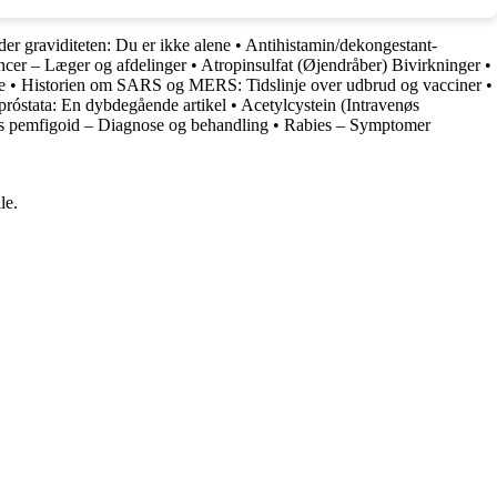
er graviditeten: Du er ikke alene
•
Antihistamin/dekongestant-
cer – Læger og afdelinger
•
Atropinsulfat (Øjendråber) Bivirkninger
•
e
•
Historien om SARS og MERS: Tidslinje over udbrud og vacciner
•
a próstata: En dybdegående artikel
•
Acetylcystein (Intravenøs
s pemfigoid – Diagnose og behandling
•
Rabies – Symptomer
le.