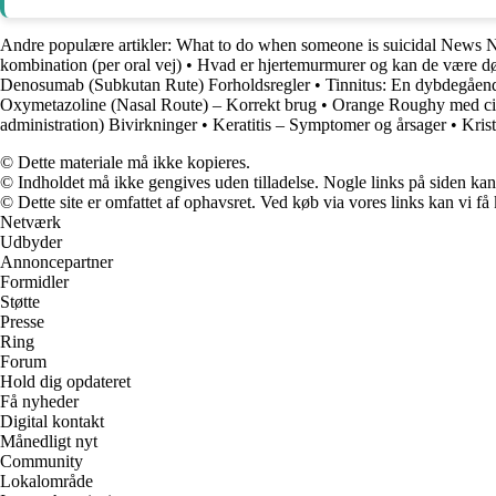
Andre populære artikler:
What to do when someone is suicidal News 
kombination (per oral vej)
•
Hvad er hjertemurmurer og kan de være d
Denosumab (Subkutan Rute) Forholdsregler
•
Tinnitus: En dybdegående
Oxymetazoline (Nasal Route) – Korrekt brug
•
Orange Roughy med cit
administration) Bivirkninger
•
Keratitis – Symptomer og årsager
•
Kris
© Dette materiale må ikke kopieres.
© Indholdet må ikke gengives uden tilladelse. Nogle links på siden ka
© Dette site er omfattet af ophavsret. Ved køb via vores links kan vi 
Netværk
Udbyder
Annoncepartner
Formidler
Støtte
Presse
Ring
Forum
Hold dig opdateret
Få nyheder
Digital kontakt
Månedligt nyt
Community
Lokalområde