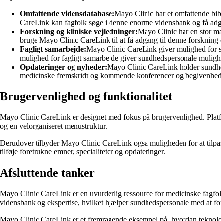
Omfattende vidensdatabase:
Mayo Clinic har et omfattende bibl
CareLink kan fagfolk søge i denne enorme vidensbank og få adga
Forskning og kliniske vejledninger:
Mayo Clinic har en stor mæ
bruge Mayo Clinic CareLink til at få adgang til denne forskning
Fagligt samarbejde:
Mayo Clinic CareLink giver mulighed for sa
mulighed for fagligt samarbejde giver sundhedspersonale mulighe
Opdateringer og nyheder:
Mayo Clinic CareLink holder sundhe
medicinske fremskridt og kommende konferencer og begivenheder.
Brugervenlighed og funktionalitet
Mayo Clinic CareLink er designet med fokus på brugervenlighed. Platfo
og en velorganiseret menustruktur.
Derudover tilbyder Mayo Clinic CareLink også muligheden for at tilpasse
tilføje foretrukne emner, specialiteter og opdateringer.
Afsluttende tanker
Mayo Clinic CareLink er en uvurderlig ressource for medicinske fagfol
vidensbank og ekspertise, hvilket hjælper sundhedspersonale med at fo
Mayo Clinic CareLink er et fremragende eksempel på, hvordan teknol