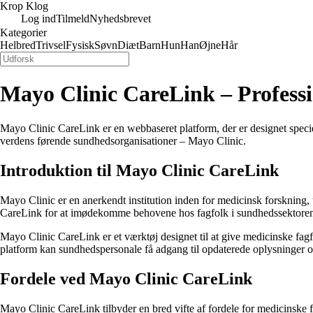
Krop Klog
Log ind
Tilmeld
Nyhedsbrevet
Kategorier
Helbred
Trivsel
Fysisk
Søvn
Diæt
Barn
Hun
Han
Øjne
Hår
Mayo Clinic CareLink – Professi
Mayo Clinic CareLink er en webbaseret platform, der er designet speciel
verdens førende sundhedsorganisationer – Mayo Clinic.
Introduktion til Mayo Clinic CareLink
Mayo Clinic er en anerkendt institution inden for medicinsk forskning,
CareLink for at imødekomme behovene hos fagfolk i sundhedssektore
Mayo Clinic CareLink er et værktøj designet til at give medicinske fag
platform kan sundhedspersonale få adgang til opdaterede oplysninger og 
Fordele ved Mayo Clinic CareLink
Mayo Clinic CareLink tilbyder en bred vifte af fordele for medicinske f