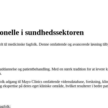
onelle i sundhedssektoren
t til medicinske fagfolk. Denne omfattende og avancerede løsning tilbyd
 uddannelse og patientbehandling. Med en stærk tradition for at levere 
n.
folk adgang til Mayo Clinics omfattende vidensdatabase, forskning, kli
ekspertise på deres eget kliniske område, hvilket resulterer i bedre pat
agfolk: