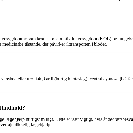
er lungesygdomme som kronisk obstruktiv lungesygdom (KOL) og lungebe
medicinske tilstande, der påvirker ilttransporten i blodet.
tløshed eller uro, takykardi (hurtig hjerteslag), central cyanose (blå f
iltindhold?
e lægehjælp hurtigst muligt. Dette er især vigtigt, hvis åndedrætsbesvæ
æver øjeblikkelig lægehjælp.