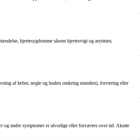
tændelse, hjertesygdomme såsom hjertesvigt og arytmier,
arvning af læber, negle og huden omkring munden), forvirring eller
r og andre symptomer er alvorlige eller forværres over tid. Akutte