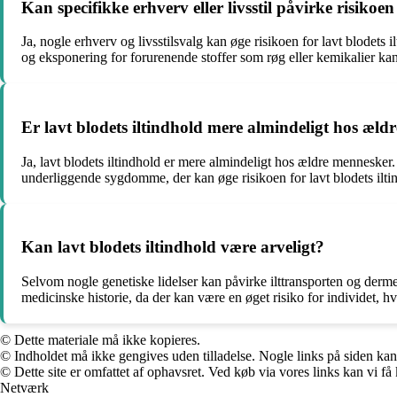
Kan specifikke erhverv eller livsstil påvirke risikoen
Ja, nogle erhverv og livsstilsvalg kan øge risikoen for lavt blodets
og eksponering for forurenende stoffer som røg eller kemikalier kan
Er lavt blodets iltindhold mere almindeligt hos æl
Ja, lavt blodets iltindhold er mere almindeligt hos ældre mennesker
underliggende sygdomme, der kan øge risikoen for lavt blodets ilti
Kan lavt blodets iltindhold være arveligt?
Selvom nogle genetiske lidelser kan påvirke ilttransporten og derm
medicinske historie, da der kan være en øget risiko for individet, hvis
© Dette materiale må ikke kopieres.
© Indholdet må ikke gengives uden tilladelse. Nogle links på siden ka
© Dette site er omfattet af ophavsret. Ved køb via vores links kan vi 
Netværk