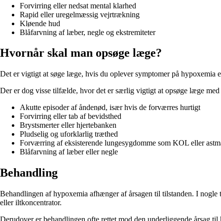
Forvirring eller nedsat mental klarhed
Rapid eller uregelmæssig vejrtrækning
Kløende hud
Blåfarvning af læber, negle og ekstremiteter
Hvornår skal man opsøge læge?
Det er vigtigt at søge læge, hvis du oplever symptomer på hypoxemia ell
Der er dog visse tilfælde, hvor det er særlig vigtigt at opsøge læge me
Akutte episoder af åndenød, især hvis de forværres hurtigt
Forvirring eller tab af bevidsthed
Brystsmerter eller hjertebanken
Pludselig og uforklarlig træthed
Forværring af eksisterende lungesygdomme som KOL eller astm
Blåfarvning af læber eller negle
Behandling
Behandlingen af hypoxemia afhænger af årsagen til tilstanden. I nogle 
eller iltkoncentrator.
Derudover er behandlingen ofte rettet mod den underliggende årsag til