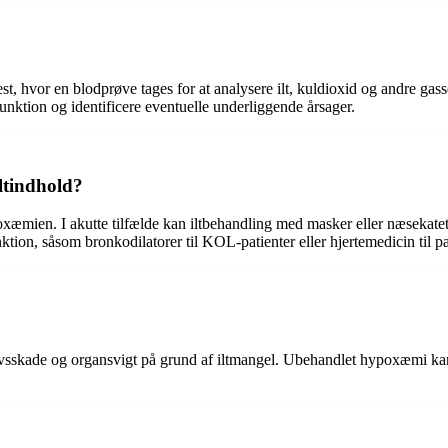
t, hvor en blodprøve tages for at analysere ilt, kuldioxid og andre gass
nktion og identificere eventuelle underliggende årsager.
ltindhold?
oxæmien. I akutte tilfælde kan iltbehandling med masker eller næsekate
nktion, såsom bronkodilatorer til KOL-patienter eller hjertemedicin til pa
 vævsskade og organsvigt på grund af iltmangel. Ubehandlet hypoxæmi kan 