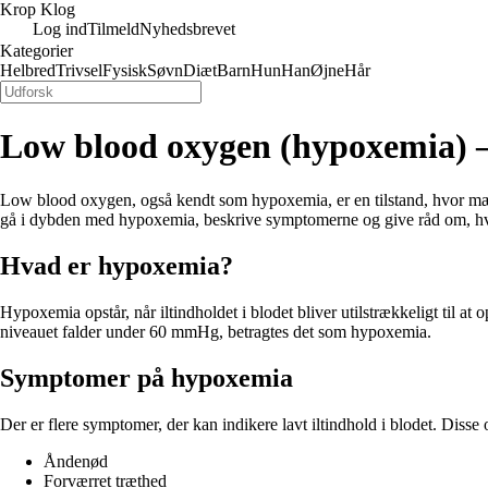
Krop Klog
Log ind
Tilmeld
Nyhedsbrevet
Kategorier
Helbred
Trivsel
Fysisk
Søvn
Diæt
Barn
Hun
Han
Øjne
Hår
Low blood oxygen (hypoxemia) –
Low blood oxygen, også kendt som hypoxemia, er en tilstand, hvor mængd
gå i dybden med hypoxemia, beskrive symptomerne og give råd om, hvor
Hvad er hypoxemia?
Hypoxemia opstår, når iltindholdet i blodet bliver utilstrækkeligt til 
niveauet falder under 60 mmHg, betragtes det som hypoxemia.
Symptomer på hypoxemia
Der er flere symptomer, der kan indikere lavt iltindhold i blodet. Disse 
Åndenød
Forværret træthed