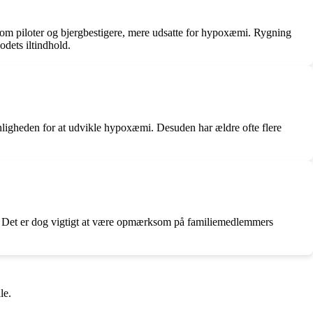
ob som piloter og bjergbestigere, mere udsatte for hypoxæmi. Rygning
odets iltindhold.
ynligheden for at udvikle hypoxæmi. Desuden har ældre ofte flere
igt. Det er dog vigtigt at være opmærksom på familiemedlemmers
le.