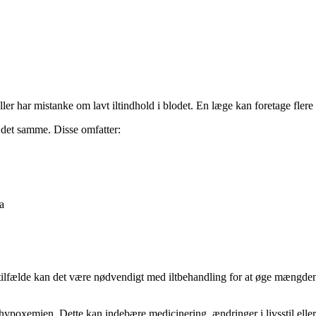
er har mistanke om lavt iltindhold i blodet. En læge kan foretage flere
d det samme. Disse omfatter:
a
tilfælde kan det være nødvendigt med iltbehandling for at øge mængden a
 hypoxemien. Dette kan indebære medicinering, ændringer i livsstil el