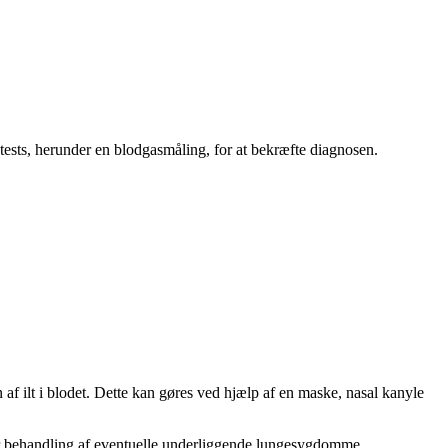
 tests, herunder en blodgasmåling, for at bekræfte diagnosen.
f ilt i blodet. Dette kan gøres ved hjælp af en maske, nasal kanyle
ler behandling af eventuelle underliggende lungesygdomme.