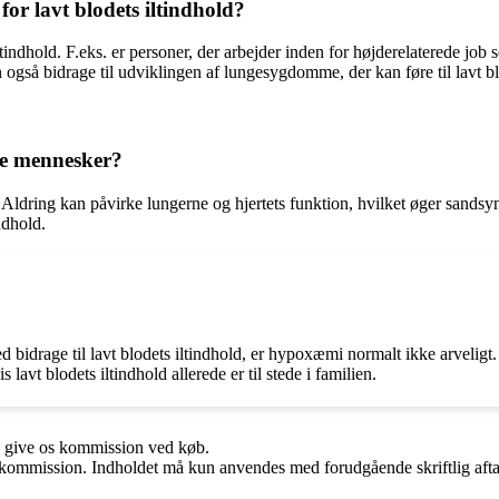
 for lavt blodets iltindhold?
 iltindhold. F.eks. er personer, der arbejder inden for højderelaterede j
 også bidrage til udviklingen af lungesygdomme, der kan føre til lavt bl
dre mennesker?
. Aldring kan påvirke lungerne og hjertets funktion, hvilket øger sands
ndhold.
ed bidrage til lavt blodets iltindhold, er hypoxæmi normalt ikke arvel
 lavt blodets iltindhold allerede er til stede i familien.
n give os kommission ved køb.
få kommission. Indholdet må kun anvendes med forudgående skriftlig afta