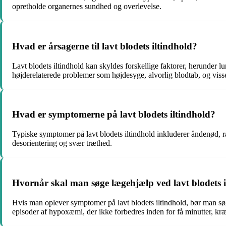
opretholde organernes sundhed og overlevelse.
Hvad er årsagerne til lavt blodets iltindhold?
Lavt blodets iltindhold kan skyldes forskellige faktorer, herund
højderelaterede problemer som højdesyge, alvorlig blodtab, og visse 
Hvad er symptomerne på lavt blodets iltindhold?
Typiske symptomer på lavt blodets iltindhold inkluderer åndenød, ras
desorientering og svær træthed.
Hvornår skal man søge lægehjælp ved lavt blodets 
Hvis man oplever symptomer på lavt blodets iltindhold, bør man søg
episoder af hypoxæmi, der ikke forbedres inden for få minutter, kr