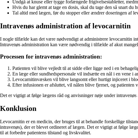
Undgå at knuse eller tygge forlængede frigivelsestabletter, medmi
Hvis du har glemt at tage en dosis, skal du tage den så snart du 
Tal altid med lægen, før du stopper eller ændrer doseringen af le
Intravenøs administration af levocarnitin
I nogle tilfælde kan det være nødvendigt at administrere levocarnitin in
Intravenøs administration kan være nødvendig i tilfælde af akut mangel på
Processen for intravenøs administration:
Patienten vil blive vejledt til at sidde eller ligge ned i en behageli
En læge eller sundhedspersonale vil indsætte en nål i en vene i 
Levocarnitinvæsken vil blive langsomt eller hurtigt injiceret i b
Efter infusionen er afsluttet, vil nålen blive fjernet, og patienten 
Det er vigtigt at følge lægens råd og anvisninger nøje under intravenøs a
Konklusion
Levocarnitin er en medicin, der bruges til at behandle forskellige tilst
intravenøs), der er blevet ordineret af lægen. Det er vigtigt at følge 
til at forbedre patientens tilstand og livskvalitet.