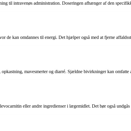
sning til intravenøs administration. Doseringen afhænger af den specifikk
vor de kan omdannes til energi. Det hjælper også med at fjerne affaldssto
 opkastning, mavesmerter og diarré. Sjældne bivirkninger kan omfatte al
 levocarnitin eller andre ingredienser i lægemidlet. Det bør også undg