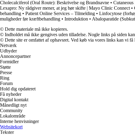
Cholecalciferol (Oral Route): Beskrivelse og Brandnavne
•
Cutaneous 
Lexapro: Ny rådgiver mener, at jeg bør skifte | Mayo Clinic Connect
•
behandling
•
Patient Online Services – Tilmelding
•
Linfocytose (forhøj
muligheder før kræftbehandling
•
Introduktion
•
Abaloparatide (Subkut
© Dette materiale må ikke kopieres.
© Indholdet må ikke gengives uden tilladelse. Nogle links på siden ka
© Dette site er omfattet af ophavsret. Ved køb via vores links kan vi 
Netværk
Udbyder
Annoncepartner
Formidler
Støtte
Presse
Ring
Forum
Hold dig opdateret
Få nyheder
Digital kontakt
Månedligt nyt
Community
Lokalområde
Interne henvisninger
Websitekort
Tekster