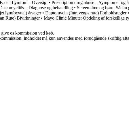
B-cell Lymfom – Oversigt
•
Prescription drug abuse – Symptomer og å
Osteomyelitis – Diagnose og behandling
•
Screen time og børn: Sådan g
et lymfocyttal) årsager
•
Daptomycin (Intravenøs rute) Forholdsregler
an Rute) Bivirkninger
•
Mayo Clinic Minute: Opdeling af forskellige t
n give os kommission ved køb.
få kommission. Indholdet må kun anvendes med forudgående skriftlig afta