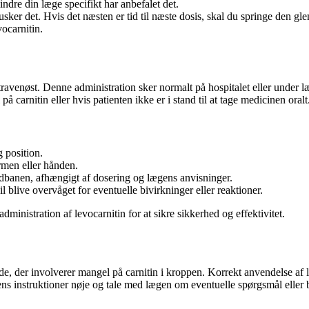
ndre din læge specifikt har anbefalet det.
husker det. Hvis det næsten er tid til næste dosis, skal du springe den g
vocarnitin.
travenøst. Denne administration sker normalt på hospitalet eller under l
 carnitin eller hvis patienten ikke er i stand til at tage medicinen oralt
g position.
armen eller hånden.
lodbanen, afhængigt af dosering og lægens anvisninger.
vil blive overvåget for eventuelle bivirkninger eller reaktioner.
dministration af levocarnitin for at sikre sikkerhed og effektivitet.
ande, der involverer mangel på carnitin i kroppen. Korrekt anvendelse af 
lægens instruktioner nøje og tale med lægen om eventuelle spørgsmål elle