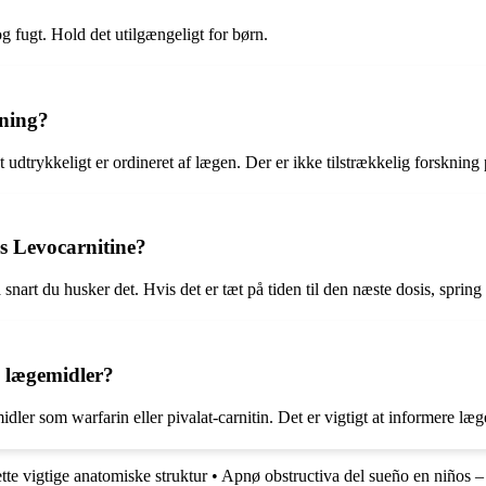
g fugt. Hold det utilgængeligt for børn.
mning?
 udtrykkeligt er ordineret af lægen. Der er ikke tilstrækkelig forskning
is Levocarnitine?
snart du husker det. Hvis det er tæt på tiden til den næste dosis, spri
e lægemidler?
ler som warfarin eller pivalat-carnitin. Det er vigtigt at informere læg
te vigtige anatomiske struktur
•
Apnø obstructiva del sueño en niños 