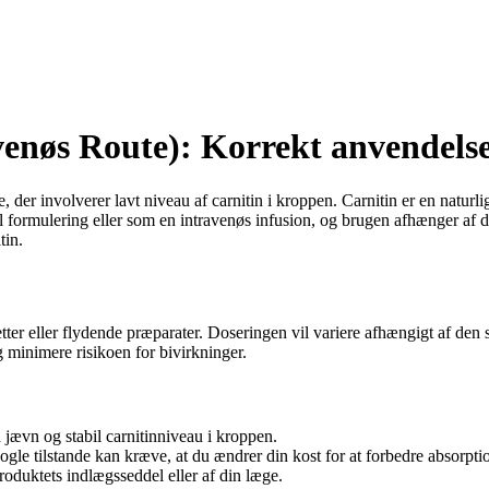
venøs Route): Korrekt anvendels
e, der involverer lavt niveau af carnitin i kroppen. Carnitin er en natur
l formulering eller som en intravenøs infusion, og brugen afhænger af de
tin.
ter eller flydende præparater. Doseringen vil variere afhængigt af den sp
og minimere risikoen for bivirkninger.
 jævn og stabil carnitinniveau i kroppen.
Nogle tilstande kan kræve, at du ændrer din kost for at forbedre absorpti
produktets indlægsseddel eller af din læge.