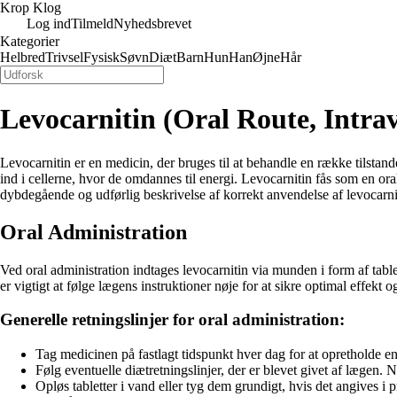
Krop Klog
Log ind
Tilmeld
Nyhedsbrevet
Kategorier
Helbred
Trivsel
Fysisk
Søvn
Diæt
Barn
Hun
Han
Øjne
Hår
Levocarnitin (Oral Route, Intra
Levocarnitin er en medicin, der bruges til at behandle en række tilstand
ind i cellerne, hvor de omdannes til energi. Levocarnitin fås som en ora
dybdegående og udførlig beskrivelse af korrekt anvendelse af levocarni
Oral Administration
Ved oral administration indtages levocarnitin via munden i form af tablet
er vigtigt at følge lægens instruktioner nøje for at sikre optimal effekt 
Generelle retningslinjer for oral administration:
Tag medicinen på fastlagt tidspunkt hver dag for at opretholde en
Følg eventuelle diætretningslinjer, der er blevet givet af lægen. 
Opløs tabletter i vand eller tyg dem grundigt, hvis det angives i 