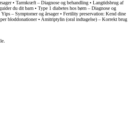
rsager
•
Tarmkræft – Diagnose og behandling
•
Langtidsbrug af
uider du dit barn
•
Type 1 diabetes hos børn – Diagnose og
•
Yips – Symptomer og årsager
•
Fertility preservation: Kend dine
yper bloddonationer
•
Amitriptylin (oral indtagelse) – Korrekt brug
le.