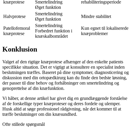
knæprotese
Smertelindring
rehabiliteringsperiode
Øget funktion
Smertelindring
Halvprotese
Mindre stabilitet
Øget funktion
Smertelindring
Patellofemoral
Kun egnet til lokaliserede
Forbedret funktion i
knæprotese
knæproblemer
knæskalbområdet
Konklusion
Valget af den rigtige knæprotese afhænger af den enkelte patients
specifikke situation. Det er vigtigt at konsultere en specialist inden
beslutningen træffes. Baseret på dine symptomer, diagnosticering og
diskussion med din ortopædkirurg kan du finde den bedste løsning,
der passer til dine behov og forhåbninger om smertelindring og
genoprettelse af din knæfunktion.
Vi håber, at denne artikel har givet dig en grundlæggende forståelse
af de forskellige typer knæproteser og deres fordele og ulemper.
Husk altid at søge professionel rådgivning, når det kommer til at
træffe beslutninger om din knæsundhed.
Ofte stillede spørgsmål