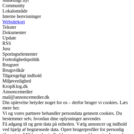
Månedligt nyt
Community
Lokalområde
Interne henvisninger
Websitekort
Tekster
Dokumenter
Update
RSS
Jura
Sporingselementer
Fortrolighedspolitik
Brugsret
Brugsvilkår
Tilgængeligt indhold
Miljøvenlighed
KropKlog.dk
Annoncemedier
mail@annoncemedier.dk
Din oplevelse betyder noget for os – derfor bruger vi cookies. Læs
mere her.
Vi og vores partnere behandler persondata gennem cookies. Du
bestemmer selv, hvordan dine oplysninger anvendes
Få adgang til og gem data på enheden. Vælg annoncer og indhold
ved hjælp af begrænsede data. Opret brugerprofiler for personlig