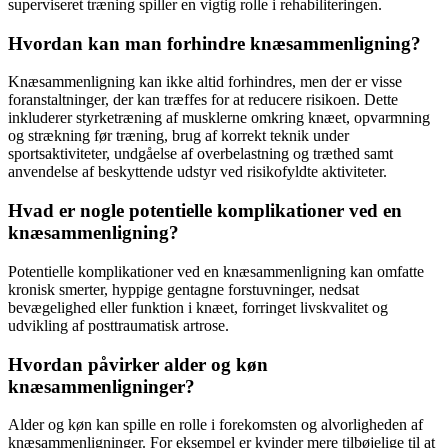
superviseret træning spiller en vigtig rolle i rehabiliteringen.
Hvordan kan man forhindre knæsammenligning?
Knæsammenligning kan ikke altid forhindres, men der er visse
foranstaltninger, der kan træffes for at reducere risikoen. Dette
inkluderer styrketræning af musklerne omkring knæet, opvarmning
og strækning før træning, brug af korrekt teknik under
sportsaktiviteter, undgåelse af overbelastning og træthed samt
anvendelse af beskyttende udstyr ved risikofyldte aktiviteter.
Hvad er nogle potentielle komplikationer ved en
knæsammenligning?
Potentielle komplikationer ved en knæsammenligning kan omfatte
kronisk smerter, hyppige gentagne forstuvninger, nedsat
bevægelighed eller funktion i knæet, forringet livskvalitet og
udvikling af posttraumatisk artrose.
Hvordan påvirker alder og køn
knæsammenligninger?
Alder og køn kan spille en rolle i forekomsten og alvorligheden af
knæsammenligninger. For eksempel er kvinder mere tilbøjelige til at