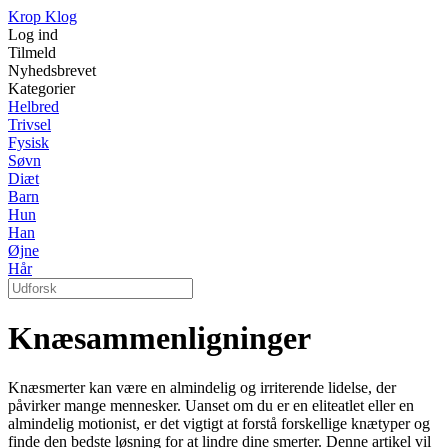
Krop Klog
Log ind
Tilmeld
Nyhedsbrevet
Kategorier
Helbred
Trivsel
Fysisk
Søvn
Diæt
Barn
Hun
Han
Øjne
Hår
Knæsammenligninger
Knæsmerter kan være en almindelig og irriterende lidelse, der
påvirker mange mennesker. Uanset om du er en eliteatlet eller en
almindelig motionist, er det vigtigt at forstå forskellige knætyper og
finde den bedste løsning for at lindre dine smerter. Denne artikel vil