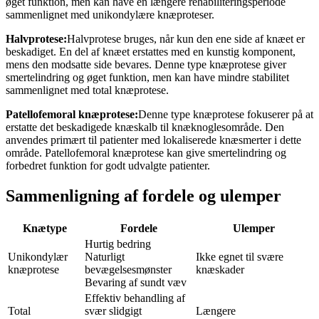
øget funktion, men kan have en længere rehabiliteringsperiode
sammenlignet med unikondylære knæproteser.
Halvprotese:
Halvprotese bruges, når kun den ene side af knæet er
beskadiget. En del af knæet erstattes med en kunstig komponent,
mens den modsatte side bevares. Denne type knæprotese giver
smertelindring og øget funktion, men kan have mindre stabilitet
sammenlignet med total knæprotese.
Patellofemoral knæprotese:
Denne type knæprotese fokuserer på at
erstatte det beskadigede knæskalb til knæknoglesområde. Den
anvendes primært til patienter med lokaliserede knæsmerter i dette
område. Patellofemoral knæprotese kan give smertelindring og
forbedret funktion for godt udvalgte patienter.
Sammenligning af fordele og ulemper
Knætype
Fordele
Ulemper
Hurtig bedring
Unikondylær
Naturligt
Ikke egnet til svære
knæprotese
bevægelsesmønster
knæskader
Bevaring af sundt væv
Effektiv behandling af
Total
svær slidgigt
Længere