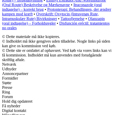
Route) – Brugsanvisning
•
Ethinyl Estradiol And Norethindrone
(Oral Route) Beskrivelse og Mærkenavne
•
Itraconazole (oral
indtagelse) – korrekt brug
•
Protonterapi: Behandlingen, der ændrer
kampen mod kræft
•
Overskrift: Oxytocin (Intravenøs Rute,
Intramuskulær Rute) Bivirkninger
•
Tattoofjernelse
•
Olanzapin
(oral indtagelse) – Forholdsregler
•
Disfunción eréctil: tratamientos
no orales
© Dette materiale må ikke kopieres.
© Indholdet må ikke gengives uden tilladelse. Nogle links på siden
kan give os kommission ved køb.
© Dette site er omfattet af ophavsret. Ved køb via vores links kan vi
få kommission. Indholdet må kun anvendes med forudgående
skriftlig aftale.
Netværk
Udbyder
Annoncepartner
Formidler
Støtte
Presse
Ring
Forum
Hold dig opdateret
Få nyheder
Digital kontakt