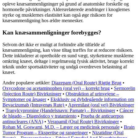
opleve knæsammenligninger på grund af anatomiske forskelle og
hormonelle påvirkninger. Aldersrelaterede ændringer i knoglernes
styrke og musklernes elastisitet kan også øge risikoen for
knæsammenligning hos ældre mennesker.
Kan knæsammenligninger forebygges?
Selvom det ikke er muligt at forhindre alle tilfælde af
knæsammenligning, kan visse tiltag træffes for at reducere risikoen.
Dette inkluderer at opretholde en sund vægt, styrketræne musklerne
omkring knæet, deltage i regelmæssig fysisk aktivitet, bruge korrekt
teknik under sportsaktiviteter og undgå overdreven belastning af
knæet.
Andre populære artikler:
Diazepam (Oral Route) Rigtig Brug
•
Oxycodone og acetaminophen (oral vej) – korrekt brug
•
Sermorelin
(Injection Route) Bivirkninger
•
Obstruktion af urinvejene –
Symptomer og årsager
•
Eksklusiv og dybdegående information om
Bevacizumab (Intravenøs Rute)
•
Apremilast (oral vej) Bivirkninger
•
Tranylcypromine (Handelsnavn: Parnate) – Bivirkninger
•
Cáncer
de hígado – Diagnóstico y tratamiento
•
Prueba de anticuerpos
antinucleares (ANA)
•
Verapamil (Oral Route) Bivirkninger
•
Rohan M. Goswami, M.D. – Læger og medicinsk personale
•
Brain
Tumor Program – Ekspertise og rangeringer
•
Nizatidine (Oral