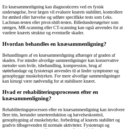
En knæsammenligning kan diagnosticeres ved en fysisk
undersøgelse, hvor lægen vil evaluere knæets stabilitet, kontrollere
for ømhed eller hævelse og udføre specifikke tests som f.eks.
Lachman-testen eller pivot-shift-testen. Billedundersøgelser som
røntgen, MR-scanning eller CT-scanning kan også anvendes for at
vurdere knæets struktur og eventuelle skader.
Hvordan behandles en knæsammenligning?
Behandlingen af en knæsammenligning afhænger af graden af
skaden. For mindre alvorlige sammenligninger kan konservative
metoder som hvile, isbehandling, kompression, brug af
støttebandage og fysioterapi anvendes til at lindre symptomer og
genopbygge muskelstyrken. For mere alvorlige sammenligninger
kan kirurgi være nødvendig for at stabilisere knæet.
Hvad er rehabiliteringsprocessen efter en
knæsammenligning?
Rehabiliteringsprocessen efter en knæsammenligning kan involvere
flere trin, herunder smertereduktion og hævelseskontrol,
genopbygning af muskelstyrke, forbedring af knæets stabilitet og
gradvis tilbagevenden til normale aktiviteter. Fysioterapi og