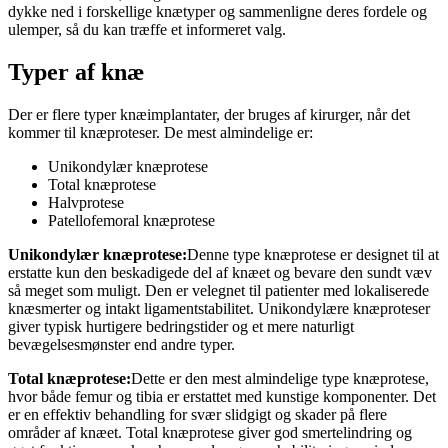
dykke ned i forskellige knætyper og sammenligne deres fordele og
ulemper, så du kan træffe et informeret valg.
Typer af knæ
Der er flere typer knæimplantater, der bruges af kirurger, når det
kommer til knæproteser. De mest almindelige er:
Unikondylær knæprotese
Total knæprotese
Halvprotese
Patellofemoral knæprotese
Unikondylær knæprotese:
Denne type knæprotese er designet til at
erstatte kun den beskadigede del af knæet og bevare den sundt væv
så meget som muligt. Den er velegnet til patienter med lokaliserede
knæsmerter og intakt ligamentstabilitet. Unikondylære knæproteser
giver typisk hurtigere bedringstider og et mere naturligt
bevægelsesmønster end andre typer.
Total knæprotese:
Dette er den mest almindelige type knæprotese,
hvor både femur og tibia er erstattet med kunstige komponenter. Det
er en effektiv behandling for svær slidgigt og skader på flere
områder af knæet. Total knæprotese giver god smertelindring og