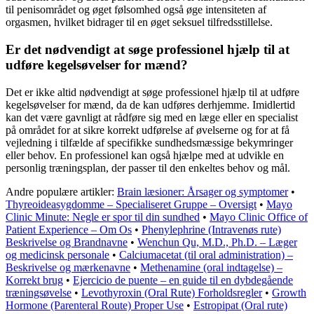
til penisområdet og øget følsomhed også øge intensiteten af ​​
orgasmen, hvilket bidrager til en øget seksuel tilfredsstillelse.
Er det nødvendigt at søge professionel hjælp til at
udføre kegelsøvelser for mænd?
Det er ikke altid nødvendigt at søge professionel hjælp til at udføre
kegelsøvelser for mænd, da de kan udføres derhjemme. Imidlertid
kan det være gavnligt at rådføre sig med en læge eller en specialist
på området for at sikre korrekt udførelse af øvelserne og for at få
vejledning i tilfælde af specifikke sundhedsmæssige bekymringer
eller behov. En professionel kan også hjælpe med at udvikle en
personlig træningsplan, der passer til den enkeltes behov og mål.
Andre populære artikler:
Brain læsioner: Årsager og symptomer
•
Thyreoideasygdomme – Specialiseret Gruppe – Oversigt
•
Mayo
Clinic Minute: Negle er spor til din sundhed
•
Mayo Clinic Office of
Patient Experience – Om Os
•
Phenylephrine (Intravenøs rute)
Beskrivelse og Brandnavne
•
Wenchun Qu, M.D., Ph.D. – Læger
og medicinsk personale
•
Calciumacetat (til oral administration) –
Beskrivelse og mærkenavne
•
Methenamine (oral indtagelse) –
Korrekt brug
•
Ejercicio de puente – en guide til en dybdegående
træningsøvelse
•
Levothyroxin (Oral Rute) Forholdsregler
•
Growth
Hormone (Parenteral Route) Proper Use
•
Estropipat (Oral rute)