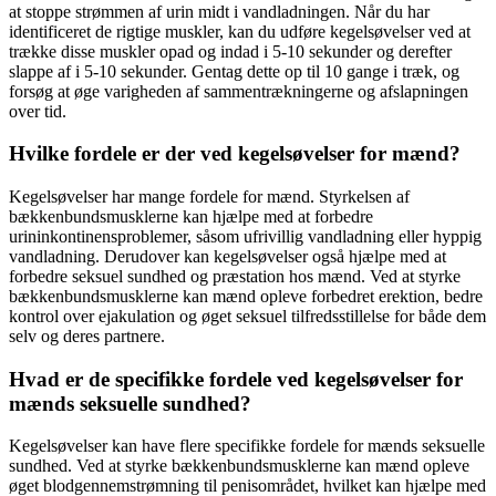
at stoppe strømmen af ​​urin midt i vandladningen. Når du har
identificeret de rigtige muskler, kan du udføre kegelsøvelser ved at
trække disse muskler opad og indad i 5-10 sekunder og derefter
slappe af i 5-10 sekunder. Gentag dette op til 10 gange i træk, og
forsøg at øge varigheden af ​​sammentrækningerne og afslapningen
over tid.
Hvilke fordele er der ved kegelsøvelser for mænd?
Kegelsøvelser har mange fordele for mænd. Styrkelsen af
bækkenbundsmusklerne kan hjælpe med at forbedre
urininkontinensproblemer, såsom ufrivillig vandladning eller hyppig
vandladning. Derudover kan kegelsøvelser også hjælpe med at
forbedre seksuel sundhed og præstation hos mænd. Ved at styrke
bækkenbundsmusklerne kan mænd opleve forbedret erektion, bedre
kontrol over ejakulation og øget seksuel tilfredsstillelse for både dem
selv og deres partnere.
Hvad er de specifikke fordele ved kegelsøvelser for
mænds seksuelle sundhed?
Kegelsøvelser kan have flere specifikke fordele for mænds seksuelle
sundhed. Ved at styrke bækkenbundsmusklerne kan mænd opleve
øget blodgennemstrømning til penisområdet, hvilket kan hjælpe med