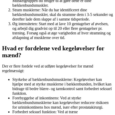
Muskelgruppen du bruger til at gøre dette er dine
bækkenbundsmuskler.
Stram musklerne: Når du har identificeret dine
bækkenbundsmuskler, skal du stramme dem i 3-5 sekunder og
derefter lade dem slappe af i samme tidsperiode.
Øg intensiteten: Start med at lave 10 gentagelser af øvelsen,
og arbejd dig gradvist op til 20 eller flere gentagelser pr.
træning. Forsøg også at øge varigheden af hver stramning og
afslapning af musklerne over tid.
Hvad er fordelene ved kegeløvelser for
mænd?
Der er flere fordele ved at udføre kegeløvelser for mænd
regelmæssigt:
Styrkelse af bækkenbundsmusklerne: Kegeløvelser kan
hjælpe med at styrke musklerne i bækkenbunden, hvilket kan
bidrage til bedre blære- og tarmkontrol samt forbedret seksuel
funktion.
Forebyggelse af inkontinens: Ved at styrke
bækkenbundsmusklerne kan kegeløvelser reducere risikoen
for urininkontinens hos mænd, især efter prostatakirurgi.
Forbedret seksuel funktion: Ved at træne