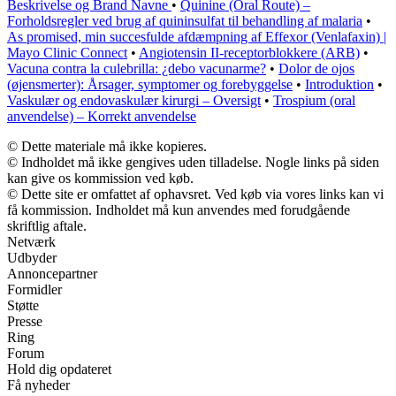
Beskrivelse og Brand Navne
•
Quinine (Oral Route) –
Forholdsregler ved brug af quininsulfat til behandling af malaria
•
As promised, min succesfulde afdæmpning af Effexor (Venlafaxin) |
Mayo Clinic Connect
•
Angiotensin II-receptorblokkere (ARB)
•
Vacuna contra la culebrilla: ¿debo vacunarme?
•
Dolor de ojos
(øjensmerter): Årsager, symptomer og forebyggelse
•
Introduktion
•
Vaskulær og endovaskulær kirurgi – Oversigt
•
Trospium (oral
anvendelse) – Korrekt anvendelse
© Dette materiale må ikke kopieres.
© Indholdet må ikke gengives uden tilladelse. Nogle links på siden
kan give os kommission ved køb.
© Dette site er omfattet af ophavsret. Ved køb via vores links kan vi
få kommission. Indholdet må kun anvendes med forudgående
skriftlig aftale.
Netværk
Udbyder
Annoncepartner
Formidler
Støtte
Presse
Ring
Forum
Hold dig opdateret
Få nyheder