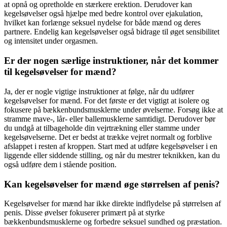
at opnå og opretholde en stærkere erektion. Derudover kan
kegelsøvelser også hjælpe med bedre kontrol over ejakulation,
hvilket kan forlænge seksuel nydelse for både mænd og deres
partnere. Endelig kan kegelsøvelser også bidrage til øget sensibilitet
og intensitet under orgasmen.
Er der nogen særlige instruktioner, når det kommer
til kegelsøvelser for mænd?
Ja, der er nogle vigtige instruktioner at følge, når du udfører
kegelsøvelser for mænd. For det første er det vigtigt at isolere og
fokusere på bækkenbundsmusklerne under øvelserne. Forsøg ikke at
stramme mave-, lår- eller ballemusklerne samtidigt. Derudover bør
du undgå at tilbageholde din vejrtrækning eller stamme under
kegelsøvelserne. Det er bedst at trække vejret normalt og forblive
afslappet i resten af ​​kroppen. Start med at udføre kegelsøvelser i en
liggende eller siddende stilling, og når du mestrer teknikken, kan du
også udføre dem i stående position.
Kan kegelsøvelser for mænd øge størrelsen af ​​penis?
Kegelsøvelser for mænd har ikke direkte indflydelse på størrelsen af ​​
penis. Disse øvelser fokuserer primært på at styrke
bækkenbundsmusklerne og forbedre seksuel sundhed og præstation.