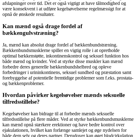
afslapninger over tid. Det er også vigtigt at have tålmodighed og
være konsekvent i at udføre kegelsøvelserne regelmæssigt for at
opnå de ønskede resultater.
Kan mænd også drage fordel af
bækkengulvstræning?
Ja, mænd kan absolut drage fordel af bækkenbundstræning.
Bækkenbundsmusklerne spiller en vigtig rolle i at opretholde
optimal bækkenstøtte, inkontinenskontrol og seksuel funktion hos
både mænd og kvinder. Ved at styrke disse muskler kan mænd
forbedre deres generelle bækkenbundshelbred og opleve
forbedringer i urininkontinens, seksuel sundhed og præstation samt
forebyggelse af potentielle fremtidige problemer som f.eks. prostata-
og bækkenproblemer.
Hvordan påvirker kegelsøvelser mænds seksuelle
tilfredsstillelse?
Kegelsøvelser kan bidrage til at forbedre mænds seksuelle
tilfredsstillelse på flere måder. Ved at styrke bækkenbundsmusklerne
kan mænd opnå stærkere erektioner og have bedre kontrol over
ejakulationen, hvilket kan forlænge samlejet og øge nydelsen for
både dem selv og deres partner. Derudover kan øget blodcirkulation