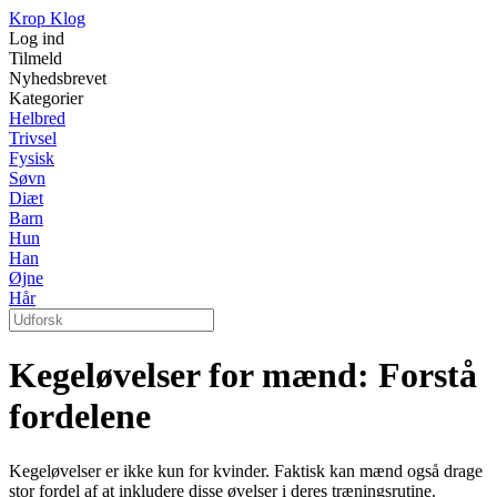
Krop Klog
Log ind
Tilmeld
Nyhedsbrevet
Kategorier
Helbred
Trivsel
Fysisk
Søvn
Diæt
Barn
Hun
Han
Øjne
Hår
Kegeløvelser for mænd: Forstå
fordelene
Kegeløvelser er ikke kun for kvinder. Faktisk kan mænd også drage
stor fordel af at inkludere disse øvelser i deres træningsrutine.