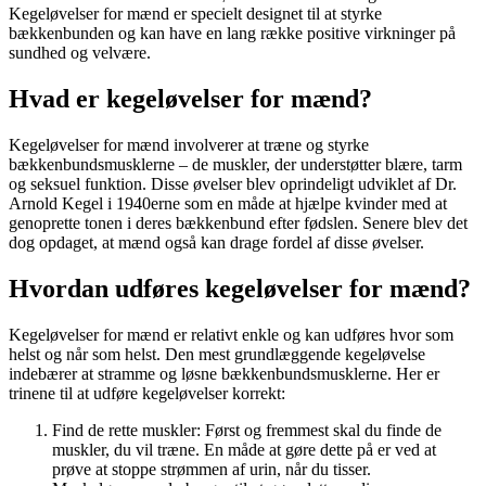
Kegeløvelser for mænd er specielt designet til at styrke
bækkenbunden og kan have en lang række positive virkninger på
sundhed og velvære.
Hvad er kegeløvelser for mænd?
Kegeløvelser for mænd involverer at træne og styrke
bækkenbundsmusklerne – de muskler, der understøtter blære, tarm
og seksuel funktion. Disse øvelser blev oprindeligt udviklet af Dr.
Arnold Kegel i 1940erne som en måde at hjælpe kvinder med at
genoprette tonen i deres bækkenbund efter fødslen. Senere blev det
dog opdaget, at mænd også kan drage fordel af disse øvelser.
Hvordan udføres kegeløvelser for mænd?
Kegeløvelser for mænd er relativt enkle og kan udføres hvor som
helst og når som helst. Den mest grundlæggende kegeløvelse
indebærer at stramme og løsne bækkenbundsmusklerne. Her er
trinene til at udføre kegeløvelser korrekt:
Find de rette muskler: Først og fremmest skal du finde de
muskler, du vil træne. En måde at gøre dette på er ved at
prøve at stoppe strømmen af urin, når du tisser.