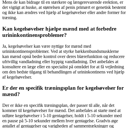
Mens de kan bidrage til en stærkere og længerevarende erektion, er
det vigtigt at huske, at størrelsen af ​​penis primært er genetisk bestemt
og ikke kan ændres ved hjælp af kegelsøvelser eller andre former for
træning.
Kan kegelsøvelser hjælpe mænd med at forbedre
urininkontinensproblemer?
Ja, kegelsøvelser kan være nyttige for mænd med
urininkontinensproblemer. Ved at styrke bækkenbundsmusklerne
kan mænd opnå bedre kontrol over deres blærefunktion og reducere
ufrivillig vandladning eller hyppig vandladning. Det anbefales at
konsultere en læge eller en specialist på området for at få vejledning
om den bedste tilgang til behandlingen af ​​urininkontinens ved hjælp
af kegelsøvelser.
Er der en specifik træningsplan for kegelsøvelser for
mænd?
Der er ikke en specifik træningsplan, der passer til alle, når det
kommer til kegelsøvelser for mænd. Det anbefales at starte med at
udføre kegelsøvelser i 5-10 gentagelser, holdt i 5-10 sekunder med
en pause på 5-10 sekunder mellem hver gentagelse. Gradvis øge
antallet af gentagelser og varigheden af ​​sammentrækninger og