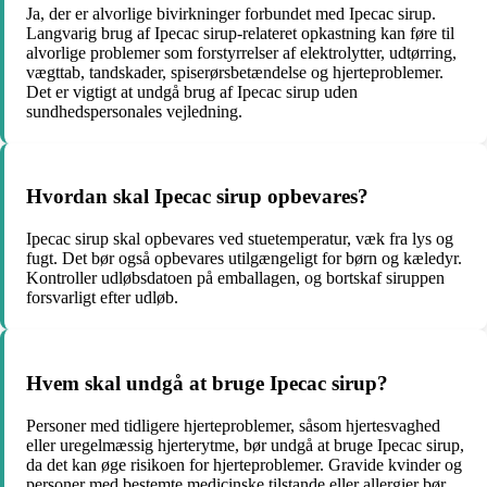
Ja, der er alvorlige bivirkninger forbundet med Ipecac sirup.
Langvarig brug af Ipecac sirup-relateret opkastning kan føre til
alvorlige problemer som forstyrrelser af elektrolytter, udtørring,
vægttab, tandskader, spiserørsbetændelse og hjerteproblemer.
Det er vigtigt at undgå brug af Ipecac sirup uden
sundhedspersonales vejledning.
Hvordan skal Ipecac sirup opbevares?
Ipecac sirup skal opbevares ved stuetemperatur, væk fra lys og
fugt. Det bør også opbevares utilgængeligt for børn og kæledyr.
Kontroller udløbsdatoen på emballagen, og bortskaf siruppen
forsvarligt efter udløb.
Hvem skal undgå at bruge Ipecac sirup?
Personer med tidligere hjerteproblemer, såsom hjertesvaghed
eller uregelmæssig hjerterytme, bør undgå at bruge Ipecac sirup,
da det kan øge risikoen for hjerteproblemer. Gravide kvinder og
personer med bestemte medicinske tilstande eller allergier bør