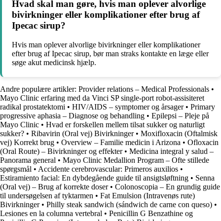
Hvad skal man gøre, hvis man oplever alvorlige
bivirkninger eller komplikationer efter brug af
Ipecac sirup?
Hvis man oplever alvorlige bivirkninger eller komplikationer
efter brug af Ipecac sirup, bør man straks kontakte en læge eller
søge akut medicinsk hjælp.
Andre populære artikler:
Provider relations – Medical Professionals
•
Mayo Clinic erfaring med da Vinci SP single-port robot-assisiteret
radikal prostatektomi
•
HIV/AIDS – symptomer og årsager
•
Primary
progressive aphasia – Diagnose og behandling
•
Epilepsi – Pleje på
Mayo Clinic
•
Hvad er forskellen mellem tilsat sukker og naturligt
sukker?
•
Ribavirin (Oral vej) Bivirkninger
•
Moxifloxacin (Oftalmisk
vej) Korrekt brug
•
Overview – Familie medicin i Arizona
•
Ofloxacin
(Oral Route) – Bivirkninger og effekter
•
Medicina integral y salud –
Panorama general
•
Mayo Clinic Medallion Program – Ofte stillede
spørgsmål
•
Accidente cerebrovascular: Primeros auxilios
•
Estiramiento facial: En dybdegående guide til ansigtsløftning
•
Senna
(Oral vej) – Brug af korrekte doser
•
Colonoscopia – En grundig guide
til undersøgelsen af tyktarmen
•
Fat Emulsion (Intravenøs rute)
Bivirkninger
•
Philly steak sandwich (sándwich de carne con queso)
•
Lesiones en la columna vertebral
•
Penicillin G Benzathine og