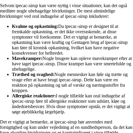
Selvom ipecac-sirup kan være nyttig i visse situationer, kan det også
medføre nogle ubehagelige bivirkninger. De mest almindelige
bivirkninger ved oral indtagelse af ipecac-sirup inkluderer:
Kvalme og opkastning:
Da ipecac-sirup er designet til at
fremkalde opkastning, er det ikke overraskende, at disse
symptomer vil forekomme. Det er vigtigt at bemærke, at
opkastning kan være kraftig og Gentagen brug af ipecac-sirup
kan føre til kronisk opkastning, hvilket kan have negative
konsekvenser for helbredet.
Mavekramper:
Nogle brugere kan opleve mavekramper efter at
have taget ipecac-sirup. Disse kramper kan være smertefulde og
ubehagelige.
Træthed og svaghed:
Nogle mennesker kan føle sig trætte og
svage efter at have brugt ipecac-sirup. Dette kan være en
reaktion på opkastning og tab af væske og næringsstoffer fra
kroppen.
Allergiske reaktioner:
I nogle tilfælde kan oral indtagelse af
ipecac-sirup føre til allergiske reaktioner som udslæt, kløe og
åndedrætsbesvær. Hvis disse symptomer opstår, er det vigtigt at
søge øjeblikkelig lægehjælp.
Det er vigtigt at bemærke, at ipecac-sirup bør anvendes med
forsigtighed og kun under vejledning af en sundhedsperson, da det kan
have alvorlige bivirkninger og er kontraindiceret i visse tilfælde.