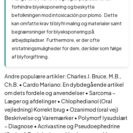
forhindre blyeksponering og beskytte
befolkningen mod intoxicación por plomo. Dette
kan omfatte krav til blyfri maling og materialer samt
begrænsninger for blyeksponering på
arbejdspladser. Furthermore, er der ofte
erstatningsmuligheder for dem, der lider som følge
af blyforgiftning.
Andre populære artikler:
Charles J. Bruce, M.B.,
Ch.B.
•
Cardo Mariano: En dybdegående artikel
om dets fordele og anvendelser
•
Sarcoma –
Læger og afdelinger
•
Chlophedianol (Oral
vejledning) Korrekt brug
•
Ozanimod (oral vej)
Beskrivelse og Varemærker
•
Polymorf lysudslæt
– Diagnose
•
Acrivastine og Pseudoephedrine