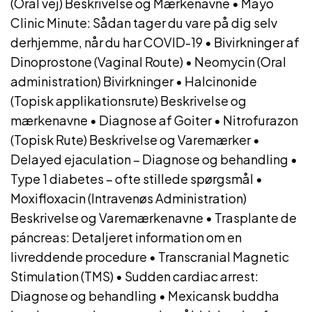
(Oral vej) Beskrivelse og Mærkenavne
•
Mayo
Clinic Minute: Sådan tager du vare på dig selv
derhjemme, når du har COVID-19
•
Bivirkninger af
Dinoprostone (Vaginal Route)
•
Neomycin (Oral
administration) Bivirkninger
•
Halcinonide
(Topisk applikationsrute) Beskrivelse og
mærkenavne
•
Diagnose af Goiter
•
Nitrofurazon
(Topisk Rute) Beskrivelse og Varemærker
•
Delayed ejaculation – Diagnose og behandling
•
Type 1 diabetes – ofte stillede spørgsmål
•
Moxifloxacin (Intravenøs Administration)
Beskrivelse og Varemærkenavne
•
Trasplante de
páncreas: Detaljeret information om en
livreddende procedure
•
Transcranial Magnetic
Stimulation (TMS)
•
Sudden cardiac arrest:
Diagnose og behandling
•
Mexicansk buddha