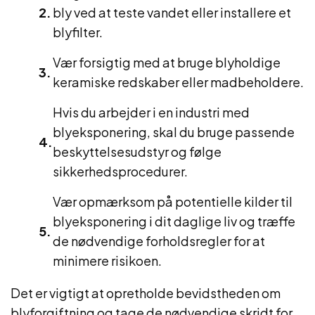
bly ved at teste vandet eller installere et
blyfilter.
Vær forsigtig med at bruge blyholdige
keramiske redskaber eller madbeholdere.
Hvis du arbejder i en industri med
blyeksponering, skal du bruge passende
beskyttelsesudstyr og følge
sikkerhedsprocedurer.
Vær opmærksom på potentielle kilder til
blyeksponering i dit daglige liv og træffe
de nødvendige forholdsregler for at
minimere risikoen.
Det er vigtigt at opretholde bevidstheden om
blyforgiftning og tage de nødvendige skridt for