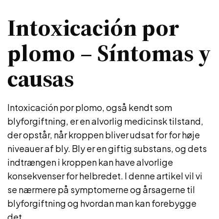
Intoxicación por
plomo – Síntomas y
causas
Intoxicación por plomo, også kendt som
blyforgiftning, er en alvorlig medicinsk tilstand,
der opstår, når kroppen bliver udsat for for høje
niveauer af bly. Bly er en giftig substans, og dets
indtrængen i kroppen kan have alvorlige
konsekvenser for helbredet. I denne artikel vil vi
se nærmere på symptomerne og årsagerne til
blyforgiftning og hvordan man kan forebygge
det.