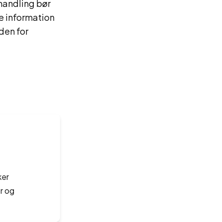
ehandling bør
e information
den for
ker
r og