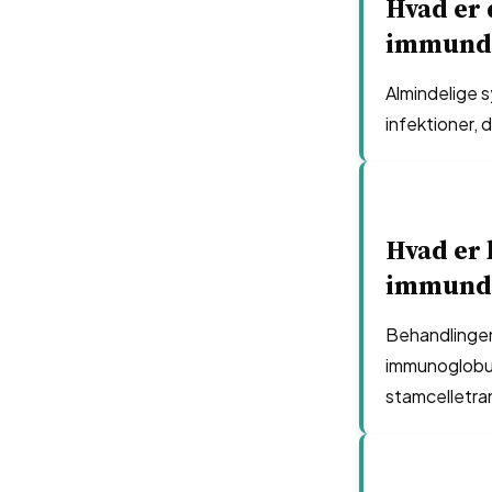
Hvad er
immund
Almindelige 
infektioner, 
Hvad er
immund
Behandlingen
immunoglobul
stamcelletran