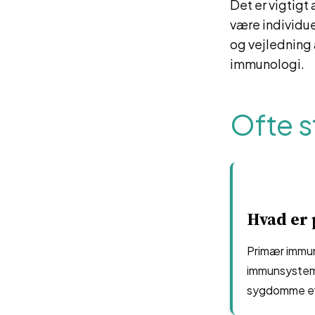
Det er vigtigt
være individue
og vejledning
immunologi.
Ofte s
Hvad er
Primær immun
immunsysteme
sygdomme ef