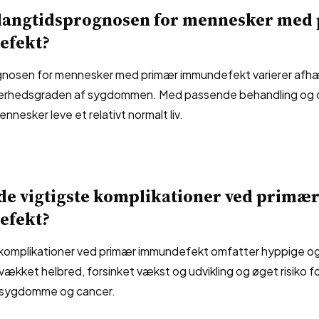
 langtidsprognosen for mennesker med
efekt?
nosen for mennesker med primær immundefekt varierer afhæ
ærhedsgraden af sygdommen. Med passende behandling og 
nesker leve et relativt normalt liv.
de vigtigste komplikationer ved primæ
efekt?
 komplikationer ved primær immundefekt omfatter hyppige og 
svækket helbred, forsinket vækst og udvikling og øget risiko f
sygdomme og cancer.