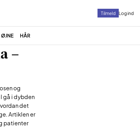
Tilmeld
Log ind
ØJNE
HÅR
a –
nosen og
l gå i dybden
hvordan det
e. Artiklen er
g patienter