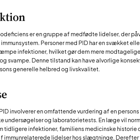
ktion
deficiens er en gruppe af medfødte lidelser, der påv
immunsystem. Personer med PID har en svækket ell
kæmpe infektioner, hvilket gør dem mere modtagelige
a og svampe. Denne tilstand kan have alvorlige konse
sons generelle helbred og livskvalitet.
se
​PID involverer en omfattende vurdering af en person
ske undersøgelser og laboratorietests. En læge vil no
 tidligere infektioner, familiens medicinske historie 
 ​​immunrelaterede lidelser hos slægtninge. Derefter v