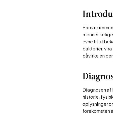
Introdu
Primær immuno
menneskelige 
evne til at be
bakterier, vir
påvirke en per
Diagno
Diagnosen af ​
historie, fysi
oplysninger om
forekomsten af