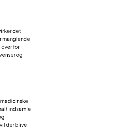
irker det
er manglende
 over for
kvenser og
s medicinske
rmalt indsamle
og
il der blive