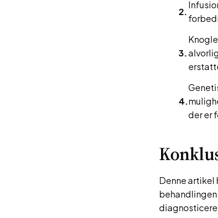
Infusio
forbed
Knogle
alvorli
erstat
Genetis
mulighe
der er
Konklu
Denne artikel
behandlingen 
diagnosticere