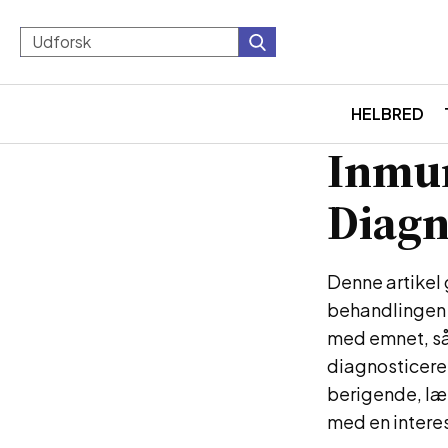
HELBRED
Inmun
Diagn
Denne artikel
behandlingen 
med emnet, så 
diagnosticeres
berigende, læ
med en intere