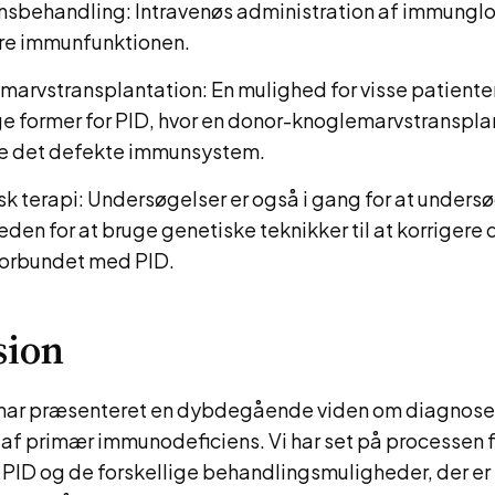
nsbehandling: Intravenøs administration af immunglob
re immunfunktionen.
marvstransplantation: En mulighed for visse patient
ge former for PID, hvor en donor-knoglemarvstranspla
te det defekte immunsystem.
k terapi: Undersøgelser er også i gang for at unders
den for at bruge genetiske teknikker til at korrigere 
 forbundet med PID.
sion
 har præsenteret en dybdegående viden om diagnose
af primær immunodeficiens. Vi har set på processen f
 PID og de forskellige behandlingsmuligheder, der er