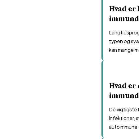
Hvad er
immund
Langtidsprog
typen og sv
kan mange men
Hvad er 
immund
De vigtigste
infektioner, 
autoimmune 