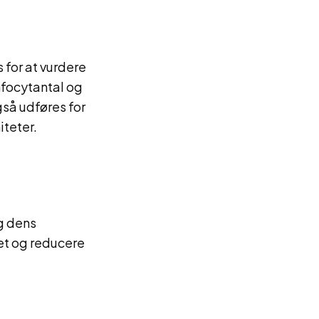
 for at vurdere
mfocytantal og
gså udføres for
iteter.
g dens
t og reducere