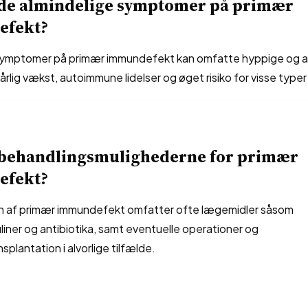
 de almindelige symptomer på primær
efekt?
symptomer på primær immundefekt kan omfatte hyppige og al
dårlig vækst, autoimmune lidelser og øget risiko for visse typer
 behandlingsmulighederne for primær
efekt?
 af primær immundefekt omfatter ofte lægemidler såsom
iner og antibiotika, samt eventuelle operationer og
splantation i alvorlige tilfælde.