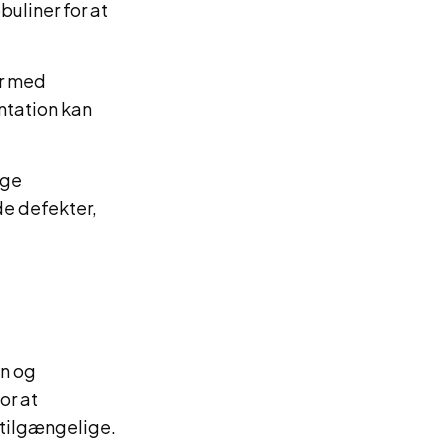
uliner for at
er med
ntation kan
øge
de defekter,
n og
or at
 tilgængelige.