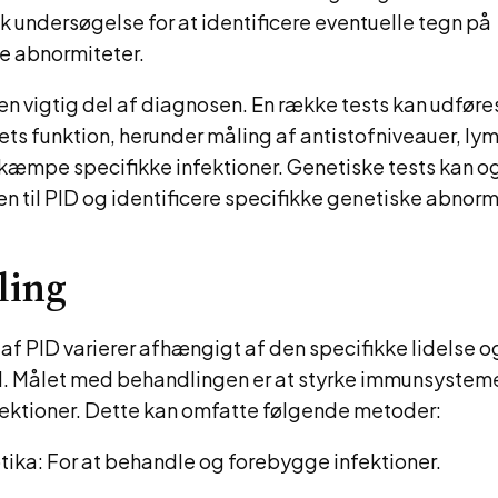
sk undersøgelse for at identificere eventuelle tegn på
 abnormiteter.
en vigtig del af diagnosen. En række tests kan udføres
s funktion, herunder måling af antistofniveauer, ly
ekæmpe specifikke infektioner. Genetiske tests kan o
en til PID og identificere specifikke genetiske abnorm
ling
f PID varierer afhængigt af den specifikke lidelse o
 Målet med behandlingen er at styrke immunsysteme
nfektioner. Dette kan omfatte følgende metoder:
tika: For at behandle og forebygge infektioner.