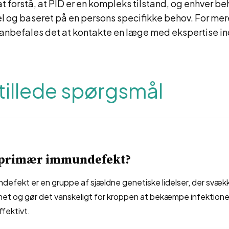
 at forstå, at PID er en kompleks tilstand, og enhver b
l og baseret på en persons specifikke behov. For mer
 anbefales det at kontakte en læge med ekspertise in
tillede spørgsmål
 primær immundefekt?
defekt er en gruppe af sjældne genetiske lidelser, der svæk
t og gør det vanskeligt for kroppen at bekæmpe infektione
fektivt.