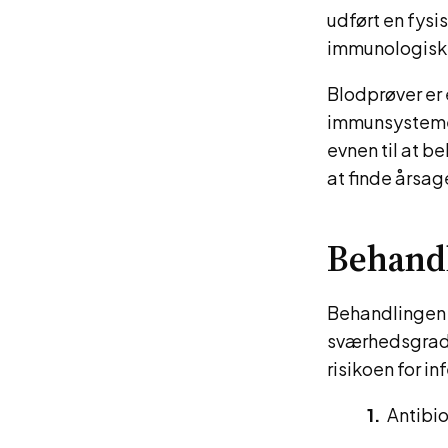
udført en fysi
immunologiske
Blodprøver er 
immunsystemet
evnen til at b
at finde årsag
Behand
Behandlingen a
sværhedsgrad.
risikoen for i
Antibio