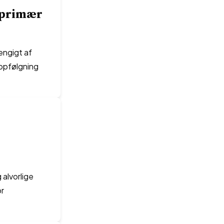
 primær
ngigt af
opfølgning
r
alvorlige
or