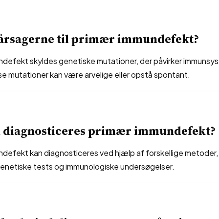
 årsagerne til primær immundefekt?
defekt skyldes genetiske mutationer, der påvirker immunsy
se mutationer kan være arvelige eller opstå spontant.
 diagnosticeres primær immundefekt?
defekt kan diagnosticeres ved hjælp af forskellige metoder,
genetiske tests og immunologiske undersøgelser.