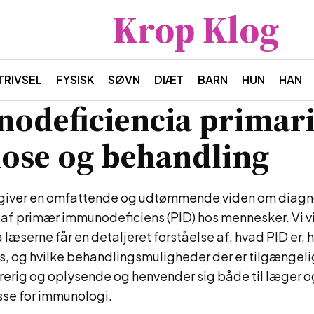
Krop Klog
TRIVSEL
FYSISK
SØVN
DIÆT
BARN
HUN
HAN
odeficiencia primari
ose og behandling
 giver en omfattende og udtømmende viden om diag
af primær immunodeficiens (PID) hos mennesker. Vi vi
læserne får en detaljeret forståelse af, hvad PID er, 
, og hvilke behandlingsmuligheder der er tilgængelig
rerig og oplysende og henvender sig både til læger o
sse for immunologi.