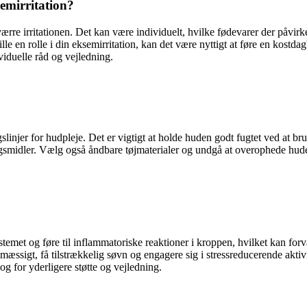
emirritation?
ærre irritationen. Det kan være individuelt, hvilke fødevarer der påvir
lle en rolle i din eksemirritation, kan det være nyttigt at føre en kostd
viduelle råd og vejledning.
gslinjer for hudpleje. Det er vigtigt at holde huden godt fugtet ved at b
midler. Vælg også åndbare tøjmaterialer og undgå at overophede huden
stemet og føre til inflammatoriske reaktioner i kroppen, hvilket kan for
mæssigt, få tilstrækkelig søvn og engagere sig i stressreducerende aktivi
og for yderligere støtte og vejledning.