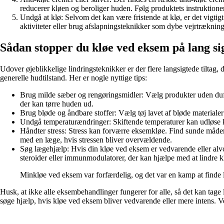
reducerer kløen og beroliger huden. Følg produktets instruktione
Undgå at klø: Selvom det kan være fristende at klø, er det vigtig
aktiviteter eller brug afslapningsteknikker som dybe vejrtrækning
Sådan stopper du kløe ved eksem på lang si
Udover øjeblikkelige lindringsteknikker er der flere langsigtede tiltag
generelle hudtilstand. Her er nogle nyttige tips:
Brug milde sæber og rengøringsmidler: Vælg produkter uden duft o
der kan tørre huden ud.
Brug bløde og åndbare stoffer: Vælg tøj lavet af bløde materialer
Undgå temperaturændringer: Skiftende temperaturer kan udløse kl
Håndter stress: Stress kan forværre eksemkløe. Find sunde måder a
med en læge, hvis stressen bliver overvældende.
Søg lægehjælp: Hvis din kløe ved eksem er vedvarende eller alvo
steroider eller immunmodulatorer, der kan hjælpe med at lindre 
Minkløe ved eksem var forfærdelig, og det var en kamp at finde l
Husk, at ikke alle eksembehandlinger fungerer for alle, så det kan tage li
søge hjælp, hvis kløe ved eksem bliver vedvarende eller mere intens. Ve