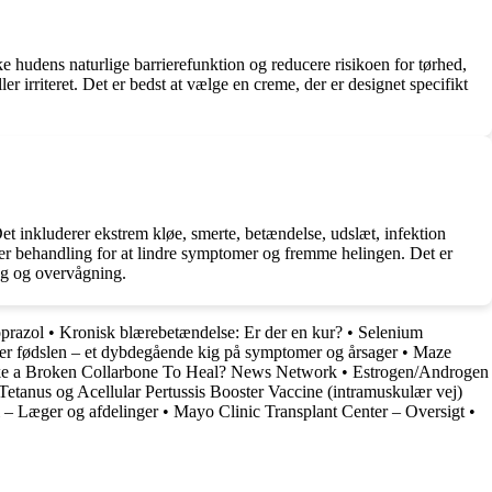
ke hudens naturlige barrierefunktion og reducere risikoen for tørhed,
 irriteret. Det er bedst at vælge en creme, der er designet specifikt
t inkluderer ekstrem kløe, smerte, betændelse, udslæt, infektion
ler behandling for at lindre symptomer og fremme helingen. Det er
ing og overvågning.
oprazol
•
Kronisk blærebetændelse: Er der en kur?
•
Selenium
ter fødslen – et dybdegående kig på symptomer og årsager
•
Maze
e a Broken Collarbone To Heal? News Network
•
Estrogen/Androgen
Tetanus og Acellular Pertussis Booster Vaccine (intramuskulær vej)
 – Læger og afdelinger
•
Mayo Clinic Transplant Center – Oversigt
•