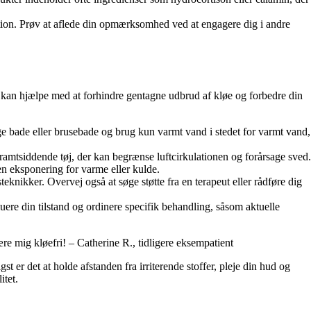
ektion. Prøv at aflede din opmærksomhed ved at engagere dig i andre
er kan hjælpe med at forhindre gentagne udbrud af kløe og forbedre din
ge bade eller brusebade og brug kun varmt vand i stedet for varmt vand,
stramtsiddende tøj, der kan begrænse luftcirkulationen og forårsage sved.
en eksponering for varme eller kulde.
knikker. Overvej også at søge støtte fra en terapeut eller rådføre dig
re din tilstand og ordinere specifik behandling, såsom aktuelle
re mig kløefri! – Catherine R., tidligere eksempatient
st er det at holde afstanden fra irriterende stoffer, pleje din hud og
itet.