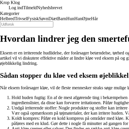
Krop Klog
Log ind
Tilmeld
Nyhedsbrevet
Kategorier
Helbred
Trivsel
Fysisk
Søvn
Diæt
Barn
Hun
Han
Øjne
Hår
Hvordan lindrer jeg den smerte
Eksem er en irriterende hudlidelse, der forårsager betændelse, tørhed o
artikel vil vi diskutere effektive måder at lindre kløe ved eksem på og g
øjeblikkelig lindring.
Sådan stopper du kløe ved eksem øjeblikkel
Når eksem forårsager kløe, vil de fleste mennesker straks søge mulige lø
Hold huden fugtig: En af de mest afgørende ting i bekæmpelsen a
ingredienslister, da disse kan forværre irritationen. Påfør fugtig
Undgå irriterende stoffer: Nogle produkter og stoffer kan irrite
Vær også opmærksom på tøjmaterialer, der kan irritere huden. V
Koldt kompres: Påfør en kold kompress på områder med kløe. Kol
påføres med en klud. Gør dette i nogle få minutter ad gangen for 
Anti-kløe cremer eller salver: Der findes en række anti-kløe crem