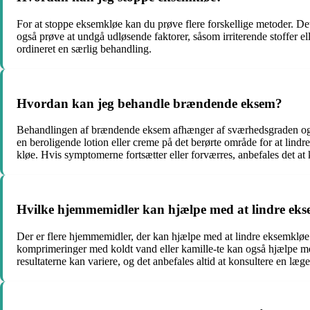
For at stoppe eksemkløe kan du prøve flere forskellige metoder. De
også prøve at undgå udløsende faktorer, såsom irriterende stoffer e
ordineret en særlig behandling.
Hvordan kan jeg behandle brændende eksem?
Behandlingen af brændende eksem afhænger af sværhedsgraden og års
en beroligende lotion eller creme på det berørte område for at lin
kløe. Hvis symptomerne fortsætter eller forværres, anbefales det at
Hvilke hjemmemidler kan hjælpe med at lindre ek
Der er flere hjemmemidler, der kan hjælpe med at lindre eksemkløe.
komprimeringer med koldt vand eller kamille-te kan også hjælpe me
resultaterne kan variere, og det anbefales altid at konsultere en læ