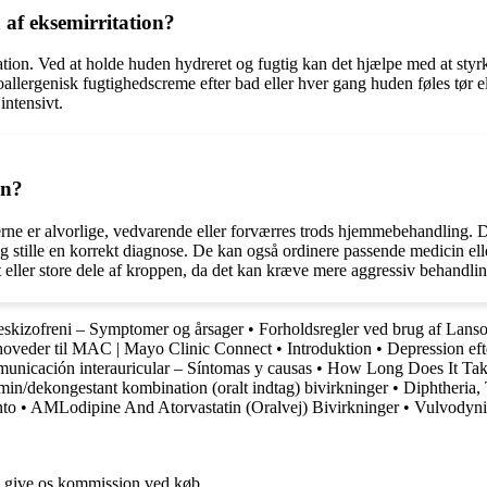
 af eksemirritation?
tation. Ved at holde huden hydreret og fugtig kan det hjælpe med at styr
lergenisk fugtighedscreme efter bad eller hver gang huden føles tør eller
intensivt.
on?
rne er alvorlige, vedvarende eller forværres trods hjemmebehandling. De
g stille en korrekt diagnose. De kan også ordinere passende medicin el
t eller store dele af kroppen, da det kan kræve mere aggressiv behandl
skizofreni – Symptomer og årsager
•
Forholdsregler ved brug af Lans
hoveder til MAC | Mayo Clinic Connect
•
Introduktion
•
Depression ef
unicación interauricular – Síntomas y causas
•
How Long Does It Tak
min/dekongestant kombination (oralt indtag) bivirkninger
•
Diphtheria, 
nto
•
AMLodipine And Atorvastatin (Oralvej) Bivirkninger
•
Vulvodyni
n give os kommission ved køb.