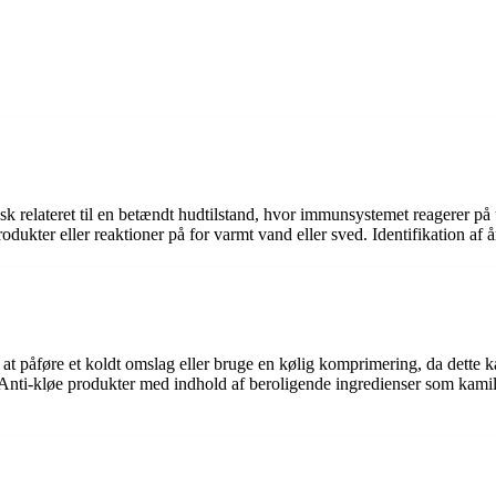
pisk relateret til en betændt hudtilstand, hvor immunsystemet reagerer 
rodukter eller reaktioner på for varmt vand eller sved. Identifikation af 
at påføre et koldt omslag eller bruge en kølig komprimering, da dette k
nti-kløe produkter med indhold af beroligende ingredienser som kamille e