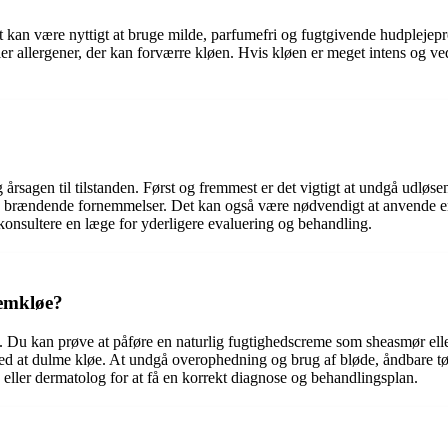
t kan være nyttigt at bruge milde, parfumefri og fugtgivende hudplejep
ller allergener, der kan forværre kløen. Hvis kløen er meget intens og v
agen til tilstanden. Først og fremmest er det vigtigt at undgå udløsen
dre brændende fornemmelser. Det kan også være nødvendigt at anvende en
 konsultere en læge for yderligere evaluering og behandling.
semkløe?
 Du kan prøve at påføre en naturlig fugtighedscreme som sheasmør eller
d at dulme kløe. At undgå overophedning og brug af bløde, åndbare tøjm
ge eller dermatolog for at få en korrekt diagnose og behandlingsplan.