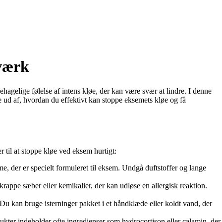
tværk
hagelige følelse af intens kløe, der kan være svær at lindre. I denne
nde ud af, hvordan du effektivt kan stoppe eksemets kløe og få
r til at stoppe kløe ved eksem hurtigt:
, der er specielt formuleret til eksem. Undgå duftstoffer og lange
rappe sæber eller kemikalier, der kan udløse en allergisk reaktion.
 kan bruge isterninger pakket i et håndklæde eller koldt vand, der
dukter indeholder ofte ingredienser som hydrocortison eller calamin, der