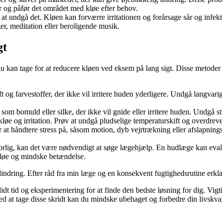
r og påfør det området med kløe efter behov.
t at undgå det. Kløen kan forværre irritationen og forårsage sår og inf
er, meditation eller beroligende musik.
gt
, du kan tage for at reducere kløen ved eksem på lang sigt. Disse metod
g farvestoffer, der ikke vil irritere huden yderligere. Undgå langvari
 som bomuld eller silke, der ikke vil gnide eller irritere huden. Undgå 
øe og irritation. Prøv at undgå pludselige temperaturskift og overdrev
t håndtere stress på, såsom motion, dyb vejrtrækning eller afslapningste
rlig, kan det være nødvendigt at søge lægehjælp. En hudlæge kan evalue
kløe og mindske betændelse.
indring. Efter råd fra min læge og en konsekvent fugtighedsrutine erklæ
dt tid og eksperimentering for at finde den bedste løsning for dig. Vigtig
d at tage disse skridt kan du mindske ubehaget og forbedre din livskval