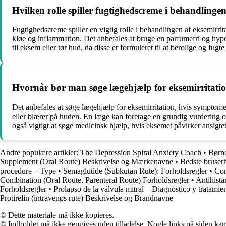
Hvilken rolle spiller fugtighedscreme i behandlingen
Fugtighedscreme spiller en vigtig rolle i behandlingen af eksemirri
kløe og inflammation. Det anbefales at bruge en parfumefri og hypoal
til eksem eller tør hud, da disse er formuleret til at berolige og fugte 
Hvornår bør man søge lægehjælp for eksemirritati
Det anbefales at søge lægehjælp for eksemirritation, hvis symptome
eller blærer på huden. En læge kan foretage en grundig vurdering o
også vigtigt at søge medicinsk hjælp, hvis eksemet påvirker ansigte
Andre populære artikler:
The Depression Spiral Anxiety Coach
•
Børne
Supplement (Oral Route) Beskrivelse og Mærkenavne
•
Bedste bruser
procedure – Type
•
Semaglutide (Subkutan Rute): Forholdsregler
•
Com
Combination (Oral Route, Parenteral Route) Forholdsregler
•
Antihista
Forholdsregler
•
Prolapso de la válvula mitral – Diagnóstico y tratamie
Protirelin (intravenøs rute) Beskrivelse og Brandnavne
© Dette materiale må ikke kopieres.
© Indholdet må ikke gengives uden tilladelse. Nogle links på siden ka