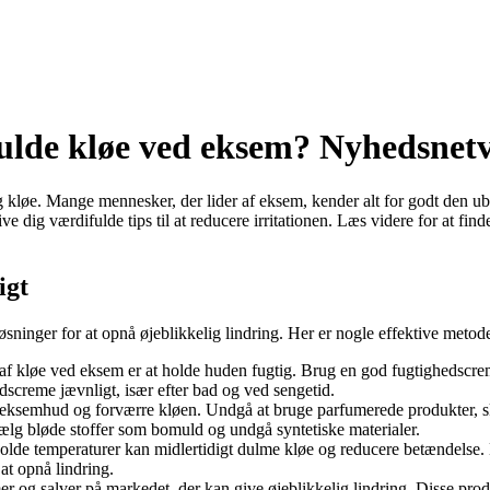
fulde kløe ved eksem? Nyhedsne
g kløe. Mange mennesker, der lider af eksem, kender alt for godt den ube
ive dig værdifulde tips til at reducere irritationen. Læs videre for at fi
igt
sninger for at opnå øjeblikkelig lindring. Her er nogle effektive metode
f kløe ved eksem er at holde huden fugtig. Brug en god fugtighedscreme
hedscreme jævnligt, især efter bad og ved sengetid.
re eksemhud og forværre kløen. Undgå at bruge parfumerede produkter, sk
ælg bløde stoffer som bomuld og undgå syntetiske materialer.
de temperaturer kan midlertidigt dulme kløe og reducere betændelse. Du
at opnå lindring.
er og salver på markedet, der kan give øjeblikkelig lindring. Disse pro