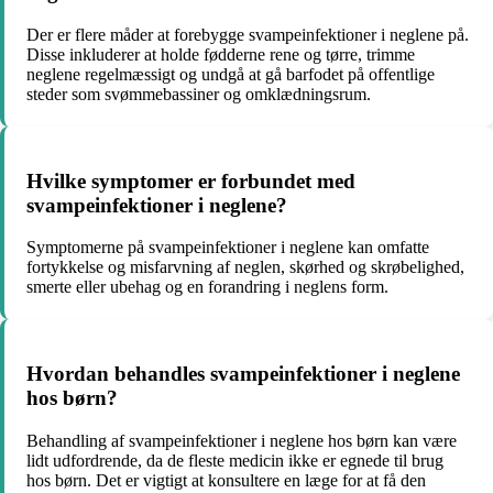
Der er flere måder at forebygge svampeinfektioner i neglene på.
Disse inkluderer at holde fødderne rene og tørre, trimme
neglene regelmæssigt og undgå at gå barfodet på offentlige
steder som svømmebassiner og omklædningsrum.
Hvilke symptomer er forbundet med
svampeinfektioner i neglene?
Symptomerne på svampeinfektioner i neglene kan omfatte
fortykkelse og misfarvning af neglen, skørhed og skrøbelighed,
smerte eller ubehag og en forandring i neglens form.
Hvordan behandles svampeinfektioner i neglene
hos børn?
Behandling af svampeinfektioner i neglene hos børn kan være
lidt udfordrende, da de fleste medicin ikke er egnede til brug
hos børn. Det er vigtigt at konsultere en læge for at få den