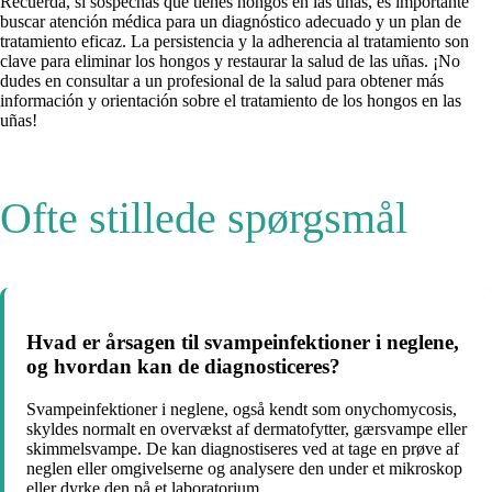
Recuerda, si sospechas que tienes hongos en las uñas, es importante
buscar atención médica para un diagnóstico adecuado y un plan de
tratamiento eficaz. La persistencia y la adherencia al tratamiento son
clave para eliminar los hongos y restaurar la salud de las uñas. ¡No
dudes en consultar a un profesional de la salud para obtener más
información y orientación sobre el tratamiento de los hongos en las
uñas!
Ofte stillede spørgsmål
Hvad er årsagen til svampeinfektioner i neglene,
og hvordan kan de diagnosticeres?
Svampeinfektioner i neglene, også kendt som onychomycosis,
skyldes normalt en overvækst af dermatofytter, gærsvampe eller
skimmelsvampe. De kan diagnostiseres ved at tage en prøve af
neglen eller omgivelserne og analysere den under et mikroskop
eller dyrke den på et laboratorium.