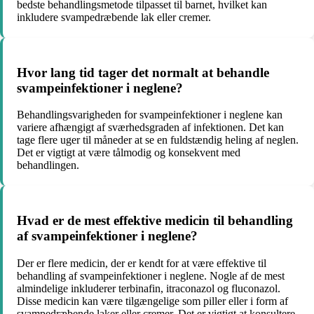
bedste behandlingsmetode tilpasset til barnet, hvilket kan
inkludere svampedræbende lak eller cremer.
Hvor lang tid tager det normalt at behandle
svampeinfektioner i neglene?
Behandlingsvarigheden for svampeinfektioner i neglene kan
variere afhængigt af sværhedsgraden af ​​infektionen. Det kan
tage flere uger til måneder at se en fuldstændig heling af neglen.
Det er vigtigt at være tålmodig og konsekvent med
behandlingen.
Hvad er de mest effektive medicin til behandling
af svampeinfektioner i neglene?
Der er flere medicin, der er kendt for at være effektive til
behandling af svampeinfektioner i neglene. Nogle af de mest
almindelige inkluderer terbinafin, itraconazol og fluconazol.
Disse medicin kan være tilgængelige som piller eller i form af
svampedræbende laker eller cremer. Det er vigtigt at konsultere