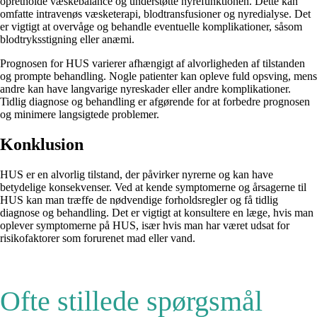
opretholde væskebalance og understøtte nyrefunktionen. Dette kan
omfatte intravenøs væsketerapi, blodtransfusioner og nyredialyse. Det
er vigtigt at overvåge og behandle eventuelle komplikationer, såsom
blodtryksstigning eller anæmi.
Prognosen for HUS varierer afhængigt af alvorligheden af tilstanden
og prompte behandling. Nogle patienter kan opleve fuld opsving, mens
andre kan have langvarige nyreskader eller andre komplikationer.
Tidlig diagnose og behandling er afgørende for at forbedre prognosen
og minimere langsigtede problemer.
Konklusion
HUS er en alvorlig tilstand, der påvirker nyrerne og kan have
betydelige konsekvenser. Ved at kende symptomerne og årsagerne til
HUS kan man træffe de nødvendige forholdsregler og få tidlig
diagnose og behandling. Det er vigtigt at konsultere en læge, hvis man
oplever symptomerne på HUS, især hvis man har været udsat for
risikofaktorer som forurenet mad eller vand.
Ofte stillede spørgsmål