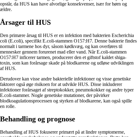
opstår, da HUS kan have alvorlige konsekvenser, især for børn og
ældre.
Årsager til HUS
Den primære årsag til HUS er en infektion med bakterien Escherichia
coli (E.coli), specifikt E.coli-stammen O157:H7. Denne bakterie findes
normalt i tarmene hos dyr, såsom kødkvæg, og kan overføres til
mennesker gennem forurenet mad eller vand. Når E.coli-stammen
O157:H7 inficerer tarmen, producerer den et giftstof kaldet shiga-
toxin, som kan forårsage skade på blodkarrene og udløse udviklingen
af HUS.
Derudover kan visse andre bakterielle infektioner og visse genetiske
faktorer også øge risikoen for at udvikle HUS. Disse inkluderer
infektioner forårsaget af streptokokker, pneumokokker og andre typer
E.coli-stammer. Nogle genetiske mutationer, der påvirker
blodkoagulationsprocessen og styrken af blodkarene, kan også spille
en rolle.
Behandling og prognose
Behandling af HUS fokuserer primært på at lindre symptomerne,