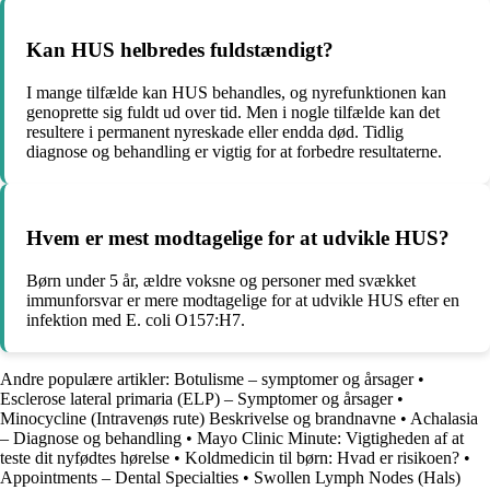
Kan HUS helbredes fuldstændigt?
I mange tilfælde kan HUS behandles, og nyrefunktionen kan
genoprette sig fuldt ud over tid. Men i nogle tilfælde kan det
resultere i permanent nyreskade eller endda død. Tidlig
diagnose og behandling er vigtig for at forbedre resultaterne.
Hvem er mest modtagelige for at udvikle HUS?
Børn under 5 år, ældre voksne og personer med svækket
immunforsvar er mere modtagelige for at udvikle HUS efter en
infektion med E. coli O157:H7.
Andre populære artikler:
Botulisme – symptomer og årsager
•
Esclerose lateral primaria (ELP) – Symptomer og årsager
•
Minocycline (Intravenøs rute) Beskrivelse og brandnavne
•
Achalasia
– Diagnose og behandling
•
Mayo Clinic Minute: Vigtigheden af at
teste dit nyfødtes hørelse
•
Koldmedicin til børn: Hvad er risikoen?
•
Appointments – Dental Specialties
•
Swollen Lymph Nodes (Hals)