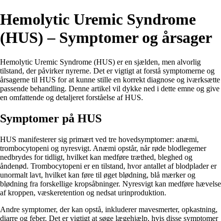
Hemolytic Uremic Syndrome
(HUS) – Symptomer og årsager
Hemolytic Uremic Syndrome (HUS) er en sjælden, men alvorlig
tilstand, der påvirker nyrerne. Det er vigtigt at forstå symptomerne og
årsagerne til HUS for at kunne stille en korrekt diagnose og iværksætte
passende behandling. Denne artikel vil dykke ned i dette emne og give
en omfattende og detaljeret forståelse af HUS.
Symptomer på HUS
HUS manifesterer sig primært ved tre hovedsymptomer: anæmi,
trombocytopeni og nyresvigt. Anæmi opstår, når røde blodlegemer
nedbrydes for tidligt, hvilket kan medføre træthed, bleghed og
åndenød. Trombocytopeni er en tilstand, hvor antallet af blodplader er
unormalt lavt, hvilket kan føre til øget blødning, blå mærker og
blødning fra forskellige kropsåbninger. Nyresvigt kan medføre hævelse
af kroppen, væskeretention og nedsat urinproduktion.
Andre symptomer, der kan opstå, inkluderer mavesmerter, opkastning,
diarre og feber. Det er vigtigt at søge lægehjælp, hvis disse symptomer