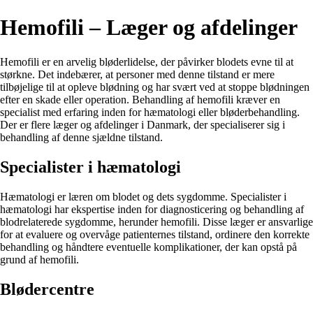
Hemofili – Læger og afdelinger
Hemofili er en arvelig bløderlidelse, der påvirker blodets evne til at
størkne. Det indebærer, at personer med denne tilstand er mere
tilbøjelige til at opleve blødning og har svært ved at stoppe blødningen
efter en skade eller operation. Behandling af hemofili kræver en
specialist med erfaring inden for hæmatologi eller bløderbehandling.
Der er flere læger og afdelinger i Danmark, der specialiserer sig i
behandling af denne sjældne tilstand.
Specialister i hæmatologi
Hæmatologi er læren om blodet og dets sygdomme. Specialister i
hæmatologi har ekspertise inden for diagnosticering og behandling af
blodrelaterede sygdomme, herunder hemofili. Disse læger er ansvarlige
for at evaluere og overvåge patienternes tilstand, ordinere den korrekte
behandling og håndtere eventuelle komplikationer, der kan opstå på
grund af hemofili.
Blødercentre