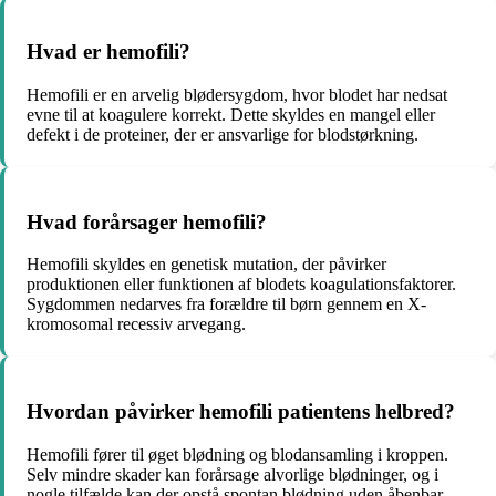
Hvad er hemofili?
Hemofili er en arvelig blødersygdom, hvor blodet har nedsat
evne til at koagulere korrekt. Dette skyldes en mangel eller
defekt i de proteiner, der er ansvarlige for blodstørkning.
Hvad forårsager hemofili?
Hemofili skyldes en genetisk mutation, der påvirker
produktionen eller funktionen af blodets koagulationsfaktorer.
Sygdommen nedarves fra forældre til børn gennem en X-
kromosomal recessiv arvegang.
Hvordan påvirker hemofili patientens helbred?
Hemofili fører til øget blødning og blodansamling i kroppen.
Selv mindre skader kan forårsage alvorlige blødninger, og i
nogle tilfælde kan der opstå spontan blødning uden åbenbar