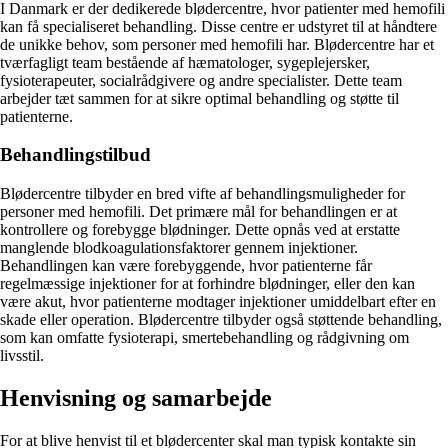
I Danmark er der dedikerede blødercentre, hvor patienter med hemofili
kan få specialiseret behandling. Disse centre er udstyret til at håndtere
de unikke behov, som personer med hemofili har. Blødercentre har et
tværfagligt team bestående af hæmatologer, sygeplejersker,
fysioterapeuter, socialrådgivere og andre specialister. Dette team
arbejder tæt sammen for at sikre optimal behandling og støtte til
patienterne.
Behandlingstilbud
Blødercentre tilbyder en bred vifte af behandlingsmuligheder for
personer med hemofili. Det primære mål for behandlingen er at
kontrollere og forebygge blødninger. Dette opnås ved at erstatte
manglende blodkoagulationsfaktorer gennem injektioner.
Behandlingen kan være forebyggende, hvor patienterne får
regelmæssige injektioner for at forhindre blødninger, eller den kan
være akut, hvor patienterne modtager injektioner umiddelbart efter en
skade eller operation. Blødercentre tilbyder også støttende behandling,
som kan omfatte fysioterapi, smertebehandling og rådgivning om
livsstil.
Henvisning og samarbejde
For at blive henvist til et blødercenter skal man typisk kontakte sin