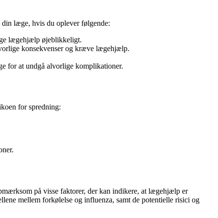
 din læge, hvis du oplever følgende:
øge lægehjælp øjeblikkeligt.
lvorlige konsekvenser og kræve lægehjælp.
ge for at undgå alvorlige komplikationer.
ikoen for spredning:
oner.
pmærksom på visse faktorer, der kan indikere, at lægehjælp er
ellene mellem forkølelse og influenza, samt de potentielle risici og