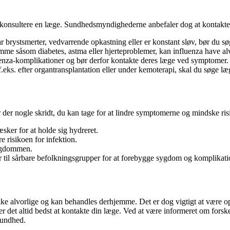
at konsultere en læge. Sundhedsmyndighederne anbefaler dog at kontakte
ar brystsmerter, vedvarrende opkastning eller er konstant sløv, bør du s
mme såsom diabetes, astma eller hjerteproblemer, kan influenza have a
luenza-komplikationer og bør derfor kontakte deres læge ved symptomer.
ks. efter organtransplantation eller under kemoterapi, skal du søge læ
der nogle skridt, du kan tage for at lindre symptomerne og mindske ris
æsker for at holde sig hydreret.
 risikoen for infektion.
sygdommen.
r til sårbare befolkningsgrupper for at forebygge sygdom og komplikati
kke alvorlige og kan behandles derhjemme. Det er dog vigtigt at være o
 er det altid bedst at kontakte din læge. Ved at være informeret om forsk
sundhed.