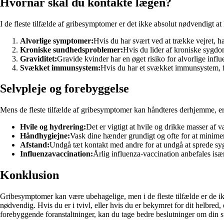
Hvornår skal du kontakte lægen?
I de fleste tilfælde af gribesymptomer er det ikke absolut nødvendigt 
Alvorlige symptomer:
Hvis du har svært ved at trække vejret, h
Kroniske sundhedsproblemer:
Hvis du lider af kroniske sygdo
Graviditet:
Gravide kvinder har en øget risiko for alvorlige inf
Svækket immunsystem:
Hvis du har et svækket immunsystem, f.e
Selvpleje og forebyggelse
Mens de fleste tilfælde af gribesymptomer kan håndteres derhjemme, er 
Hvile og hydrering:
Det er vigtigt at hvile og drikke masser af v
Håndhygiejne:
Vask dine hænder grundigt og ofte for at minimere
Afstand:
Undgå tæt kontakt med andre for at undgå at sprede 
Influenzavaccination:
Årlig influenza-vaccination anbefales isæ
Konklusion
Gribesymptomer kan være ubehagelige, men i de fleste tilfælde er de i
nødvendig. Hvis du er i tvivl, eller hvis du er bekymret for dit helbred,
forebyggende foranstaltninger, kan du tage bedre beslutninger om din 