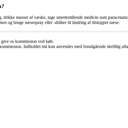
a?
, drikke masser af væske, tage smertestillende medicin som paracetamol e
lsen og bruge næsespray eller -dråber til lindring af tilstoppet næse.
n give os kommission ved køb.
få kommission. Indholdet må kun anvendes med forudgående skriftlig afta