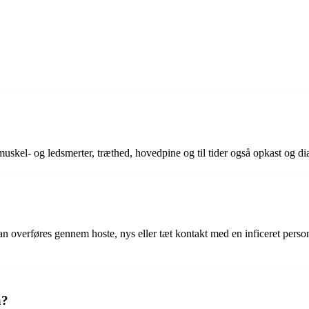
uskel- og ledsmerter, træthed, hovedpine og til tider også opkast og dia
kan overføres gennem hoste, nys eller tæt kontakt med en inficeret perso
a?