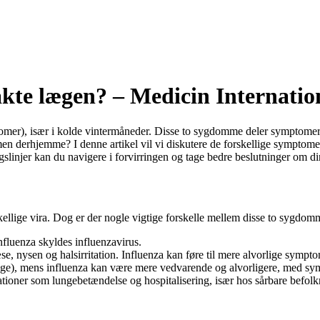
kte lægen? – Medicin Internatio
mptomer), især i kolde vintermåneder. Disse to sygdomme deler symptom
n derhjemme? I denne artikel vil vi diskutere de forskellige symptomer
gslinjer kan du navigere i forvirringen og tage bedre beslutninger om d
ellige vira. Dog er der nogle vigtige forskelle mellem disse to sygdom
nfluenza skyldes influenzavirus.
e, nysen og halsirritation. Influenza kan føre til mere alvorlige sympt
 dage), mens influenza kan være mere vedvarende og alvorligere, med sym
tioner som lungebetændelse og hospitalisering, især hos sårbare befo