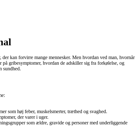
nal
er, der kan forvirre mange mennesker. Men hvordan ved man, hvornår
 på gribesymptomer, hvordan de adskiller sig fra forkølelse, og
in sundhed.
me:
omer som høj feber, muskelsmerter, træthed og svaghed.
ptomer, der varer i uger.
lkningsgrupper som ældre, gravide og personer med underliggende