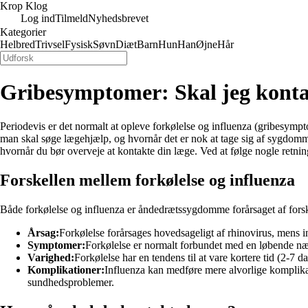
Krop Klog
Log ind
Tilmeld
Nyhedsbrevet
Kategorier
Helbred
Trivsel
Fysisk
Søvn
Diæt
Barn
Hun
Han
Øjne
Hår
Gribesymptomer: Skal jeg konta
Periodevis er det normalt at opleve forkølelse og influenza (gribesy
man skal søge lægehjælp, og hvornår det er nok at tage sig af sygdomme
hvornår du bør overveje at kontakte din læge. Ved at følge nogle retnin
Forskellen mellem forkølelse og influenza
Både forkølelse og influenza er åndedrætssygdomme forårsaget af forsk
Årsag:
Forkølelse forårsages hovedsageligt af rhinovirus, mens i
Symptomer:
Forkølelse er normalt forbundet med en løbende næs
Varighed:
Forkølelse har en tendens til at vare kortere tid (2-7
Komplikationer:
Influenza kan medføre mere alvorlige komplika
sundhedsproblemer.