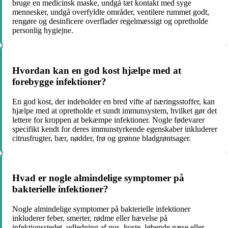
bruge en medicinsk maske, undgå tæt kontakt med syge
mennesker, undgå overfyldte områder, ventilere rummet godt,
rengøre og desinficere overflader regelmæssigt og opretholde
personlig hygiejne.
Hvordan kan en god kost hjælpe med at
forebygge infektioner?
En god kost, der indeholder en bred vifte af næringsstoffer, kan
hjælpe med at opretholde et sundt immunsystem, hvilket gør det
lettere for kroppen at bekæmpe infektioner. Nogle fødevarer
specifikt kendt for deres immunstyrkende egenskaber inkluderer
citrusfrugter, bær, nødder, frø og grønne bladgrøntsager.
Hvad er nogle almindelige symptomer på
bakterielle infektioner?
Nogle almindelige symptomer på bakterielle infektioner
inkluderer feber, smerter, rødme eller hævelse på
infektionsstedet, udledning af pus, hoste, løbende næse eller