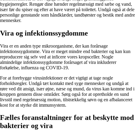
hygiejneregler. Rengør dine hænder regelmæssigt med sæbe og vand,
især før du spiser og efter at have været på toilettet. Undgå også at dele
personlige genstande som håndklæder, tandbørster og bestik med andre
mennesker.
Vira og infektionssygdomme
Vira er en anden type mikroorganisme, der kan forårsage
infektionssygdomme. Vira er meget mindre end bakterier og kan kun
reproducere sig selv ved at inficere vores kropsceller. Nogle
almindelige infektionssygdomme forårsaget af vira inkluderer
forkølelse, influenza og COVID-19.
For at forebygge virusinfektioner er det vigtigt at tage nogle
forholdsregler. Undgå tæt kontakt med syge mennesker og undgå at
røre ved dit ansigt, især øjne, næse og mund, da virus kan komme ind i
kroppen gennem disse områder. Sørg også for at opretholde en sund
livsstil med regelmæssig motion, tilstrækkelig søvn og en afbalanceret
kost for at styrke dit immunsystem.
Fælles foranstaltninger for at beskytte mod
bakterier og vira