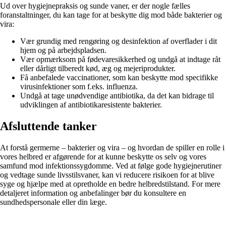
Ud over hygiejnepraksis og sunde vaner, er der nogle fælles
foranstaltninger, du kan tage for at beskytte dig mod både bakterier og
vira:
Vær grundig med rengøring og desinfektion af overflader i dit
hjem og på arbejdspladsen.
Vær opmærksom på fødevaresikkerhed og undgå at indtage råt
eller dårligt tilberedt kød, æg og mejeriprodukter.
Få anbefalede vaccinationer, som kan beskytte mod specifikke
virusinfektioner som f.eks. influenza.
Undgå at tage unødvendige antibiotika, da det kan bidrage til
udviklingen af ​​antibiotikaresistente bakterier.
Afsluttende tanker
At forstå germerne – bakterier og vira – og hvordan de spiller en rolle i
vores helbred er afgørende for at kunne beskytte os selv og vores
samfund mod infektionssygdomme. Ved at følge gode hygiejnerutiner
og vedtage sunde livsstilsvaner, kan vi reducere risikoen for at blive
syge og hjælpe med at opretholde en bedre helbredstilstand. For mere
detaljeret information og anbefalinger bør du konsultere en
sundhedspersonale eller din læge.