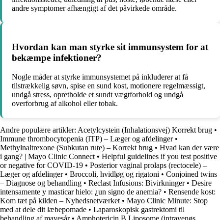
andre symptomer afhængigt af det påvirkede område.
Hvordan kan man styrke sit immunsystem for at
bekæmpe infektioner?
Nogle måder at styrke immunsystemet på inkluderer at få
tilstrækkelig søvn, spise en sund kost, motionere regelmæssigt,
undgå stress, opretholde et sundt vægtforhold og undgå
overforbrug af alkohol eller tobak.
Andre populære artikler:
Acetylcystein (Inhalationsvej) Korrekt brug
•
Immune thrombocytopenia (ITP) – Læger og afdelinger
•
Methylnaltrexone (Subkutan rute) – Korrekt brug
•
Hvad kan der være
i gang? | Mayo Clinic Connect
•
Helpful guidelines if you test positive
or negative for COVID-19
•
Posterior vaginal prolaps (rectocele) –
Læger og afdelinger
•
Broccoli, hvidløg og rigatoni
•
Conjoined twins
– Diagnose og behandling
•
Reclast Infusions: Bivirkninger
•
Desire
intensamente y masticar hielo: ¿un signo de anemia?
•
Rensende kost:
Kom tæt på kilden – Nyhedsnetværket
•
Mayo Clinic Minute: Stop
med at dele dit læbepomade
•
Laparoskopisk gastrektomi til
behandling af mavesår
•
Amphotericin B Liposome (intravenøs