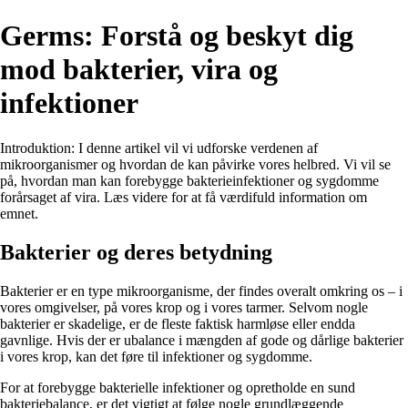
Germs: Forstå og beskyt dig
mod bakterier, vira og
infektioner
Introduktion: I denne artikel vil vi udforske verdenen af
mikroorganismer og hvordan de kan påvirke vores helbred. Vi vil se
på, hvordan man kan forebygge bakterieinfektioner og sygdomme
forårsaget af vira. Læs videre for at få værdifuld information om
emnet.
Bakterier og deres betydning
Bakterier er en type mikroorganisme, der findes overalt omkring os – i
vores omgivelser, på vores krop og i vores tarmer. Selvom nogle
bakterier er skadelige, er de fleste faktisk harmløse eller endda
gavnlige. Hvis der er ubalance i mængden af ​​gode og dårlige bakterier
i vores krop, kan det føre til infektioner og sygdomme.
For at forebygge bakterielle infektioner og opretholde en sund
bakteriebalance, er det vigtigt at følge nogle grundlæggende