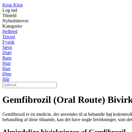
Krop Klog
Log ind
Tilmeld
Nyhedsbrevet
Kategorier
Helbred
Trivsel
Fysisk
Søvn
Diæt
Barn
Hun
Han
Øjne
Hår
Gemfibrozil (Oral Route) Bivir
Gemfibrozil er en medicin, der anvendes til at behandle høj kolesterol
behandling af disse tilstande, kan det have nogle bivirkninger, som d
Almindelige bivirkninger af Gemfibrozil