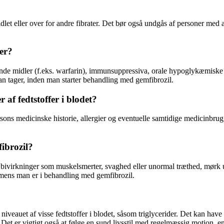
et eller over for andre fibrater. Det bør også undgås af personer med al
er?
e midler (f.eks. warfarin), immunsuppressiva, orale hypoglykæmiske mid
an tager, inden man starter behandling med gemfibrozil.
r af fedtstoffer i blodet?
persons medicinske historie, allergier og eventuelle samtidige medicinbr
ibrozil?
ivirkninger som muskelsmerter, svaghed eller unormal træthed, mørk uri
 mens man er i behandling med gemfibrozil.
iveauet af visse fedtstoffer i blodet, såsom triglycerider. Det kan have
. Det er vigtigt også at følge en sund livsstil med regelmæssig motion, e