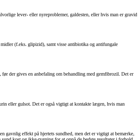
vorlige lever- eller nyreproblemer, galdesten, eller hvis man er gravid
ler (f.eks. glipizid), samt visse antibiotika og antifungale
ug, før der gives en anbefaling om behandling med gemfibrozil. Det er
n eller gulsot. Det er også vigtigt at kontakte lægen, hvis man
 en gavnlig effekt på hjertets sundhed, men det er vigtigt at bemærke,
n sund kost og ikke-rygning for at opnå de bedste resultater i forhold