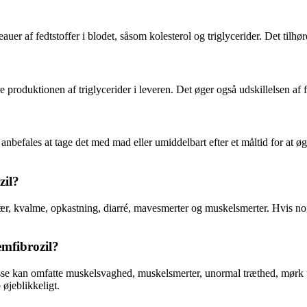
auer af fedtstoffer i blodet, såsom kolesterol og triglycerider. Det tilh
produktionen af triglycerider i leveren. Det øger også udskillelsen af fe
anbefales at tage det med mad eller umiddelbart efter et måltid for at
zil?
r, kvalme, opkastning, diarré, mavesmerter og muskelsmerter. Hvis noge
emfibrozil?
Disse kan omfatte muskelsvaghed, muskelsmerter, unormal træthed, mørk u
øjeblikkeligt.