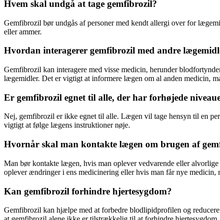
Hvem skal undgå at tage gemfibrozil?
Gemfibrozil bør undgås af personer med kendt allergi over for lægemidl
eller ammer.
Hvordan interagerer gemfibrozil med andre lægemidl
Gemfibrozil kan interagere med visse medicin, herunder blodfortyndend
lægemidler. Det er vigtigt at informere lægen om al anden medicin, m
Er gemfibrozil egnet til alle, der har forhøjede niveaue
Nej, gemfibrozil er ikke egnet til alle. Lægen vil tage hensyn til en 
vigtigt at følge lægens instruktioner nøje.
Hvornår skal man kontakte lægen om brugen af gemf
Man bør kontakte lægen, hvis man oplever vedvarende eller alvorlige b
oplever ændringer i ens medicinering eller hvis man får nye medicin,
Kan gemfibrozil forhindre hjertesygdom?
Gemfibrozil kan hjælpe med at forbedre blodlipidprofilen og reducere n
at gemfibrozil alene ikke er tilstrækkelig til at forhindre hjertesygdom