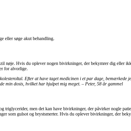
ge eller søge akut behandling.
il nøje. Hvis du oplever nogen bivirkninger, der bekymrer dig eller ikk
r for alvorlige.
kolesteroltal. Efter at have taget medicinen i et par dage, bemærkede j
rede min dosis, hvilket har hjulpet mig meget. – Peter, 58 år gammel
l og triglycerider, men det kan have bivirkninger, der påvirker nogle pa
r som gulsot og brystsmerter. Hvis du oplever bivirkninger, der bekymr