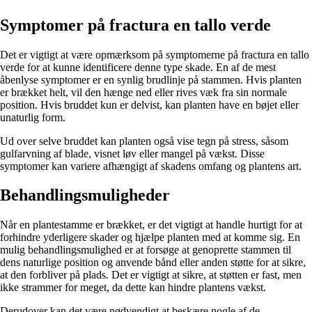
Symptomer på fractura en tallo verde
Det er vigtigt at være opmærksom på symptomerne på fractura en tallo
verde for at kunne identificere denne type skade. En af de mest
åbenlyse symptomer er en synlig brudlinje på stammen. Hvis planten
er brækket helt, vil den hænge ned eller rives væk fra sin normale
position. Hvis bruddet kun er delvist, kan planten have en bøjet eller
unaturlig form.
Ud over selve bruddet kan planten også vise tegn på stress, såsom
gulfarvning af blade, visnet løv eller mangel på vækst. Disse
symptomer kan variere afhængigt af skadens omfang og plantens art.
Behandlingsmuligheder
Når en plantestamme er brækket, er det vigtigt at handle hurtigt for at
forhindre yderligere skader og hjælpe planten med at komme sig. En
mulig behandlingsmulighed er at forsøge at genoprette stammen til
dens naturlige position og anvende bånd eller anden støtte for at sikre,
at den forbliver på plads. Det er vigtigt at sikre, at støtten er fast, men
ikke strammer for meget, da dette kan hindre plantens vækst.
Derudover kan det være nødvendigt at beskære nogle af de