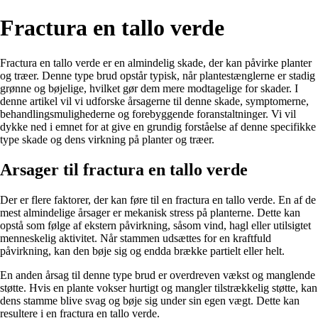
Fractura en tallo verde
Fractura en tallo verde er en almindelig skade, der kan påvirke planter
og træer. Denne type brud opstår typisk, når plantestænglerne er stadig
grønne og bøjelige, hvilket gør dem mere modtagelige for skader. I
denne artikel vil vi udforske årsagerne til denne skade, symptomerne,
behandlingsmulighederne og forebyggende foranstaltninger. Vi vil
dykke ned i emnet for at give en grundig forståelse af denne specifikke
type skade og dens virkning på planter og træer.
Arsager til fractura en tallo verde
Der er flere faktorer, der kan føre til en fractura en tallo verde. En af de
mest almindelige årsager er mekanisk stress på planterne. Dette kan
opstå som følge af ekstern påvirkning, såsom vind, hagl eller utilsigtet
menneskelig aktivitet. Når stammen udsættes for en kraftfuld
påvirkning, kan den bøje sig og endda brække partielt eller helt.
En anden årsag til denne type brud er overdreven vækst og manglende
støtte. Hvis en plante vokser hurtigt og mangler tilstrækkelig støtte, kan
dens stamme blive svag og bøje sig under sin egen vægt. Dette kan
resultere i en fractura en tallo verde.