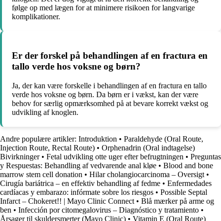
følge op med lægen for at minimere risikoen for langvarige
komplikationer.
Er der forskel på behandlingen af en fractura en
tallo verde hos voksne og børn?
Ja, der kan være forskelle i behandlingen af en fractura en tallo
verde hos voksne og børn. Da børn er i vækst, kan der være
behov for særlig opmærksomhed på at bevare korrekt vækst og
udvikling af knoglen.
Andre populære artikler:
Introduktion
•
Paraldehyde (Oral Route,
Injection Route, Rectal Route)
•
Orphenadrin (Oral indtagelse)
Bivirkninger
•
Fetal udvikling otte uger efter befrugtningen
•
Preguntas
y Respuestas: Behandling af vedvarende anal kløe
•
Blood and bone
marrow stem cell donation
•
Hilar cholangiocarcinoma – Oversigt
•
Cirugía bariátrica – en effektiv behandling af fedme
•
Enfermedades
cardíacas y embarazo: infórmate sobre los riesgos
•
Possible Septal
Infarct – Chokeret!! | Mayo Clinic Connect
•
Blå mærker på arme og
ben
•
Infección por citomegalovirus – Diagnóstico y tratamiento
•
Årsager til skuldersmerter (Mayo Clinic)
•
Vitamin E (Oral Route)