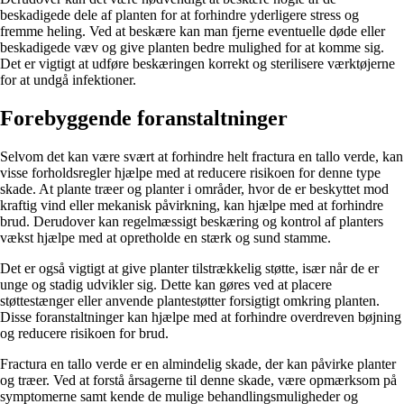
beskadigede dele af planten for at forhindre yderligere stress og
fremme heling. Ved at beskære kan man fjerne eventuelle døde eller
beskadigede væv og give planten bedre mulighed for at komme sig.
Det er vigtigt at udføre beskæringen korrekt og sterilisere værktøjerne
for at undgå infektioner.
Forebyggende foranstaltninger
Selvom det kan være svært at forhindre helt fractura en tallo verde, kan
visse forholdsregler hjælpe med at reducere risikoen for denne type
skade. At plante træer og planter i områder, hvor de er beskyttet mod
kraftig vind eller mekanisk påvirkning, kan hjælpe med at forhindre
brud. Derudover kan regelmæssigt beskæring og kontrol af planters
vækst hjælpe med at opretholde en stærk og sund stamme.
Det er også vigtigt at give planter tilstrækkelig støtte, især når de er
unge og stadig udvikler sig. Dette kan gøres ved at placere
støttestænger eller anvende plantestøtter forsigtigt omkring planten.
Disse foranstaltninger kan hjælpe med at forhindre overdreven bøjning
og reducere risikoen for brud.
Fractura en tallo verde er en almindelig skade, der kan påvirke planter
og træer. Ved at forstå årsagerne til denne skade, være opmærksom på
symptomerne samt kende de mulige behandlingsmuligheder og