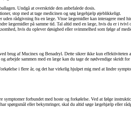
ballagen. Undgå at overskride den anbefalede dosis.
tioner, stop med at tage medicinen og søg lægehjælp øjeblikkeligt.
den rådgivning fra en læge. Visse lægemidler kan interagere med hina
 andre lægemidler på samme tid. Tal altid med en læge, hvis du er i tvivl
rksomhed, hvis du oplever døsighed eller svimmelhed som følge af medi
 ved brug af Mucinex og Benadryl. Dette sikrer ikke kun effektiviteten 
t og arbejde sammen med en læge kan du tage de nødvendige skridt for a
kølelse i flere år, og det har virkelig hjulpet mig med at lindre sympto
ndre symptomer forbundet med hoste og forkølelse. Ved at følge instruk
 har spørgsmål eller bekymringer, skal du altid søge lægehjælp eller råd