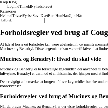
Krop Klog
Log ind
Tilmeld
Nyhedsbrevet
Kategorier
Helbred
Trivsel
Fysisk
Søvn
Diæt
Barn
Hun
Han
Øjne
Hår
Forholdsregler ved brug af Cou
At lide af hoste og forkølelse kan være ubehageligt, og mange menneske
Mucinex og Benadryl. Disse lægemidler kan være effektive til at lindre 
Mucinex og Benadryl: Hvad du skal vide
Mucinex og Benadryl er to forskellige lægemidler, der anvendes til be
luftvejene. Benadryl er derimod et antihistamin, der hjælper med at lind
Det er vigtigt at bemærke, at brugen af ​​disse lægemidler bør ske und
konsekvenser.
Forholdsregler ved brug af Mucinex og Be
Når du bruger Mucinex og Benadryl, er der visse forholdsregler, du bør