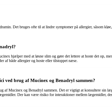
ydramin. Det bruges ofte til at lindre symptomer på allergier, såsom klø
enadryl?
ex hjælper med at løsne slim og gøre det lettere at hoste det op, mens
r af både allergier og hoste eller tilstoppet næse.
risici ved brug af Mucinex og Benadryl sammen?
brug af Mucinex og Benadryl sammen. Det er vigtigt at konsultere sin læ
ægemidler. Der kan være risiko for interaktioner mellem lægemidler, der