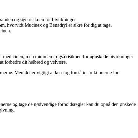
nden og øge risikoen for bivirkninger.
 om, hvorvidt Mucinex og Benadryl er sikre for dig at tage.
cinen.
af ​​medicinen, men minimerer også risikoen for uønskede bivirkninger
t forbedre dit helbred og velvære.
merne. Men det er vigtigt at læse og forstå instruktionerne for
tionerne og tage de nødvendige forholdsregler kan du opnå den ønskede
givning.