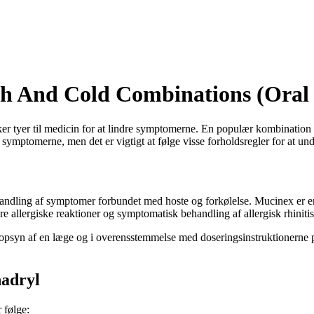
gh And Cold Combinations (Oral
r tyer til medicin for at lindre symptomerne. En populær kombination af
symptomerne, men det er vigtigt at følge visse forholdsregler for at un
handling af symptomer forbundet med hoste og forkølelse. Mucinex er en
re allergiske reaktioner og symptomatisk behandling af allergisk rhiniti
er opsyn af en læge og i overensstemmelse med doseringsinstruktionerne
nadryl
 følge: