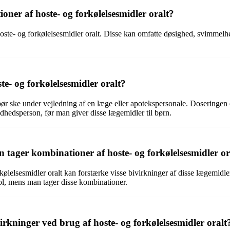
oner af hoste- og forkølelsesmidler oralt?
 hoste- og forkølelsesmidler oralt. Disse kan omfatte døsighed, svimmel
te- og forkølelsesmidler oralt?
 bør ske under vejledning af en læge eller apotekspersonale. Doseringen 
ndhedsperson, før man giver disse lægemidler til børn.
tager kombinationer af hoste- og forkølelsesmidler or
kølelsesmidler oralt kan forstærke visse bivirkninger af disse lægemid
hol, mens man tager disse kombinationer.
rkninger ved brug af hoste- og forkølelsesmidler oralt