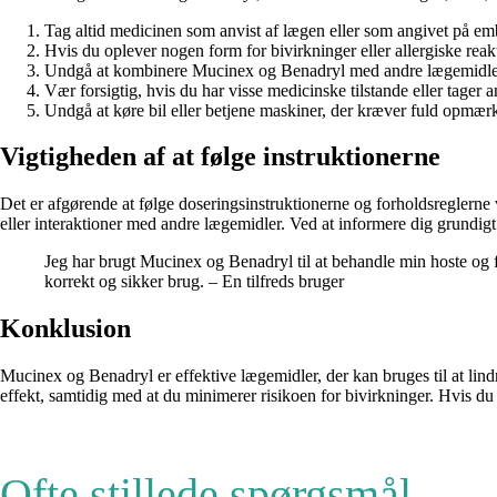
Tag altid medicinen som anvist af lægen eller som angivet på em
Hvis du oplever nogen form for bivirkninger eller allergiske reak
Undgå at kombinere Mucinex og Benadryl med andre lægemidler u
Vær forsigtig, hvis du har visse medicinske tilstande eller tager
Undgå at køre bil eller betjene maskiner, der kræver fuld opmæ
Vigtigheden af ​​at følge instruktionerne
Det er afgørende at følge doseringsinstruktionerne og forholdsreglerne
eller interaktioner med andre lægemidler. Ved at informere dig grundig
Jeg har brugt Mucinex og Benadryl til at behandle min hoste og for
korrekt og sikker brug. – En tilfreds bruger
Konklusion
Mucinex og Benadryl er effektive lægemidler, der kan bruges til at li
effekt, samtidig med at du minimerer risikoen for bivirkninger. Hvis du
Ofte stillede spørgsmål