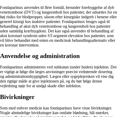
Fondaparinux anvendes til flere formål, herunder forebyggelse af dyb
venetrombose (DVT) og lungeemboli hos patienter, der udsættes for en
høj risiko for blodpropper, såsom efter kirurgiske indgreb i benene eller
generel kirurgi hos inaktive patienter. Fondaparinux bruges også til
behandling af akut dyb venetrombose og lungeemboli hos patienter
uden samtidig kræftsygdom. Det kan også anvendes til behandling af
akut koronart syndrom uden ST-segment elevation hos patienter, som
vil blive behandlet med enten en medicinsk behandlingsalternativ eller
en koronar intervention.
Anvendelse og administration
Fondaparinux administreres ved subkutan (under huden) injektion. Det
er vigtigt at følge din læges anvisninger præcist vedrørende dosering
og administrationshyppighed. Lægen eller sygeplejersken vil vise dig
den rigtige måde at give injektionen på, og du bør følge denne
vejledning nøje for at undgå skade eller infektion.
Bivirkninger
Som med enhver medicin kan fondaparinux have visse bivirkninger.
Nogle almindelige bivirkninger kan omfatte blødning, blå mærker,