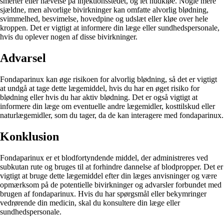
smerter eller hævelse på injektionsstedet, og let hudkløe. Nogle mere
sjældne, men alvorlige bivirkninger kan omfatte alvorlig blødning,
svimmelhed, besvimelse, hovedpine og udslæt eller kløe over hele
kroppen. Det er vigtigt at informere din læge eller sundhedspersonale,
hvis du oplever nogen af disse bivirkninger.
Advarsel
Fondaparinux kan øge risikoen for alvorlig blødning, så det er vigtigt
at undgå at tage dette lægemiddel, hvis du har en øget risiko for
blødning eller hvis du har aktiv blødning. Det er også vigtigt at
informere din læge om eventuelle andre lægemidler, kosttilskud eller
naturlægemidler, som du tager, da de kan interagere med fondaparinux.
Konklusion
Fondaparinux er et blodfortyndende middel, der administreres ved
subkutan rute og bruges til at forhindre dannelse af blodpropper. Det er
vigtigt at bruge dette lægemiddel efter din læges anvisninger og være
opmærksom på de potentielle bivirkninger og advarsler forbundet med
brugen af fondaparinux. Hvis du har spørgsmål eller bekymringer
vedrørende din medicin, skal du konsultere din læge eller
sundhedspersonale.