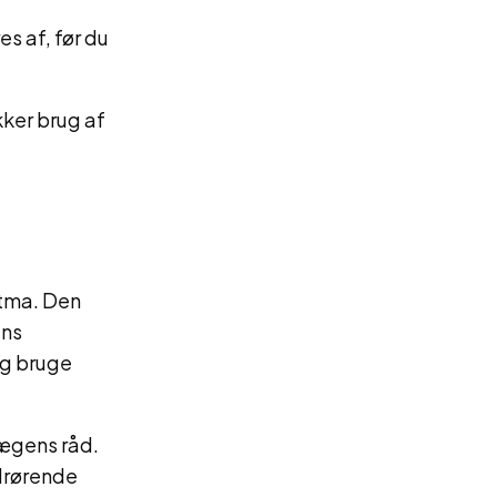
s af, før du
ikker brug af
stma. Den
ens
og bruge
lægens råd.
edrørende