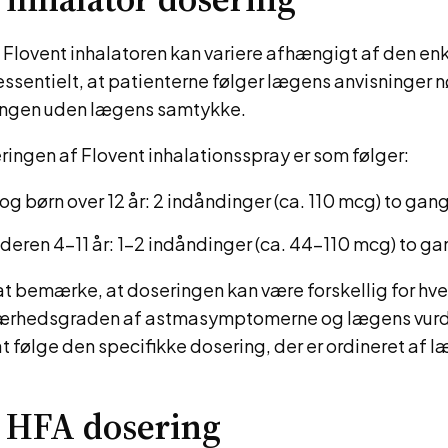
Flovent inhalatoren kan variere afhængigt af den enk
essentielt, at patienterne følger lægens anvisninger n
ingen uden lægens samtykke.
ingen af Flovent inhalationsspray er som følger:
og børn over 12 år: 2 indåndinger (ca. 110 mcg) to gan
alderen 4-11 år: 1-2 indåndinger (ca. 44-110 mcg) to g
 at bemærke, at doseringen kan være forskellig for hve
ærhedsgraden af astmasymptomerne og lægens vurde
 at følge den specifikke dosering, der er ordineret af 
 HFA dosering