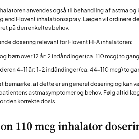
nhalatoren anvendes også til behandling af astma og 
 end Flovent inhalationsspray. Lægen vil ordinere d
ret på den enkeltes behov.
ende dosering relevant for Flovent HFA inhalatoren:
og børn over 12 år: 2 indåndinger (ca. 110 mcg) to gan
alderen 4-11 år: 1-2 indåndinger (ca. 44-110 mcg) to g
 at bemærke, at dette er en generel dosering og kan va
patientens astmasymptomer og behov. Følg altid læ
or den korrekte dosis.
son 110 mcg inhalator doseri