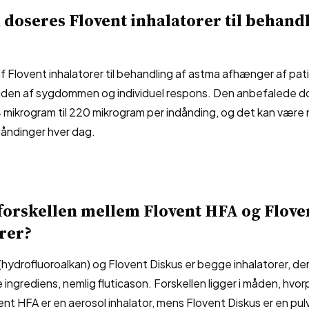
doseres Flovent inhalatorer til behandl
 Flovent inhalatorer til behandling af astma afhænger af pat
en af sygdommen og individuel respons. Den anbefalede do
4 mikrogram til 220 mikrogram per indånding, og det kan være
dåndinger hver dag.
forskellen mellem Flovent HFA og Flove
rer?
hydrofluoroalkan) og Flovent Diskus er begge inhalatorer, de
ingrediens, nemlig fluticason. Forskellen ligger i måden, hvo
ent HFA er en aerosol inhalator, mens Flovent Diskus er en pulv