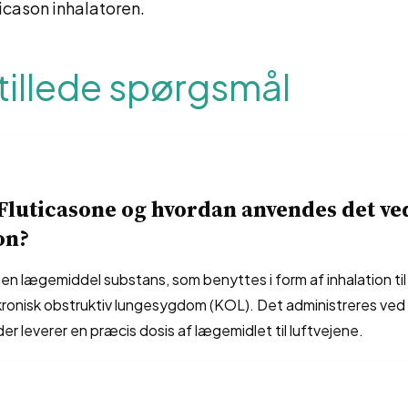
icason inhalatoren.
tillede spørgsmål
Fluticasone og hvordan anvendes det ve
on?
 en lægemiddel substans, som benyttes i form af inhalation ti
kronisk obstruktiv lungesygdom (KOL). Det administreres ved 
 der leverer en præcis dosis af lægemidlet til luftvejene.