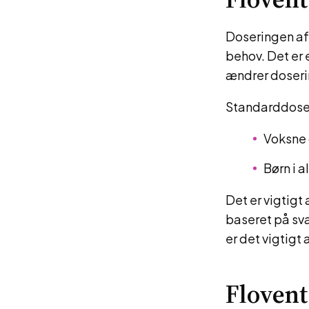
Doseringen af 
behov. Det er 
ændrer doser
Standarddoser
Voksne 
Børn i 
Det er vigtigt
baseret på sv
er det vigtigt
Flovent