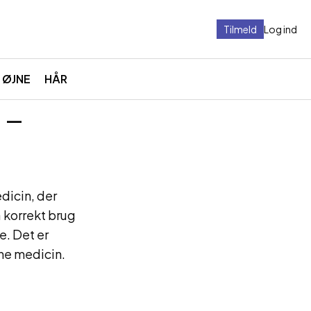
Tilmeld
Log ind
ØJNE
HÅR
 –
dicin, der
 korrekt brug
e. Det er
nne medicin.