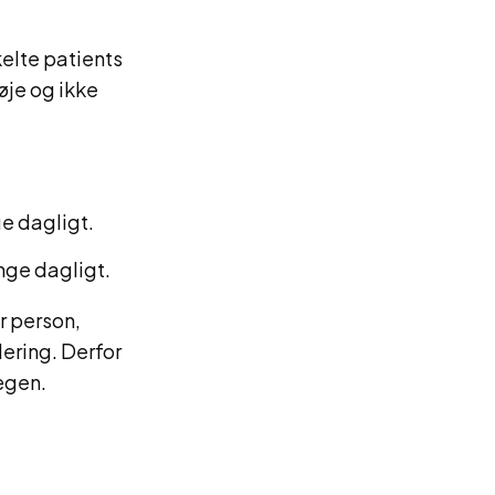
elte patients
øje og ikke
ge dagligt.
ange dagligt.
r person,
ring. Derfor
lægen.