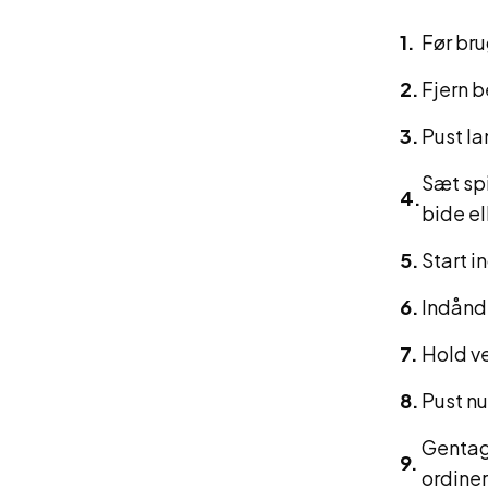
Før bru
Fjern 
Pust la
Sæt spi
bide el
Start i
Indånd 
Hold ve
Pust n
Gentag 
ordiner