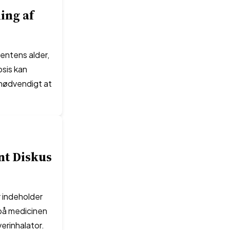
ing af
ientens alder,
sis kan
 nødvendigt at
nt Diskus
r indeholder
rpå medicinen
erinhalator.