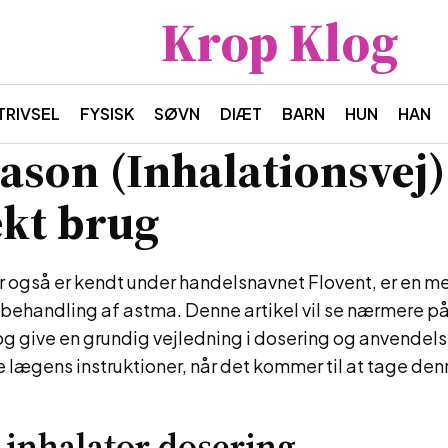
Krop Klog
TRIVSEL
FYSISK
SØVN
DIÆT
BARN
HUN
HAN
cason (Inhalationsvej)
kt brug
r også er kendt under handelsnavnet Flovent, er en me
behandling af astma. Denne artikel vil se nærmere på
og give en grundig vejledning i dosering og anvendels
ge lægens instruktioner, når det kommer til at tage de
 inhalator dosering