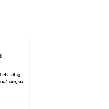
d
l behandling
indånding via