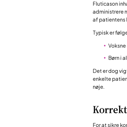
Fluticason inh
administrere 
af patientens
Typisk er følg
Voksne 
Børn i 
Det er dog vig
enkelte patien
nøje.
Korrekt
For at sikre ko