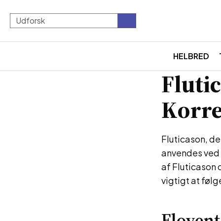
HELBRED
Fluti
Korre
Fluticason, de
anvendes ved 
af Fluticason 
vigtigt at føl
Flovent