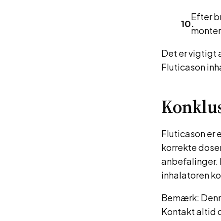
Efter b
monter
Det er vigtigt 
Fluticason inh
Konklu
Fluticason er 
korrekte dose
anbefalinger. 
inhalatoren ko
Bemærk: Denne 
Kontakt altid 