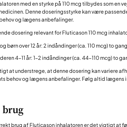
alatoren med en styrke på 110 mcg tilbydes som en vej 
medicinen. Denne doseringsstyrke kan være passen
 behov og lægens anbefalinger.
ende dosering relevant for Fluticason 110 mcg inhalat
og børn over 12 år: 2 indåndinger (ca. 110 mcg) to gan
alderen 4-11 år: 1-2 indåndinger (ca. 44-110 mcg) to g
tigt at understrege, at denne dosering kan variere a
ts behov og lægens anbefalinger. Følg altid lægens i
 brug
rrekt brug af Fluticason inhalatoren er det vigtigt at fø