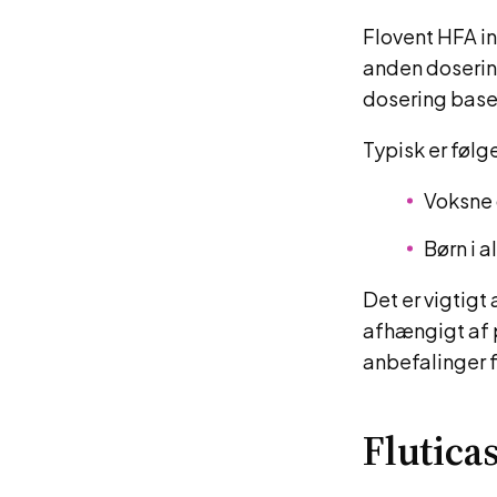
Flovent HFA i
anden dosering
dosering base
Typisk er følg
Voksne 
Børn i 
Det er vigtigt
afhængigt af 
anbefalinger f
Flutica