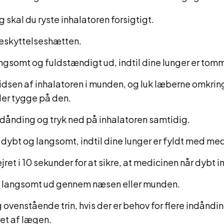
g skal du ryste inhalatoren forsigtigt.
beskyttelseshætten.
ngsomt og fuldstændigt ud, indtil dine lunger er tom
dsen af inhalatoren i munden, og luk læberne omkrin
ler tygge på den.
ndånding og tryk ned på inhalatoren samtidig.
dybt og langsomt, indtil dine lunger er fyldt med me
jret i 10 sekunder for at sikre, at medicinen når dybt i
u langsomt ud gennem næsen eller munden.
ovenstående trin, hvis der er behov for flere indåndi
et af lægen.