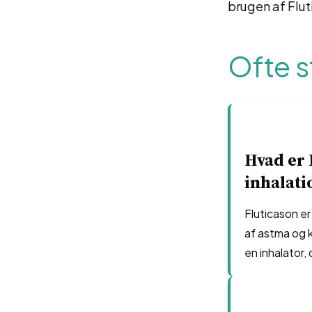
brugen af Flut
Ofte s
Hvad er 
inhalati
Fluticason er
af astma og 
en inhalator,