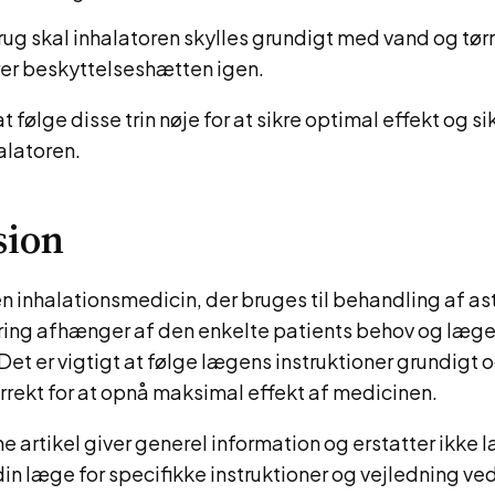
rug skal inhalatoren skylles grundigt med vand og tørre
er beskyttelseshætten igen.
at følge disse trin nøje for at sikre optimal effekt og s
alatoren.
sion
en inhalationsmedicin, der bruges til behandling af a
ring afhænger af den enkelte patients behov og læg
Det er vigtigt at følge lægens instruktioner grundigt 
rrekt for at opnå maksimal effekt af medicinen.
artikel giver generel information og erstatter ikke 
din læge for specifikke instruktioner og vejledning v