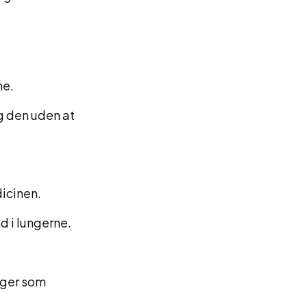
me.
g den uden at
dicinen.
nd i lungerne.
nger som