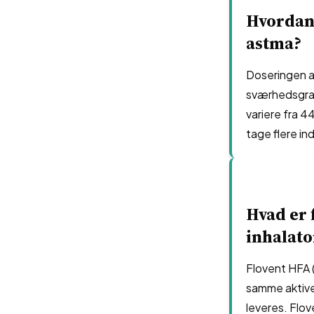
Hvordan 
astma?
Doseringen af
sværhedsgrad
variere fra 4
tage flere in
Hvad er 
inhalato
Flovent HFA (
samme aktive 
leveres. Flov