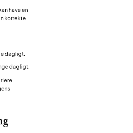
kan have en
en korrekte
ge dagligt.
ange dagligt.
riere
gens
ng