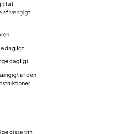
til at
de afhængigt
oren:
ge dagligt.
ange dagligt.
fhængigt af den
nstruktioner
lge disse trin: