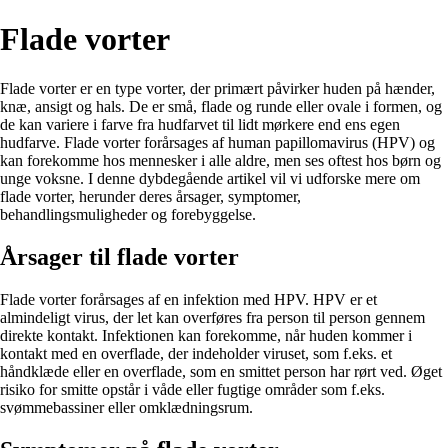
Flade vorter
Flade vorter er en type vorter, der primært påvirker huden på hænder,
knæ, ansigt og hals. De er små, flade og runde eller ovale i formen, og
de kan variere i farve fra hudfarvet til lidt mørkere end ens egen
hudfarve. Flade vorter forårsages af human papillomavirus (HPV) og
kan forekomme hos mennesker i alle aldre, men ses oftest hos børn og
unge voksne. I denne dybdegående artikel vil vi udforske mere om
flade vorter, herunder deres årsager, symptomer,
behandlingsmuligheder og forebyggelse.
Årsager til flade vorter
Flade vorter forårsages af en infektion med HPV. HPV er et
almindeligt virus, der let kan overføres fra person til person gennem
direkte kontakt. Infektionen kan forekomme, når huden kommer i
kontakt med en overflade, der indeholder viruset, som f.eks. et
håndklæde eller en overflade, som en smittet person har rørt ved. Øget
risiko for smitte opstår i våde eller fugtige områder som f.eks.
svømmebassiner eller omklædningsrum.