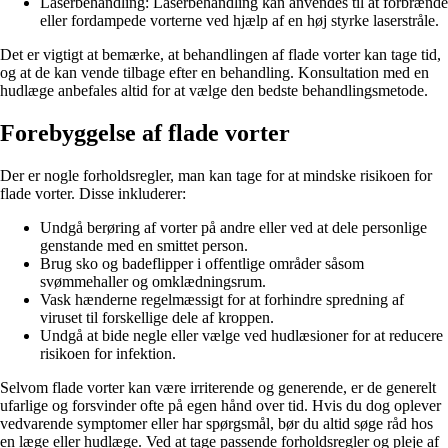
Laserbehandling: Laserbehandling kan anvendes til at forbrænde
eller fordampede vorterne ved hjælp af en høj styrke laserstråle.
Det er vigtigt at bemærke, at behandlingen af flade vorter kan tage tid,
og at de kan vende tilbage efter en behandling. Konsultation med en
hudlæge anbefales altid for at vælge den bedste behandlingsmetode.
Forebyggelse af flade vorter
Der er nogle forholdsregler, man kan tage for at mindske risikoen for
flade vorter. Disse inkluderer:
Undgå berøring af vorter på andre eller ved at dele personlige
genstande med en smittet person.
Brug sko og badeflipper i offentlige områder såsom
svømmehaller og omklædningsrum.
Vask hænderne regelmæssigt for at forhindre spredning af
viruset til forskellige dele af kroppen.
Undgå at bide negle eller vælge ved hudlæsioner for at reducere
risikoen for infektion.
Selvom flade vorter kan være irriterende og generende, er de generelt
ufarlige og forsvinder ofte på egen hånd over tid. Hvis du dog oplever
vedvarende symptomer eller har spørgsmål, bør du altid søge råd hos
en læge eller hudlæge. Ved at tage passende forholdsregler og pleje af