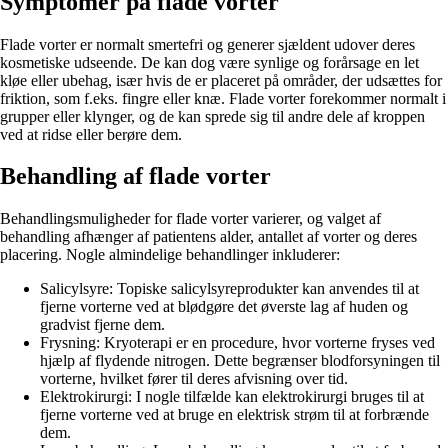
Symptomer på flade vorter
Flade vorter er normalt smertefri og generer sjældent udover deres
kosmetiske udseende. De kan dog være synlige og forårsage en let
kløe eller ubehag, især hvis de er placeret på områder, der udsættes for
friktion, som f.eks. fingre eller knæ. Flade vorter forekommer normalt i
grupper eller klynger, og de kan sprede sig til andre dele af kroppen
ved at ridse eller berøre dem.
Behandling af flade vorter
Behandlingsmuligheder for flade vorter varierer, og valget af
behandling afhænger af patientens alder, antallet af vorter og deres
placering. Nogle almindelige behandlinger inkluderer:
Salicylsyre: Topiske salicylsyreprodukter kan anvendes til at
fjerne vorterne ved at blødgøre det øverste lag af huden og
gradvist fjerne dem.
Frysning: Kryoterapi er en procedure, hvor vorterne fryses ved
hjælp af flydende nitrogen. Dette begrænser blodforsyningen til
vorterne, hvilket fører til deres afvisning over tid.
Elektrokirurgi: I nogle tilfælde kan elektrokirurgi bruges til at
fjerne vorterne ved at bruge en elektrisk strøm til at forbrænde
dem.