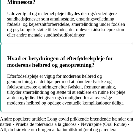
Minnesota?
Udover føtal og maternel pleje tilbydes der også yderligere
sundhedstjenester som amningstøtte, ernæringsvejledning,
fødsels- og kejsersnitforberedelse, smertelindring under fødslen
og psykologisk støtte til kvinder, der oplever fødselsdepression
eller andre mentale sundhedsudfordringer.
Hvad er betydningen af efterfødselspleje for
moderens helbred og genopretning?
Efterfødselspleje er vigtig for moderens helbred og
genopretning, da det hjælper med at håndtere fysiske og
følelsesmæssige ændringer efter fødslen, fremmer amning,
tilbyder smertelindring og støtte til at etablere en rutine for pleje
af den nyfødte. Det giver også mulighed for at overvåge
moderens helbred og opdage eventuelle komplikationer tidligt.
Andre populære artikler:
Long covid prikkende brændende hænder om
natten
•
Prueba de tolerancia a la glucosa
•
Nevirapine (Oral Route)
•
Alt, du bør vide om brugen af kaliumtilskud (oral og parenteral