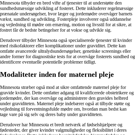
Minnesota tilbyder en bred vifte af tjenester til at understøtte den
sundhedsmæssige udvikling af fosteret. Dette inkluderer regelmæssige
prænatale undersøgelser, hvor læger og jordemødre overvåger barnets
vækst, sundhed og udvikling. Fosterpleje involverer også uddannelse
og vejledning til mødre om ernæring, motion og livsstil for at sikre, at
fostret får de bedste betingelser for at vokse og udvikle sig.
Derudover tilbyder Minnesota også specialiserede tjenester til kvinder
med risikofaktorer eller komplikationer under graviditet. Dette kan
omfatte avancerede ultralydsundersøgelser, genetiske screenings eller
andre former for diagnostiske tests for at overvåge fosterets sundhed og
identificere eventuelle potentielle problemer tidligt.
Modaliteter inden for maternel pleje
Minnesota stræber også mod at sikre omfattende maternel pleje for
gravide kvinder. Dette omfatter adgang til kvalificerede obstetrikere og
jordemødre, der kan overvåge og administrere den gravides helbred
under graviditeten. Maternel pleje indebærer også at tilbyde støtte og
vejledning til forventningsfulde mødre om, hvordan man bedst kan
tage vare på sig selv og deres baby under graviditeten.
Derudover har Minnesota et bredt netværk af fødselshjælpere og
fødesteder, der giver kvinder valgmuligheder og fleksibilitet i deres