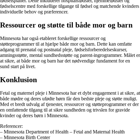
fødselsplaner. Dette inkluderer hospitalsfødsler, hjemmefødsler og
fødselscentre med forskellige tilgange til fødsel og matchende kvinders
individuelle behov og præferencer.
Ressourcer og støtte til både mor og barn
Minnesota har også etableret forskellige ressourcer og
støtteprogrammer til at hjælpe både mor og barn. Dette kan omfatte
adgang til prenatal og postnatal pleje, fødselsforberedelseskurser,
amningsstøtte, mental sundhedsstøtte og parent-ingrogrammer. Målet er
at sikre, at både mor og barn har det nødvendige fundament for en
sund start på livet.
Konklusion
Fetal og maternel pleje i Minnesota har et dybt engagement i at sikre, at
både mødre og deres ufødte børn får den bedste pleje og støtte muligt.
Med et bredt udvalg af tjenester, ressourcer og støtteprogrammer er der
en omfattende tilgang til at sikre sundheden og trivslen for gravide
kvinder og deres børn i Minnesota.
Referencer:
– Minnesota Department of Health – Fetal and Maternal Health
– Minnesota Birth Center