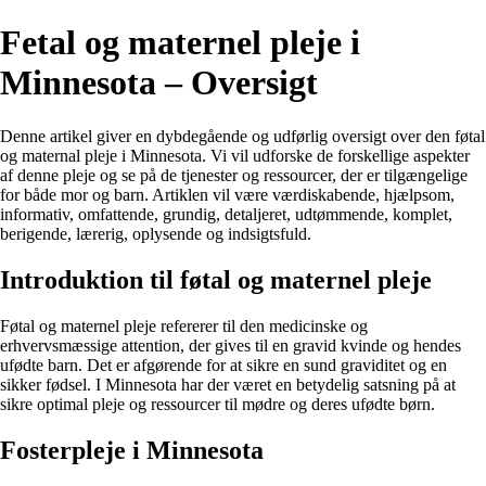
Fetal og maternel pleje i
Minnesota – Oversigt
Denne artikel giver en dybdegående og udførlig oversigt over den føtal
og maternal pleje i Minnesota. Vi vil udforske de forskellige aspekter
af denne pleje og se på de tjenester og ressourcer, der er tilgængelige
for både mor og barn. Artiklen vil være værdiskabende, hjælpsom,
informativ, omfattende, grundig, detaljeret, udtømmende, komplet,
berigende, lærerig, oplysende og indsigtsfuld.
Introduktion til føtal og maternel pleje
Føtal og maternel pleje refererer til den medicinske og
erhvervsmæssige attention, der gives til en gravid kvinde og hendes
ufødte barn. Det er afgørende for at sikre en sund graviditet og en
sikker fødsel. I Minnesota har der været en betydelig satsning på at
sikre optimal pleje og ressourcer til mødre og deres ufødte børn.
Fosterpleje i Minnesota