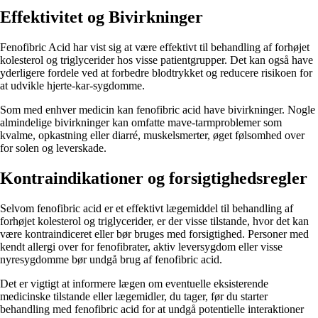
Effektivitet og Bivirkninger
Fenofibric Acid har vist sig at være effektivt til behandling af forhøjet
kolesterol og triglycerider hos visse patientgrupper. Det kan også have
yderligere fordele ved at forbedre blodtrykket og reducere risikoen for
at udvikle hjerte-kar-sygdomme.
Som med enhver medicin kan fenofibric acid have bivirkninger. Nogle
almindelige bivirkninger kan omfatte mave-tarmproblemer som
kvalme, opkastning eller diarré, muskelsmerter, øget følsomhed over
for solen og leverskade.
Kontraindikationer og forsigtighedsregler
Selvom fenofibric acid er et effektivt lægemiddel til behandling af
forhøjet kolesterol og triglycerider, er der visse tilstande, hvor det kan
være kontraindiceret eller bør bruges med forsigtighed. Personer med
kendt allergi over for fenofibrater, aktiv leversygdom eller visse
nyresygdomme bør undgå brug af fenofibric acid.
Det er vigtigt at informere lægen om eventuelle eksisterende
medicinske tilstande eller lægemidler, du tager, før du starter
behandling med fenofibric acid for at undgå potentielle interaktioner