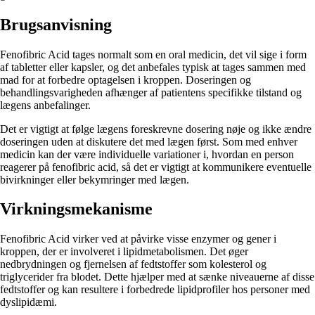
Brugsanvisning
Fenofibric Acid tages normalt som en oral medicin, det vil sige i form
af tabletter eller kapsler, og det anbefales typisk at tages sammen med
mad for at forbedre optagelsen i kroppen. Doseringen og
behandlingsvarigheden afhænger af patientens specifikke tilstand og
lægens anbefalinger.
Det er vigtigt at følge lægens foreskrevne dosering nøje og ikke ændre
doseringen uden at diskutere det med lægen først. Som med enhver
medicin kan der være individuelle variationer i, hvordan en person
reagerer på fenofibric acid, så det er vigtigt at kommunikere eventuelle
bivirkninger eller bekymringer med lægen.
Virkningsmekanisme
Fenofibric Acid virker ved at påvirke visse enzymer og gener i
kroppen, der er involveret i lipidmetabolismen. Det øger
nedbrydningen og fjernelsen af fedtstoffer som kolesterol og
triglycerider fra blodet. Dette hjælper med at sænke niveauerne af disse
fedtstoffer og kan resultere i forbedrede lipidprofiler hos personer med
dyslipidæmi.