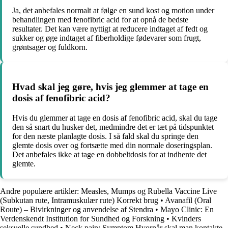
Ja, det anbefales normalt at følge en sund kost og motion under
behandlingen med fenofibric acid for at opnå de bedste
resultater. Det kan være nyttigt at reducere indtaget af fedt og
sukker og øge indtaget af fiberholdige fødevarer som frugt,
grøntsager og fuldkorn.
Hvad skal jeg gøre, hvis jeg glemmer at tage en
dosis af fenofibric acid?
Hvis du glemmer at tage en dosis af fenofibric acid, skal du tage
den så snart du husker det, medmindre det er tæt på tidspunktet
for den næste planlagte dosis. I så fald skal du springe den
glemte dosis over og fortsætte med din normale doseringsplan.
Det anbefales ikke at tage en dobbeltdosis for at indhente det
glemte.
Andre populære artikler:
Measles, Mumps og Rubella Vaccine Live
(Subkutan rute, Intramuskulær rute) Korrekt brug
•
Avanafil (Oral
Route) – Bivirkninger og anvendelse af Stendra
•
Mayo Clinic: En
Verdenskendt Institution for Sundhed og Forskning
•
Kvinders
seksuelle sundhed
•
Neck pain: Symptom Hvornår skal man kontakte