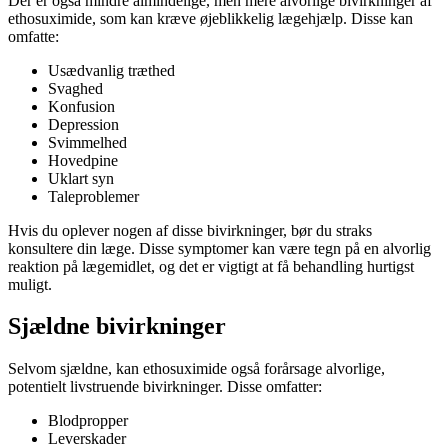
Der er også mindre almindelige, men mere alvorlige bivirkninger af
ethosuximide, som kan kræve øjeblikkelig lægehjælp. Disse kan
omfatte:
Usædvanlig træthed
Svaghed
Konfusion
Depression
Svimmelhed
Hovedpine
Uklart syn
Taleproblemer
Hvis du oplever nogen af disse bivirkninger, bør du straks
konsultere din læge. Disse symptomer kan være tegn på en alvorlig
reaktion på lægemidlet, og det er vigtigt at få behandling hurtigst
muligt.
Sjældne bivirkninger
Selvom sjældne, kan ethosuximide også forårsage alvorlige,
potentielt livstruende bivirkninger. Disse omfatter:
Blodpropper
Leverskader