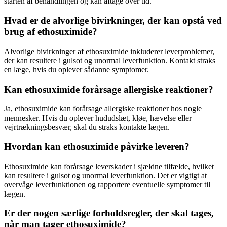
starten af behandlingen og kan aftage over tid.
Hvad er de alvorlige bivirkninger, der kan opstå ved
brug af ethosuximide?
Alvorlige bivirkninger af ethosuximide inkluderer leverproblemer,
der kan resultere i gulsot og unormal leverfunktion. Kontakt straks
en læge, hvis du oplever sådanne symptomer.
Kan ethosuximide forårsage allergiske reaktioner?
Ja, ethosuximide kan forårsage allergiske reaktioner hos nogle
mennesker. Hvis du oplever hududslæt, kløe, hævelse eller
vejrtrækningsbesvær, skal du straks kontakte lægen.
Hvordan kan ethosuximide påvirke leveren?
Ethosuximide kan forårsage leverskader i sjældne tilfælde, hvilket
kan resultere i gulsot og unormal leverfunktion. Det er vigtigt at
overvåge leverfunktionen og rapportere eventuelle symptomer til
lægen.
Er der nogen særlige forholdsregler, der skal tages,
når man tager ethosuximide?