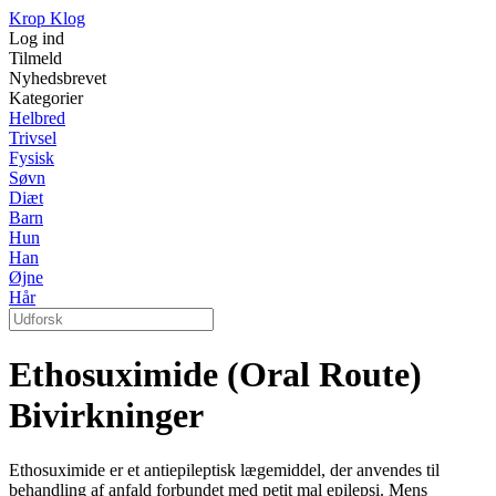
Krop Klog
Log ind
Tilmeld
Nyhedsbrevet
Kategorier
Helbred
Trivsel
Fysisk
Søvn
Diæt
Barn
Hun
Han
Øjne
Hår
Ethosuximide (Oral Route)
Bivirkninger
Ethosuximide er et antiepileptisk lægemiddel, der anvendes til
behandling af anfald forbundet med petit mal epilepsi. Mens