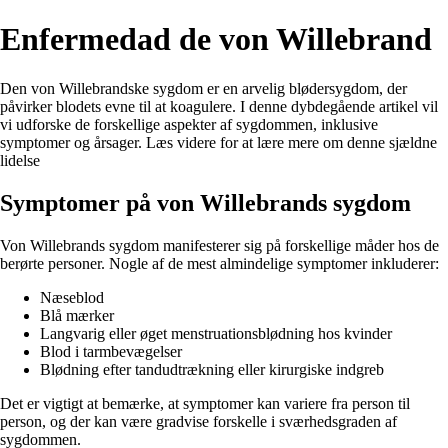
Enfermedad de von Willebrand
Den von Willebrandske sygdom er en arvelig blødersygdom, der
påvirker blodets evne til at koagulere. I denne dybdegående artikel vil
vi udforske de forskellige aspekter af sygdommen, inklusive
symptomer og årsager. Læs videre for at lære mere om denne sjældne
lidelse
Symptomer på von Willebrands sygdom
Von Willebrands sygdom manifesterer sig på forskellige måder hos de
berørte personer. Nogle af de mest almindelige symptomer inkluderer:
Næseblod
Blå mærker
Langvarig eller øget menstruationsblødning hos kvinder
Blod i tarmbevægelser
Blødning efter tandudtrækning eller kirurgiske indgreb
Det er vigtigt at bemærke, at symptomer kan variere fra person til
person, og der kan være gradvise forskelle i sværhedsgraden af
sygdommen.