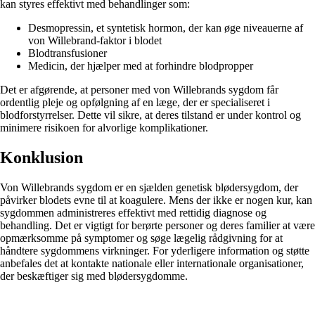
kan styres effektivt med behandlinger som:
Desmopressin, et syntetisk hormon, der kan øge niveauerne af
von Willebrand-faktor i blodet
Blodtransfusioner
Medicin, der hjælper med at forhindre blodpropper
Det er afgørende, at personer med von Willebrands sygdom får
ordentlig pleje og opfølgning af en læge, der er specialiseret i
blodforstyrrelser. Dette vil sikre, at deres tilstand er under kontrol og
minimere risikoen for alvorlige komplikationer.
Konklusion
Von Willebrands sygdom er en sjælden genetisk blødersygdom, der
påvirker blodets evne til at koagulere. Mens der ikke er nogen kur, kan
sygdommen administreres effektivt med rettidig diagnose og
behandling. Det er vigtigt for berørte personer og deres familier at være
opmærksomme på symptomer og søge lægelig rådgivning for at
håndtere sygdommens virkninger. For yderligere information og støtte
anbefales det at kontakte nationale eller internationale organisationer,
der beskæftiger sig med blødersygdomme.