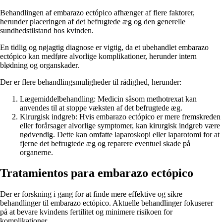
Behandlingen af embarazo ectópico afhænger af flere faktorer,
herunder placeringen af ​​det befrugtede æg og den generelle
sundhedstilstand hos kvinden.
En tidlig og nøjagtig diagnose er vigtig, da et ubehandlet embarazo
ectópico kan medføre alvorlige komplikationer, herunder intern
blødning og organskader.
Der er flere behandlingsmuligheder til rådighed, herunder:
Lægemiddelbehandling: Medicin såsom methotrexat kan
anvendes til at stoppe væksten af det befrugtede æg.
Kirurgisk indgreb: Hvis embarazo ectópico er mere fremskreden
eller forårsager alvorlige symptomer, kan kirurgisk indgreb være
nødvendig. Dette kan omfatte laparoskopi eller laparotomi for at
fjerne det befrugtede æg og reparere eventuel skade på
organerne.
Tratamientos para embarazo ectópico
Der er forskning i gang for at finde mere effektive og sikre
behandlinger til embarazo ectópico. Aktuelle behandlinger fokuserer
på at bevare kvindens fertilitet og minimere risikoen for
komplikationer.