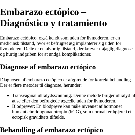
Embarazo ectópico –
Diagnóstico y tratamiento
Embarazo ectópico, også kendt som uden for livmoderen, er en
medicinsk tilstand, hvor et befrugtet æg implanterer sig uden for
livmoderen. Dette er en alvorlig tilstand, der kræver nøjagtig diagnose
og hurtig indgriben for at undgå komplikationer.
Diagnose af embarazo ectópico
Diagnosen af ​​embarazo ectópico er afgørende for korrekt behandling.
Der er flere metoder til diagnose, herunder:
Transvaginal ultralydsscanning: Denne metode bruger ultralyd til
at se efter den befrugtede ægcelle uden for livmoderen.
Blodprøver: En blodprøve kan måle niveauet af hormonet
humant choriongonadotropin (hCG), som normalt er højere i et
ectopisk graviditets tilfælde.
Behandling af embarazo ectópico