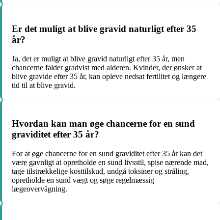
Er det muligt at blive gravid naturligt efter 35
år?
Ja, det er muligt at blive gravid naturligt efter 35 år, men
chancerne falder gradvist med alderen. Kvinder, der ønsker at
blive gravide efter 35 år, kan opleve nedsat fertilitet og længere
tid til at blive gravid.
Hvordan kan man øge chancerne for en sund
graviditet efter 35 år?
For at øge chancerne for en sund graviditet efter 35 år kan det
være gavnligt at opretholde en sund livsstil, spise nærende mad,
tage tilstrækkelige kosttilskud, undgå toksiner og stråling,
opretholde en sund vægt og søge regelmæssig
lægeovervågning.