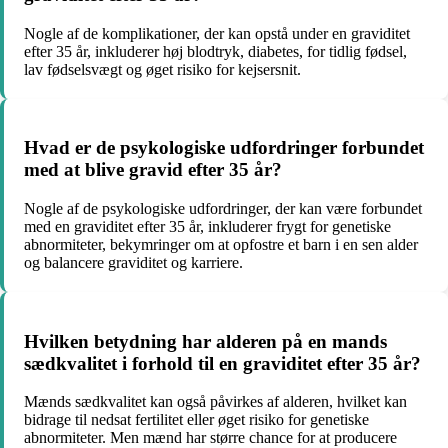
Nogle af de komplikationer, der kan opstå under en graviditet
efter 35 år, inkluderer høj blodtryk, diabetes, for tidlig fødsel,
lav fødselsvægt og øget risiko for kejsersnit.
Hvad er de psykologiske udfordringer forbundet
med at blive gravid efter 35 år?
Nogle af de psykologiske udfordringer, der kan være forbundet
med en graviditet efter 35 år, inkluderer frygt for genetiske
abnormiteter, bekymringer om at opfostre et barn i en sen alder
og balancere graviditet og karriere.
Hvilken betydning har alderen på en mands
sædkvalitet i forhold til en graviditet efter 35 år?
Mænds sædkvalitet kan også påvirkes af alderen, hvilket kan
bidrage til nedsat fertilitet eller øget risiko for genetiske
abnormiteter. Men mænd har større chance for at producere