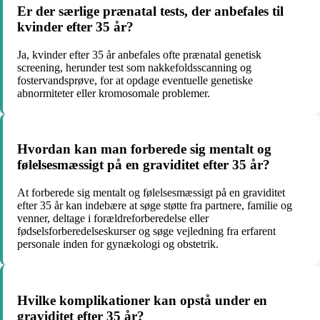
Er der særlige prænatal tests, der anbefales til
kvinder efter 35 år?
Ja, kvinder efter 35 år anbefales ofte prænatal genetisk
screening, herunder test som nakkefoldsscanning og
fostervandsprøve, for at opdage eventuelle genetiske
abnormiteter eller kromosomale problemer.
Hvordan kan man forberede sig mentalt og
følelsesmæssigt på en graviditet efter 35 år?
At forberede sig mentalt og følelsesmæssigt på en graviditet
efter 35 år kan indebære at søge støtte fra partnere, familie og
venner, deltage i forældreforberedelse eller
fødselsforberedelseskurser og søge vejledning fra erfarent
personale inden for gynækologi og obstetrik.
Hvilke komplikationer kan opstå under en
graviditet efter 35 år?