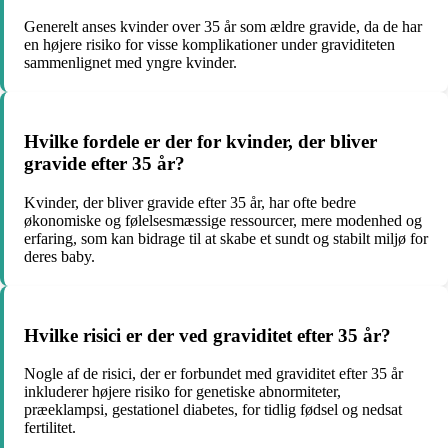
Generelt anses kvinder over 35 år som ældre gravide, da de har
en højere risiko for visse komplikationer under graviditeten
sammenlignet med yngre kvinder.
Hvilke fordele er der for kvinder, der bliver
gravide efter 35 år?
Kvinder, der bliver gravide efter 35 år, har ofte bedre
økonomiske og følelsesmæssige ressourcer, mere modenhed og
erfaring, som kan bidrage til at skabe et sundt og stabilt miljø for
deres baby.
Hvilke risici er der ved graviditet efter 35 år?
Nogle af de risici, der er forbundet med graviditet efter 35 år
inkluderer højere risiko for genetiske abnormiteter,
præeklampsi, gestationel diabetes, for tidlig fødsel og nedsat
fertilitet.