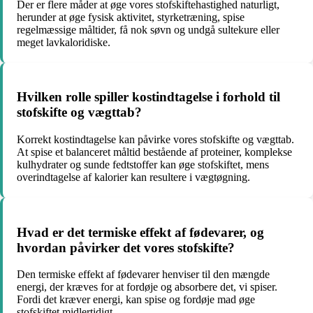
Der er flere måder at øge vores stofskiftehastighed naturligt,
herunder at øge fysisk aktivitet, styrketræning, spise
regelmæssige måltider, få nok søvn og undgå sultekure eller
meget lavkaloridiske.
Hvilken rolle spiller kostindtagelse i forhold til
stofskifte og vægttab?
Korrekt kostindtagelse kan påvirke vores stofskifte og vægttab.
At spise et balanceret måltid bestående af proteiner, komplekse
kulhydrater og sunde fedtstoffer kan øge stofskiftet, mens
overindtagelse af kalorier kan resultere i vægtøgning.
Hvad er det termiske effekt af fødevarer, og
hvordan påvirker det vores stofskifte?
Den termiske effekt af fødevarer henviser til den mængde
energi, der kræves for at fordøje og absorbere det, vi spiser.
Fordi det kræver energi, kan spise og fordøje mad øge
stofskiftet midlertidigt.