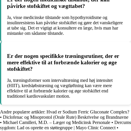
påvirke stofskiftet og vægttabet?
Ja, visse medicinske tilstande som hypothyroidisme og
insulinresistens kan påvirke stofskiftet og gøre det vanskeligere
at tabe sig. Det er vigtigt at konsultere en læge, hvis man har
mistanke om sådanne tilstande.
Er der nogen specifikke træningsrutiner, der er
mere effektive til at forbrænde kalorier og øge
stofskiftet?
Ja, træningsformer som intervaltræning med høj intensitet
(HIIT), kredsløbstræning og vægtløftning kan være mere
effektive til at forbrænde kalorier og øge stofskiftet end
traditionel kardiovaskulær motion.
Andre populære artikler:
Hvad er Sodium Ferric Gluconate Complex?
•
Diclofenac og Misoprostol (Orale Rute) Beskrivelse og Brandnavne
•
Michael Camilleri, M.D. – Læger og Medicinsk Personale
•
Dercums
sygdom: Lad os oprette en støttegruppe | Mayo Clinic Connect
•