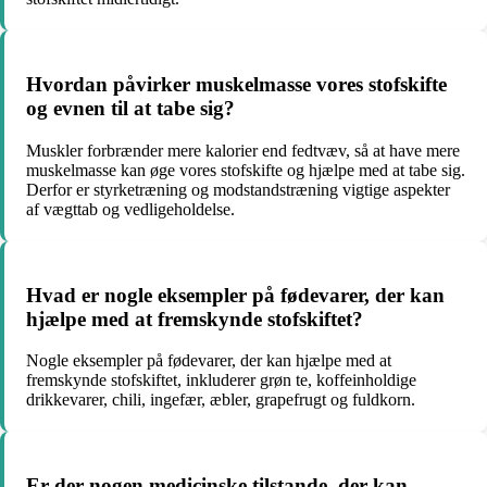
Hvordan påvirker muskelmasse vores stofskifte
og evnen til at tabe sig?
Muskler forbrænder mere kalorier end fedtvæv, så at have mere
muskelmasse kan øge vores stofskifte og hjælpe med at tabe sig.
Derfor er styrketræning og modstandstræning vigtige aspekter
af vægttab og vedligeholdelse.
Hvad er nogle eksempler på fødevarer, der kan
hjælpe med at fremskynde stofskiftet?
Nogle eksempler på fødevarer, der kan hjælpe med at
fremskynde stofskiftet, inkluderer grøn te, koffeinholdige
drikkevarer, chili, ingefær, æbler, grapefrugt og fuldkorn.
Er der nogen medicinske tilstande, der kan