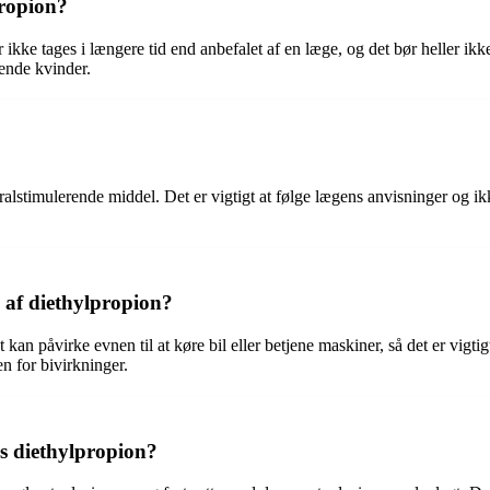
propion?
r ikke tages i længere tid end anbefalet af en læge, og det bør heller 
mende kvinder.
ralstimulerende middel. Det er vigtigt at følge lægens anvisninger og ikk
n af diethylpropion?
 kan påvirke evnen til at køre bil eller betjene maskiner, så det er vigti
n for bivirkninger.
is diethylpropion?