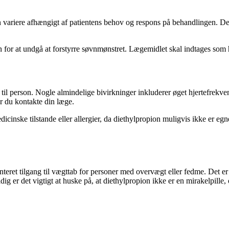
variere afhængigt af patientens behov og respons på behandlingen. Det 
en for at undgå at forstyrre søvnmønstret. Lægemidlet skal indtages som
 til person. Nogle almindelige bivirkninger inkluderer øget hjertefrekv
ør du kontakte din læge.
icinske tilstande eller allergier, da diethylpropion muligvis ikke er eg
teret tilgang til vægttab for personer med overvægt eller fedme. Det er
dig er det vigtigt at huske på, at diethylpropion ikke er en mirakelpille