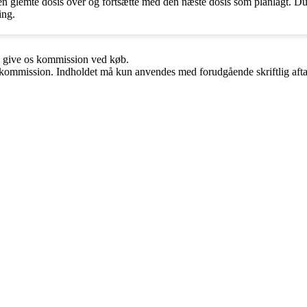
en glemte dosis over og fortsætte med den næste dosis som planlagt. Du 
ing.
n give os kommission ved køb.
få kommission. Indholdet må kun anvendes med forudgående skriftlig afta