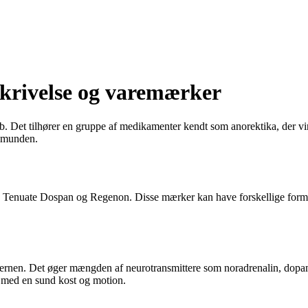
skrivelse og varemærker
b. Det tilhører en gruppe af medikamenter kendt som anorektika, der vir
m munden.
 Tenuate Dospan og Regenon. Disse mærker kan have forskellige formuler
 hjernen. Det øger mængden af neurotransmittere som noradrenalin, dopam
es med en sund kost og motion.