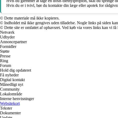
Hvis du glemmer at tage en dosis diethylpropion, skal du springe d
Hvis du er i tvivl, bør du kontakte din læge eller apotek for rådgivn
© Dette materiale må ikke kopieres.
© Indholdet må ikke gengives uden tilladelse. Nogle links på siden ka
© Dette site er omfattet af ophavsret. Ved køb via vores links kan vi 
Netværk
Udbyder
Annoncepartner
Formidler
Støtte
Presse
Ring
Forum
Hold dig opdateret
Få nyheder
Digital kontakt
Månedligt nyt
Community
Lokalområde
Interne henvisninger
Websitekort
Tekster
Dokumenter
Update