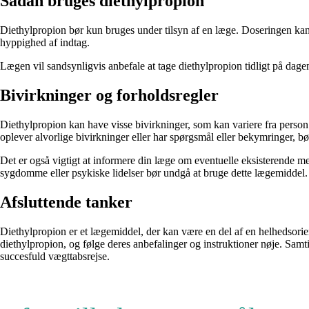
Sådan bruges diethylpropion
Diethylpropion bør kun bruges under tilsyn af en læge. Doseringen kan 
hyppighed af indtag.
Lægen vil sandsynligvis anbefale at tage diethylpropion tidligt på dag
Bivirkninger og forholdsregler
Diethylpropion kan have visse bivirkninger, som kan variere fra person
oplever alvorlige bivirkninger eller har spørgsmål eller bekymringer, b
Det er også vigtigt at informere din læge om eventuelle eksisterende med
sygdomme eller psykiske lidelser bør undgå at bruge dette lægemiddel.
Afsluttende tanker
Diethylpropion er et lægemiddel, der kan være en del af en helhedsorien
diethylpropion, og følge deres anbefalinger og instruktioner nøje. Samti
succesfuld vægttabsrejse.