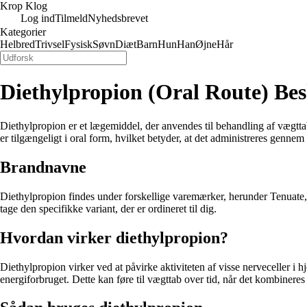
Krop Klog
Log ind
Tilmeld
Nyhedsbrevet
Kategorier
Helbred
Trivsel
Fysisk
Søvn
Diæt
Barn
Hun
Han
Øjne
Hår
Diethylpropion (Oral Route) Be
Diethylpropion er et lægemiddel, der anvendes til behandling af vægtta
er tilgængeligt i oral form, hvilket betyder, at det administreres genne
Brandnavne
Diethylpropion findes under forskellige varemærker, herunder Tenuate,
tage den specifikke variant, der er ordineret til dig.
Hvordan virker diethylpropion?
Diethylpropion virker ved at påvirke aktiviteten af visse nerveceller i
energiforbruget. Dette kan føre til vægttab over tid, når det kombiner