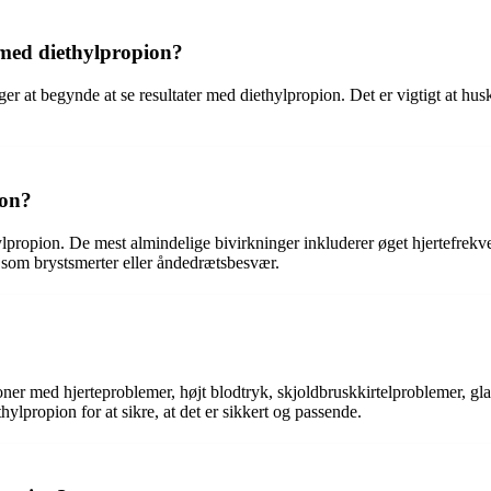
r med diethylpropion?
 uger at begynde at se resultater med diethylpropion. Det er vigtigt at 
ion?
lpropion. De mest almindelige bivirkninger inkluderer øget hjertefrekve
r som brystsmerter eller åndedrætsbesvær.
rsoner med hjerteproblemer, højt blodtryk, skjoldbruskkirtelproblemer, g
ylpropion for at sikre, at det er sikkert og passende.