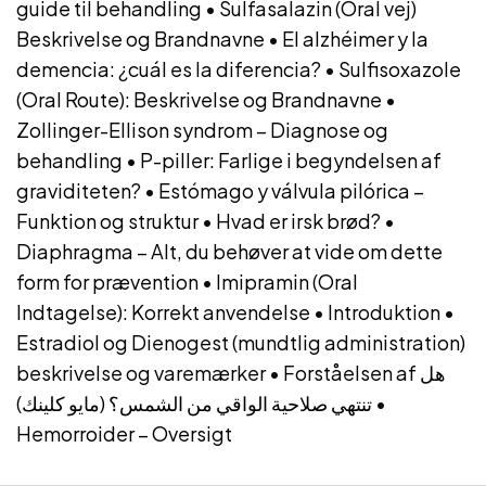
guide til behandling
•
Sulfasalazin (Oral vej)
Beskrivelse og Brandnavne
•
El alzhéimer y la
demencia: ¿cuál es la diferencia?
•
Sulfisoxazole
(Oral Route): Beskrivelse og Brandnavne
•
Zollinger-Ellison syndrom – Diagnose og
behandling
•
P-piller: Farlige i begyndelsen af ​​
graviditeten?
•
Estómago y válvula pilórica –
Funktion og struktur
•
Hvad er irsk brød?
•
Diaphragma – Alt, du behøver at vide om dette
form for prævention
•
Imipramin (Oral
Indtagelse): Korrekt anvendelse
•
Introduktion
•
Estradiol og Dienogest (mundtlig administration)
beskrivelse og varemærker
•
Forståelsen af هل
تنتهي صلاحية الواقي من الشمس؟ (مايو كلينك)
•
Hemorroider – Oversigt