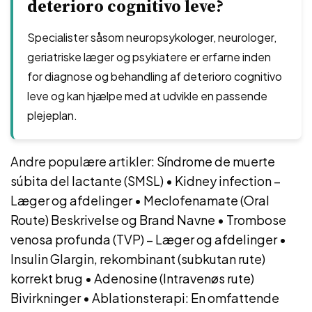
deterioro cognitivo leve?
Specialister såsom neuropsykologer, neurologer,
geriatriske læger og psykiatere er erfarne inden
for diagnose og behandling af deterioro cognitivo
leve og kan hjælpe med at udvikle en passende
plejeplan.
Andre populære artikler:
Síndrome de muerte
súbita del lactante (SMSL)
•
Kidney infection –
Læger og afdelinger
•
Meclofenamate (Oral
Route) Beskrivelse og Brand Navne
•
Trombose
venosa profunda (TVP) – Læger og afdelinger
•
Insulin Glargin, rekombinant (subkutan rute)
korrekt brug
•
Adenosine (Intravenøs rute)
Bivirkninger
•
Ablationsterapi: En omfattende