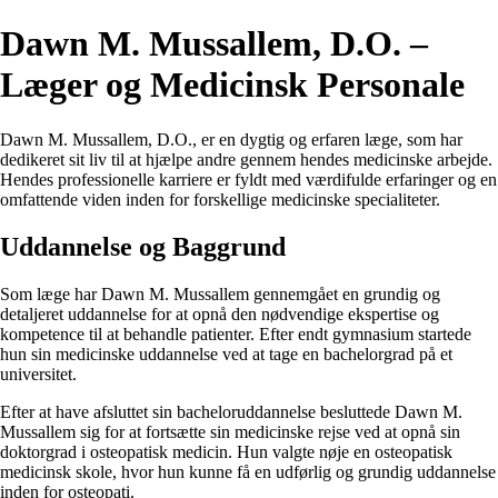
Dawn M. Mussallem, D.O. –
Læger og Medicinsk Personale
Dawn M. Mussallem, D.O., er en dygtig og erfaren læge, som har
dedikeret sit liv til at hjælpe andre gennem hendes medicinske arbejde.
Hendes professionelle karriere er fyldt med værdifulde erfaringer og en
omfattende viden inden for forskellige medicinske specialiteter.
Uddannelse og Baggrund
Som læge har Dawn M. Mussallem gennemgået en grundig og
detaljeret uddannelse for at opnå den nødvendige ekspertise og
kompetence til at behandle patienter. Efter endt gymnasium startede
hun sin medicinske uddannelse ved at tage en bachelorgrad på et
universitet.
Efter at have afsluttet sin bacheloruddannelse besluttede Dawn M.
Mussallem sig for at fortsætte sin medicinske rejse ved at opnå sin
doktorgrad i osteopatisk medicin. Hun valgte nøje en osteopatisk
medicinsk skole, hvor hun kunne få en udførlig og grundig uddannelse
inden for osteopati.