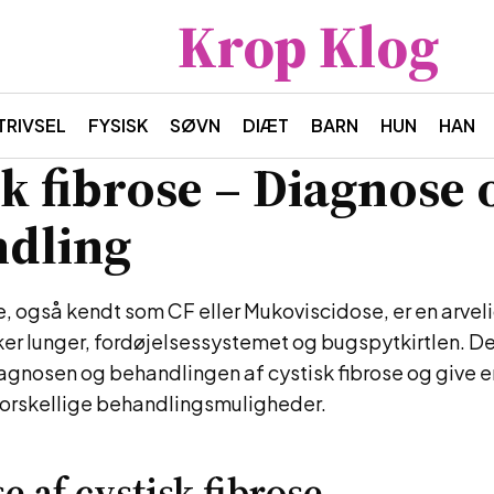
Krop Klog
TRIVSEL
FYSISK
SØVN
DIÆT
BARN
HUN
HAN
sk fibrose – Diagnose 
dling
e, også kendt som CF eller Mukoviscidose, er en arve
er lunger, fordøjelsessystemet og bugspytkirtlen. Den
iagnosen og behandlingen af cystisk fibrose og give
 forskellige behandlingsmuligheder.
e af cystisk fibrose