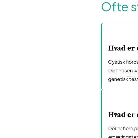
Ofte s
Hvad er 
Cystisk fibro
Diagnosen ka
genetisk tes
Hvad er 
Der er flere 
ernæringstera