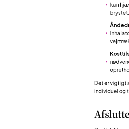
kan hjæ
brystet
Åndedr
inhalat
vejrtræ
Kosttil
nødvend
opretho
Det er vigtigt
individuel og 
Afslut