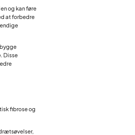
len og kan føre
ed at forbedre
vendige
rebygge
. Disse
bedre
tisk fibrose og
drætsøvelser,