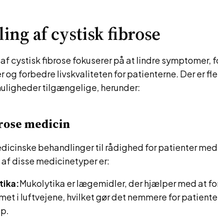
ing af cystisk fibrose
f cystisk fibrose fokuserer på at lindre symptomer, f
 og forbedre livskvaliteten for patienterne. Der er fle
ligheder tilgængelige, herunder:
brose medicin
edicinske behandlinger til rådighed for patienter med
 af disse medicinetyper er:
tika:
Mukolytika er lægemidler, der hjælper med at f
imet i luftvejene, hvilket gør det nemmere for patiente
op.