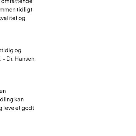
og omfattende
ommen tidligt
valitet og
ttidig og
 – Dr. Hansen,
 en
dling kan
g leve et godt