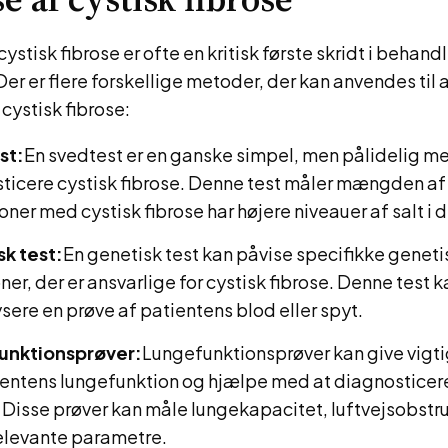
ystisk fibrose er ofte en kritisk første skridt i behand
 er flere forskellige metoder, der kan anvendes til 
cystisk fibrose:
st:
En svedtest er en ganske simpel, men pålidelig met
ticere cystisk fibrose. Denne test måler mængden af s
ner med cystisk fibrose har højere niveauer af salt i 
k test:
En genetisk test kan påvise specifikke genet
er, der er ansvarlige for cystisk fibrose. Denne test 
sere en prøve af patientens blod eller spyt.
unktionsprøver:
Lungefunktionsprøver kan give vigti
entens lungefunktion og hjælpe med at diagnosticere
. Disse prøver kan måle lungekapacitet, luftvejsobstr
elevante parametre.