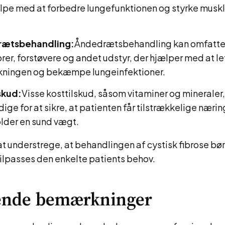
lpe med at forbedre lungefunktionen og styrke musk
.
ætsbehandling:
Åndedrætsbehandling kan omfatte
orer, forstøvere og andet udstyr, der hjælper med at le
kningen og bekæmpe lungeinfektioner.
skud:
Visse kosttilskud, såsom vitaminer og mineraler
ige for at sikre, at patienten får tilstrækkelige nærin
lder en sund vægt.
 at understrege, at behandlingen af cystisk fibrose bø
tilpasses den enkelte patients behov.
tende bemærkninger