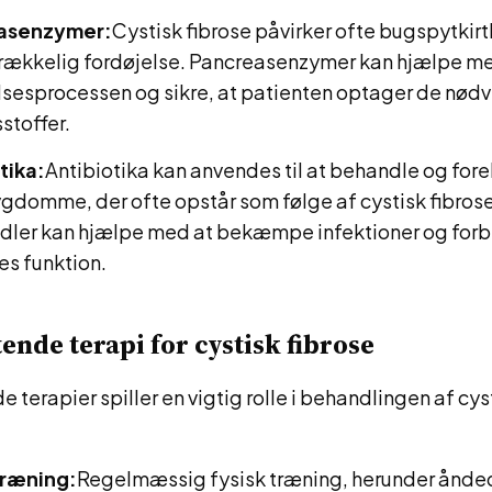
asenzymer:
Cystisk fibrose påvirker ofte bugspytkirt
lstrækkelig fordøjelse. Pancreasenzymer kan hjælpe m
lsesprocessen og sikre, at patienten optager de nød
stoffer.
tika:
Antibiotika kan anvendes til at behandle og fo
gdomme, der ofte opstår som følge af cystisk fibrose
ler kan hjælpe med at bekæmpe infektioner og for
es funktion.
ende terapi for cystisk fibrose
 terapier spiller en vigtig rolle i behandlingen af cys
træning:
Regelmæssig fysisk træning, herunder ånde