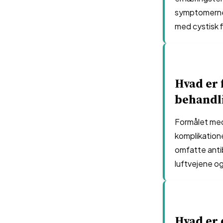
symptomerne,
med cystisk f
Hvad er 
behandli
Formålet med
komplikatione
omfatte antib
luftvejene og
Hvad er 