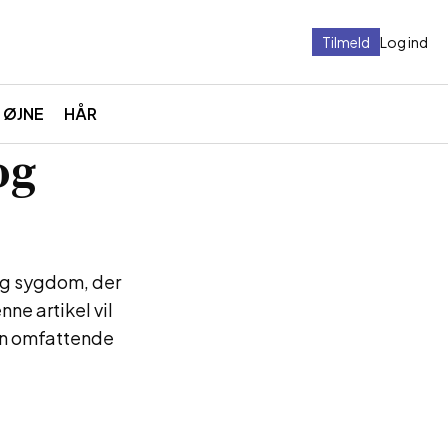
Tilmeld
Log ind
ØJNE
HÅR
og
lig sygdom, der
ne artikel vil
 en omfattende