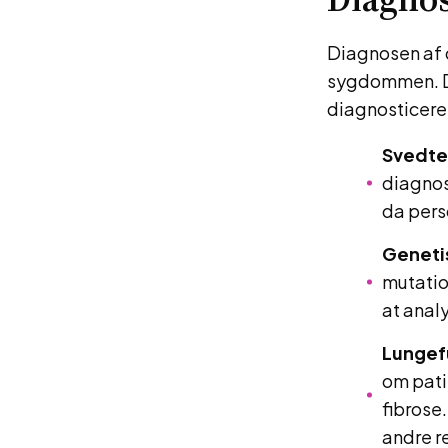
Diagnosen af c
sygdommen. Der
diagnosticere 
Svedte
diagnos
da perso
Genetis
mutation
at analy
Lungef
om pati
fibrose
andre r