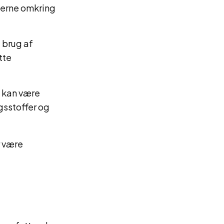
lerne omkring
 brug af
tte
, kan være
gsstoffer og
r være