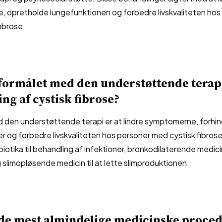
 opretholde lungefunktionen og forbedre livskvaliteten hos
ibrose.
formålet med den understøttende terapi
ng af cystisk fibrose?
 den understøttende terapi er at lindre symptomerne, forhin
r og forbedre livskvaliteten hos personer med cystisk fibros
iotika til behandling af infektioner, bronkodilaterende medicin
 slimopløsende medicin til at lette slimproduktionen.
de mest almindelige medicinske proced