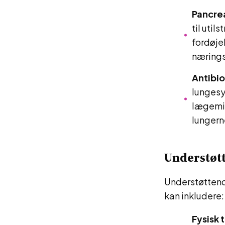
Pancre
til uti
fordøje
nærings
Antibio
lungesy
lægemid
lungern
Understøtt
Understøttende
kan inkludere:
Fysisk 