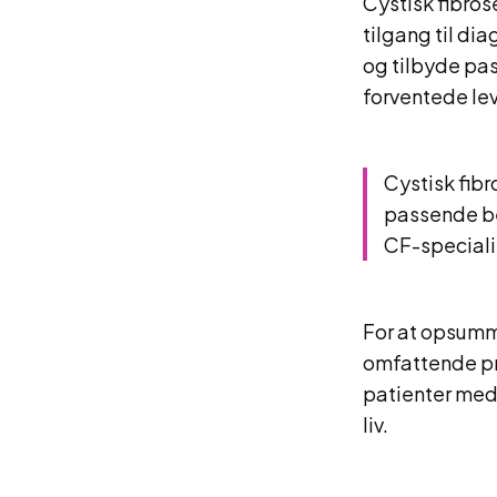
Cystisk fibros
tilgang til d
og tilbyde pa
forventede le
Cystisk fib
passende beh
CF-speciali
For at opsumm
omfattende pr
patienter med 
liv.