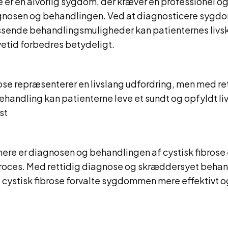
e er en alvorlig sygdom, der kræver en professionel 
iagnosen og behandlingen. Ved at diagnosticere sygd
ssende behandlingsmuligheder kan patienternes livsk
vetid forbedres betydeligt.
rose repræsenterer en livslang udfordring, men med re
andling kan patienterne leve et sundt og opfyldt liv.
st
ere er diagnosen og behandlingen af cystisk fibrose
oces. Med rettidig diagnose og skræddersyet behan
cystisk fibrose forvalte sygdommen mere effektivt o