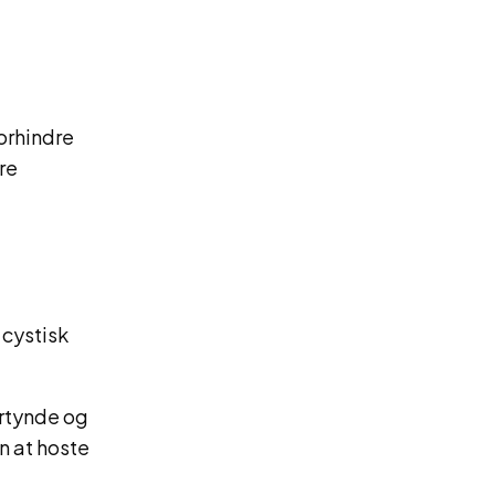
orhindre
re
 cystisk
ortynde og
n at hoste