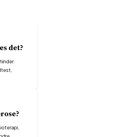
es det?
hinder.
dtest,
brose?
ioterapi,
indre