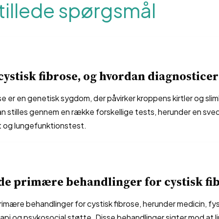
tillede spørgsmål
cystisk fibrose, og hvordan diagnosticer
se er en genetisk sygdom, der påvirker kroppens kirtler og slim
n stilles gennem en række forskellige tests, herunder en sve
t og lungefunktionstest.
de primære behandlinger for cystisk fi
primære behandlinger for cystisk fibrose, herunder medicin, fys
pi og psykosocial støtte. Disse behandlinger sigter mod at l