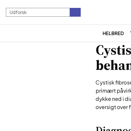
HELBRED
Cysti
behan
Cystisk fibros
primært påvirk
dykke ned i d
oversigt over
Diagnos