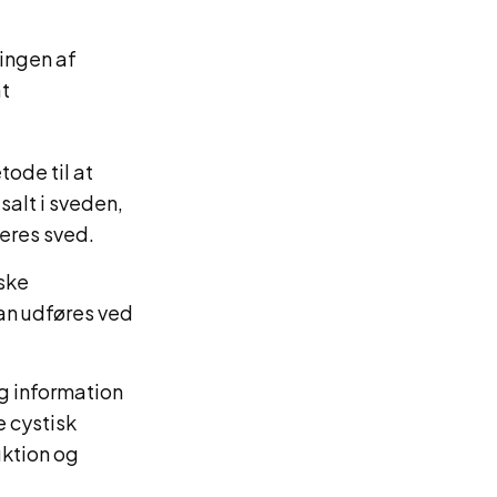
lingen af
at
ode til at
alt i sveden,
deres sved.
iske
kan udføres ved
g information
 cystisk
uktion og