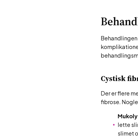
Behandl
Behandlingen a
komplikationer
behandlingsmu
Cystisk fi
Der er flere m
fibrose. Nogle
Mukoly
lette sl
slimet 