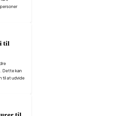
 personer
 til
dre
e. Dette kan
 til at udvide
urer til