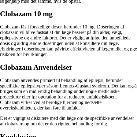
lægehjælp med det samme, hvis de opstår.
Clobazam 10 mg
Clobazam fås i forskellige doser, herunder 10 mg. Doseringen af
clobazam vil blive fastsat af din læge baseret på din alder, vægt,
epilepsitype og andre faktorer. Det er vigtigt at følge den anbefalede
dosis og aldrig ændre doseringen uden at konsultere din læge.
Ændringer i doseringen kan påvirke effektiviteten af ​​lægemidlet og øge
risikoen for bivirkninger.
Clobazam Anvendelser
Clobazam anvendes primært til behandling af epilepsi, herunder
specifikke epilepsityper såsom Lennox-Gastaut syndrom. Det kan også
bruges som en midlertidig behandling under nogle medicinske
procedurer eller før operation for at reducere anfaldsrisikoen.
Clobazam virker ved at berolige hjernen og nedsætte
overeksitabiliteten, der kan føre til anfald.
Det er vigtigt at diskutere med din læge om de specifikke anvendelser
af clobazam og om det er den rigtige behandling for dig.
Konklusion