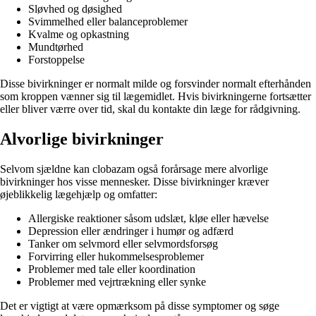
Sløvhed og døsighed
Svimmelhed eller balanceproblemer
Kvalme og opkastning
Mundtørhed
Forstoppelse
Disse bivirkninger er normalt milde og forsvinder normalt efterhånden
som kroppen vænner sig til lægemidlet. Hvis bivirkningerne fortsætter
eller bliver værre over tid, skal du kontakte din læge for rådgivning.
Alvorlige bivirkninger
Selvom sjældne kan clobazam også forårsage mere alvorlige
bivirkninger hos visse mennesker. Disse bivirkninger kræver
øjeblikkelig lægehjælp og omfatter:
Allergiske reaktioner såsom udslæt, kløe eller hævelse
Depression eller ændringer i humør og adfærd
Tanker om selvmord eller selvmordsforsøg
Forvirring eller hukommelsesproblemer
Problemer med tale eller koordination
Problemer med vejrtrækning eller synke
Det er vigtigt at være opmærksom på disse symptomer og søge